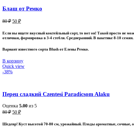
Блаш от Ремко
Первоначальная
Текущая
80
₽
50
₽
цена
цена:
составляла
50 ₽.
Если вы ищете вкусный коктейльный сорт, то вот он! Такой просто не мож
80 ₽.
отличная, формировка в 3-4 стебля. Среднеранний. В пакетике 8-10 семян.
Вариант известного сорта Blush от Елены Ремко.
В корзину
Quick view
-38%
Перец сладкий Czentesi Paradicsom Alaku
Оценка
5.00
из 5
Первоначальная
Текущая
80
₽
50
₽
цена
цена:
составляла
50 ₽.
Шедевр! Куст высотой 70-80 см, урожайный. Плоды ароматные, сочные, оч
80 ₽.