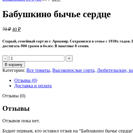
цена
цена:
составляла
50 ₽.
Бабушкино бычье сердце
80 ₽.
Первоначальная
Текущая
70
₽
40
₽
цена
цена:
составляла
40 ₽.
Старый, семейный сорт из г. Армавир. Сохранялся в семье с 1930х годо
70 ₽.
достигать 900 грамм и более. В пакетике 8 семян.
Количество
товара
В корзину
Бабушкино
Категории:
Все томаты
,
Высокорослые сорта
,
Любительские, н
бычье
сердце
Отзывы (0)
Доставка и оплата
Отзывы (0)
Отзывы
Отзывов пока нет.
Будьте первым, кто оставил отзыв на “Бабушкино бычье сердце