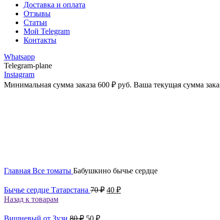
Доставка и оплата
Отзывы
Статьи
Мой Telegram
Контакты
Whatsapp
Telegram-plane
Instagram
Минимальная сумма заказа
600
₽
руб. Ваша текущая сумма зака
-43%
Увеличить
Главная
Все томаты
Бабушкино бычье сердце
Первоначальная
Текущая
Бычье сердце Татарстана
70
₽
40
₽
цена
цена:
Назад к товарам
составляла
40 ₽.
70 ₽.
Первоначальная
Текущая
Вишневый от Зузи
80
₽
50
₽