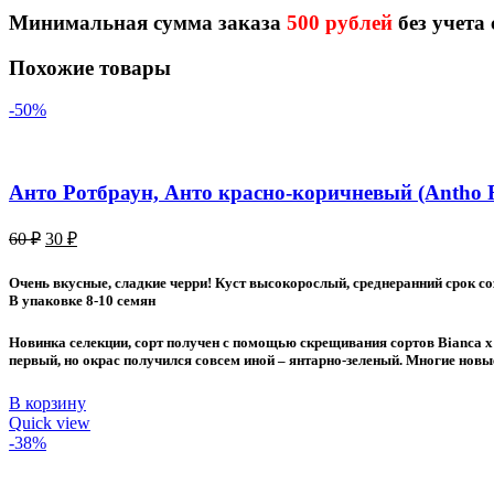
Минимальная сумма заказа
500 рублей
без учета
Похожие товары
-50%
Анто Ротбраун, Анто красно-коричневый (Antho 
Первоначальная
Текущая
60
₽
30
₽
цена
цена:
составляла
30 ₽.
Очень вкусные, сладкие черри! Куст высокорослый, среднеранний срок со
60 ₽.
В упаковке 8-10 семян
Новинка селекции, сорт получен с помощью скрещивания сортов Bianca x
первый, но окрас получился совсем иной – янтарно-зеленый. Многие новы
В корзину
Quick view
-38%