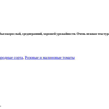
в. Высокорослый, среднеранний, хорошей урожайности. Очень нежная текст
ародные сорта
,
Розовые и малиновые томаты
”