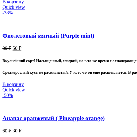
В корзину
Quick view
-38%
Фиолетовый мятный (Purple mint)
Первоначальная
Текущая
80
₽
50
₽
цена
цена:
составляла
50 ₽.
Вкуснейший сорт! Насыщенный, сладкий, но в то же время с охлаждающей
80 ₽.
Среднерослый куст, не раскидистый. У кого-то он еще расщепляется. В ра
В корзину
Quick view
-50%
Ананас оранжевый ( Pineapple orange)
Первоначальная
Текущая
60
₽
30
₽
цена
цена: