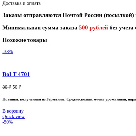
Доставка и оплата
Заказы отправляются Почтой России (посылкой)
Минимальная сумма заказа
500 рублей
без учета
Похожие товары
-38%
Bol-T-4701
Первоначальная
Текущая
80
₽
50
₽
цена
цена:
составляла
50 ₽.
Новинка, полученная из Германии. Среднеспелый, очень урожайный, нарядн
80 ₽.
В корзину
Quick view
-50%