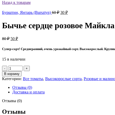
цена
цена:
Назад к товарам
составляла
40 ₽.
70 ₽.
Первоначальная
Текущая
Бурштин, Янтарь (Bursztyn)
60
₽
30
₽
цена
цена:
составляла
30 ₽.
Бычье сердце розовое Майкла 
60 ₽.
Первоначальная
Текущая
80
₽
50
₽
цена
цена:
составляла
50 ₽.
Супер-сорт! Среднеранний, очень урожайный сорт. Высокорослый. Крупны
80 ₽.
15 в наличии
Количество
товара
В корзину
Бычье
Категории:
Все томаты
,
Высокорослые сорта
,
Розовые и малин
сердце
розовое
Отзывы (0)
Майкла
Доставка и оплата
(Michael’s
Pink
Отзывы (0)
Oxheart)
Отзывы