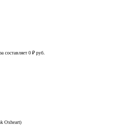
за составляет
0
₽
руб.
k Oxheart)
ная