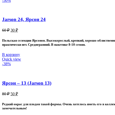
-50%
Jarson 24, Ярсон 24
Первоначальная
Текущая
60
₽
30
₽
цена
цена:
составляла
30 ₽.
Польская селекция Ярсонов. Высокорослый, крепкий, хорошо облиственный
60 ₽.
практически нет. Среднеранний. В пакетике 8-10 семян.
В корзину
Quick view
-38%
Ярсон – 13 (Jarson 13)
Первоначальная
Текущая
80
₽
50
₽
цена
цена:
составляла
50 ₽.
Редкий окрас для плодов такой формы. Очень хотелось иметь его в коллек
80 ₽.
замечательным!