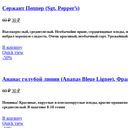
Сержант Пеппер (Sgt. Pepper’s)
Первоначальная
Текущая
60
₽
30
₽
цена
цена:
составляла
30 ₽.
Высокорослый, среднеспелый. Необычайно яркие, сердцевидные плоды, мас
60 ₽.
набрал хорошую сладость. Очень красивый, необычный сорт. Урожайный. 
В корзину
Quick view
-50%
Ананас голубой линии (Ananas Bleue Lignee), Ф
Первоначальная
Текущая
60
₽
30
₽
цена
цена:
составляла
30 ₽.
Новинка! Красивые, округлые и плоскоокруглые плоды, красно-оранжево
60 ₽.
среднеспелый. В пакетике 8-10 семян
В корзину
Quick view