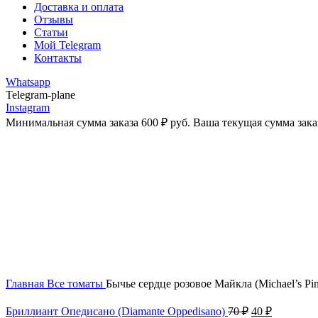
Доставка и оплата
Отзывы
Статьи
Мой Telegram
Контакты
Whatsapp
Telegram-plane
Instagram
Минимальная сумма заказа
600
₽
руб. Ваша текущая сумма зака
-38%
Увеличить
Главная
Все томаты
Бычье сердце розовое Майкла (Michael’s Pin
Первоначаль
Текущая
Бриллиант Опедисано (Diamante Oppedisano)
70
₽
40
₽