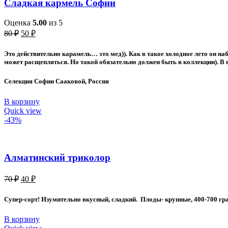
Сладкая кармель Софии
Оценка
5.00
из 5
Первоначальная
Текущая
80
₽
50
₽
цена
цена:
составляла
50 ₽.
Это действительно карамель… это мед)). Как в такое холодное лето он на
80 ₽.
может расщепляться. Но такой обязательно должен быть в коллекции). В 
Селекция Софии Сааковой, Россия
В корзину
Quick view
-43%
Алматинский триколор
Первоначальная
Текущая
70
₽
40
₽
цена
цена:
составляла
40 ₽.
Супер-сорт! Изумительно вкусный, сладкий. Плоды- крупные, 400-700 грам
70 ₽.
В корзину