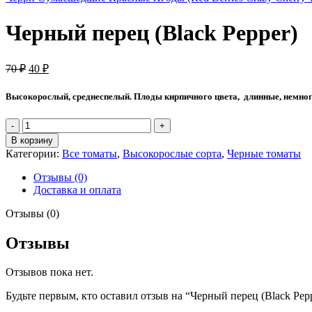
Черный перец (Black Pepper)
Первоначальная
Текущая
70
₽
40
₽
цена
цена:
составляла
40 ₽.
Высокорослый, среднеспелый. Плоды кирпичного цвета, длинные, немного
70 ₽.
Количество
товара
В корзину
Черный
Категории:
Все томаты
,
Высокорослые сорта
,
Черные томаты
перец
(Black
Отзывы (0)
Pepper)
Доставка и оплата
Отзывы (0)
Отзывы
Отзывов пока нет.
Будьте первым, кто оставил отзыв на “Черный перец (Black Pep