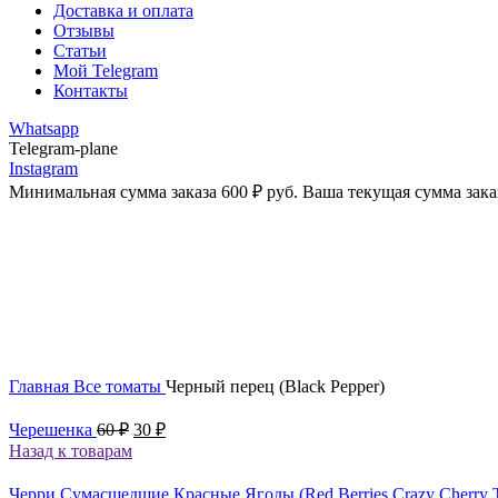
Доставка и оплата
Отзывы
Статьи
Мой Telegram
Контакты
Whatsapp
Telegram-plane
Instagram
Минимальная сумма заказа
600
₽
руб. Ваша текущая сумма зака
-43%
Увеличить
Главная
Все томаты
Черный перец (Black Pepper)
Первоначальная
Текущая
Черешенка
60
₽
30
₽
цена
цена:
Назад к товарам
составляла
30 ₽.
60 ₽.
Черри Сумасшедшие Красные Ягоды (Red Berries Crazy Cherry 