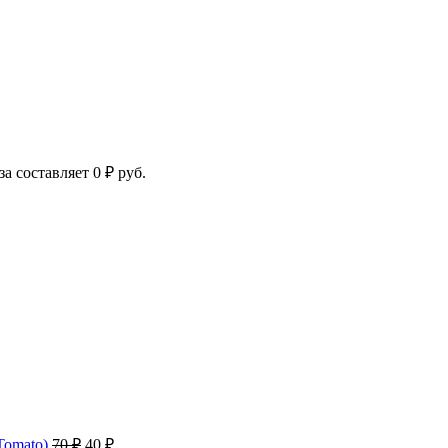
за составляет
0
₽
руб.
Первоначальная
Текущая
Tomato)
70
₽
40
₽