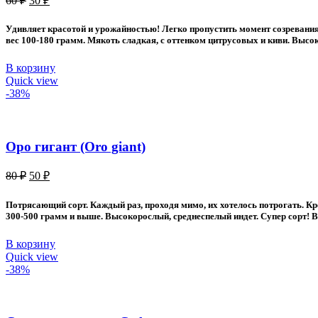
60
₽
30
₽
цена
цена:
составляла
30 ₽.
Удивляет красотой и урожайностью! Легко пропустить момент созревания.
60 ₽.
вес 100-180 грамм. Мякоть сладкая, с оттенком цитрусовых и киви. Высок
В корзину
Quick view
-38%
Оро гигант (Oro giant)
Первоначальная
Текущая
80
₽
50
₽
цена
цена:
составляла
50 ₽.
Потрясающий сорт. Каждый раз, проходя мимо, их хотелось потрогать. Кр
80 ₽.
300-500 грамм и выше. Высокорослый, среднеспелый индет. Супер сорт! В
В корзину
Quick view
-38%