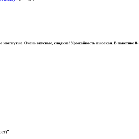
цена
цена:
составляла
40 ₽.
70 ₽.
 изогнутые. Очень вкусные, сладкие! Урожайность высокая. В пакетике 8-
per)”