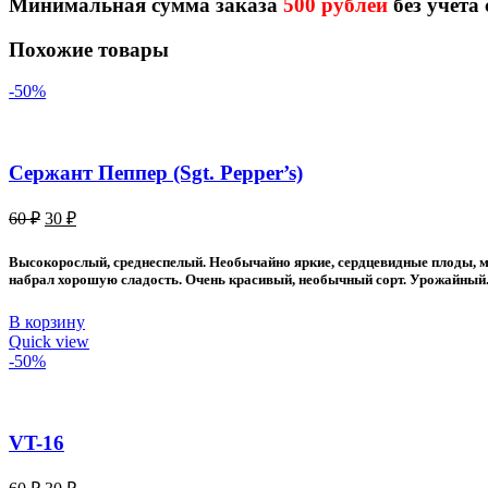
Минимальная сумма заказа
500 рублей
без учета
Похожие товары
-50%
Сержант Пеппер (Sgt. Pepper’s)
Первоначальная
Текущая
60
₽
30
₽
цена
цена:
составляла
30 ₽.
Высокорослый, среднеспелый. Необычайно яркие, сердцевидные плоды, мас
60 ₽.
набрал хорошую сладость. Очень красивый, необычный сорт. Урожайный. 
В корзину
Quick view
-50%
VT-16
Первоначальная
Текущая