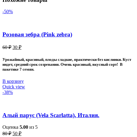
-50%
Розовая зебра (Pink zebra)
Первоначальная
Текущая
60
₽
30
₽
цена
цена:
составляла
30 ₽.
Урожайный, красивый, плоды сладкие, практически без кислинки. Куст
60 ₽.
индет, средний срок созревания. Очень красивый, вкусный сорт! В
пакетике 7 семян.
В корзину
Quick view
-38%
Алый парус (Vela Scarlatta), Италия.
Оценка
5.00
из 5
Первоначальная
Текущая
80
₽
50
₽