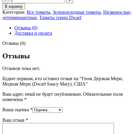
товара
В корзину
Гном
Категории:
Все томаты
,
Зеленоплодные томаты
,
Низкорослые,
Дерзкая
детерминантные
,
Томаты серии Dwarf
Мери,
Модная
Отзывы (0)
Мери
Доставка и оплата
(Dwarf
Saucy
Отзывы (0)
Mary),
США
Отзывы
Отзывов пока нет.
Будьте первым, кто оставил отзыв на “Гном Дерзкая Мери,
Модная Мери (Dwarf Saucy Mary), США”
Ваш адрес email не будет опубликован.
Обязательные поля
помечены
*
Ваша оценка
*
Ваш отзыв
*