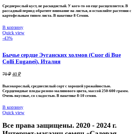
Среднерослый куст, не раскидистый. У кого-то он еще расщепляется. В
рассадный период обратите внимание на листья, и оставляйте растения с
картофельным типом листа. В пакетике 8 Семян.
В корзину
Quick view
-43%
Бычье сердце Эуганских холмов (Cuor di Bue
Colli Euganei), Италия
Первоначальная
Текущая
70
₽
40
₽
цена
цена:
составляла
40 ₽.
Высокорослый, среднеспелый сорт с хорошей урожайностью.
70 ₽.
Сердцевидные плоды розово-малинового цвета, массой 250-600 грамм.
Очень вкусные, со сладостью. В пакетике 8-10 семян.
В корзину
Quick view
Все права защищены. 2020 - 2024 г.
Интернет-магазин семян «Садовая