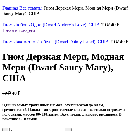
Главная
Все томаты
Гном Дерзкая Мери, Модная Мери (Dwarf
Saucy Mary), США
Первонач
Теку
Гном Любовь Одри (Dwarf Audrey’s Love), США
70
₽
40
₽
цена
цена:
Назад к товарам
составлял
40 ₽.
70 ₽.
Перв
Т
Гном Лакомство Изабель, (Dwarf Dainty Isabel), США
70
₽
40
₽
цена
ц
соста
4
Гном Дерзкая Мери, Модная
70 ₽.
Мери (Dwarf Saucy Mary),
США
Первоначальная
Текущая
70
₽
40
₽
цена
цена:
составляла
40 ₽.
Один из самых урожайных гномов! Куст высотой до 80 см,
70 ₽.
среднеспелый. Плоды – янтарно-зеленые сливки с зелеными штрихами-
полосками, массой 80-130грамм. Вкус яркий, сладкий с кислинкой. В
пакетике 8-10 семян.
Количество