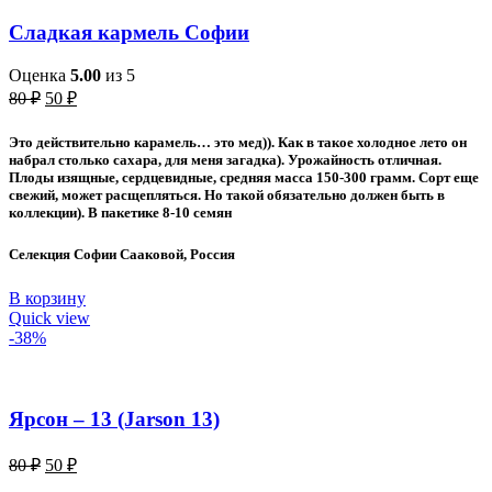
Сладкая кармель Софии
Оценка
5.00
из 5
Первоначальная
Текущая
80
₽
50
₽
цена
цена:
составляла
50 ₽.
Это действительно карамель… это мед)). Как в такое холодное лето он
80 ₽.
набрал столько сахара, для меня загадка). Урожайность отличная.
Плоды изящные, сердцевидные, средняя масса 150-300 грамм. Сорт еще
свежий, может расщепляться. Но такой обязательно должен быть в
коллекции). В пакетике 8-10 семян
Селекция Софии Сааковой, Россия
В корзину
Quick view
-38%
Ярсон – 13 (Jarson 13)
Первоначальная
Текущая
80
₽
50
₽
цена
цена: