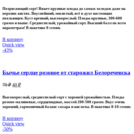
цена
цена:
составляла
50 ₽.
Потрясающий сорт! Вяжет крупные плоды до самых холодов даже на
80 ₽.
верхних кистях. Вкуснейший, мясистый, всё в духе настоящих
итальянцев. Куст крепкий, высокорослый. Плоды крупные, 300-600
грамм и выше. Среднеспелый, урожайный сорт. Высший балл по всем
параметрам! В пакетике 8 семян.
В корзину
Quick view
-43%
Бычье сердце розовое от старожил Белореченска
Первоначальная
Текущая
70
₽
40
₽
цена
цена:
составляла
40 ₽.
Высокорослый, среднеспелый сорт с хорошей урожайностью. Плоды
70 ₽.
розово-малиновые, сердцевидные, массой 200-500 грамм. Вкус очень
хороший, гармоничный баланс сахара и кислоты. В пакетике 8-10 семян.
В корзину
Quick view
-50%