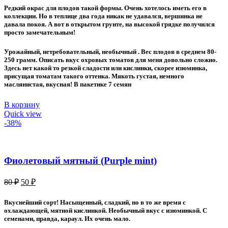
составляла
50 ₽.
Редкий окрас для плодов такой формы. Очень хотелось иметь его в
80 ₽.
коллекции. Но в теплице два года никак не удавался, вершинка не
давала покоя. А вот в открытом грунте, на высокой грядке получился
просто замечательным!
Урожайный, нетребовательный, необычный . Вес плодов в среднем 80-
250 грамм. Описать вкус охровых томатов для меня довольно сложно.
Здесь нет какой то резкой сладости или кислинки, скорее изюминка,
присущая томатам такого оттенка. Мякоть густая, немного
маслянистая, вкусная! В пакетике 7 семян
В корзину
Quick view
-38%
Фиолетовый мятный (Purple mint)
Первоначальная
Текущая
80
₽
50
₽
цена
цена:
составляла
50 ₽.
Вкуснейший сорт! Насыщенный, сладкий, но в то же время с
80 ₽.
охлаждающей, мятной кислинкой. Необычный вкус с изюминкой. С
семенами, правда, караул. Их очень мало.