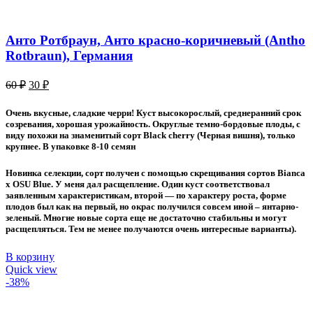
Анто Ротбраун, Анто красно-коричневый (Antho
Rotbraun), Германия
Первоначальная
Текущая
60
₽
30
₽
цена
цена:
составляла
30 ₽.
Очень вкусные, сладкие черри! Куст высокорослый, среднеранний срок
60 ₽.
созревания, хорошая урожайность. Округлые темно-бордовые плоды, с
виду похожи на знаменитый сорт Black cherry (Черная вишня), только
крупнее. В упаковке 8-10 семян
Новинка селекции, сорт получен с помощью скрещивания сортов Bianca
x OSU Blue. У меня дал расщепление. Один куст соответствовал
заявленным характеристикам, второй — по характеру роста, форме
плодов был как на первый, но окрас получился совсем иной – янтарно-
зеленый. Многие новые сорта еще не достаточно стабильны и могут
расщепляться. Тем не менее получаются очень интересные варианты).
В корзину
Quick view
-38%