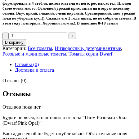
формировала в 4 стебля, потом отстала от него, рос как хотел. Плодов
было очень много. Основной урожай приходится на вторую половину
сезона. Вкус яркий, сладкий, очень вкусный. Среднеранний, дает урожай
пока не уберешь куст)). Сажала его 2 года назад, но не собрала семена. В
этом году повторила. Хороший гномик!. В пакетике 8-10 семян
Количество
товара
В корзину
Гном
Категории:
Все томаты
,
Низкорослые, детерминантные
,
Розовый
Розовые и малиновые томаты
,
Томаты серии Dwarf
Опал
(Dwarf
Отзывы (0)
Pink
Доставка и оплата
Opal)
Отзывы (0)
Отзывы
Отзывов пока нет.
Будьте первым, кто оставил отзыв на “Гном Розовый Опал
(Dwarf Pink Opal)”
Ваш адрес email не будет опубликован.
Обязательные поля