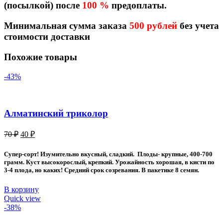
(посылкой) после
100 %
предоплаты.
Минимальная сумма заказа
500 рублей
без учета
стоимости доставки
Похожие товары
-43%
Алматинский триколор
Первоначальная
Текущая
70
₽
40
₽
цена
цена:
составляла
40 ₽.
Супер-сорт! Изумительно вкусный, сладкий. Плоды- крупные, 400-700
70 ₽.
грамм. Куст высокорослый, крепкий. Урожайность хорошая, в кисти по
3-4 плода, но каких! Средний срок созревания. В пакетике 8 семян.
В корзину
Quick view
-38%