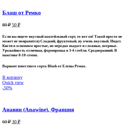
Блаш от Ремко
Первоначальная
Текущая
80
₽
50
₽
цена
цена:
составляла
50 ₽.
Если вы ищете вкусный коктейльный сорт, то вот он! Такой просто не
80 ₽.
может не понравится) Сладкий, фруктовый, ну очень вкусный. Индет.
Кисти в основном простые, но нередко выдает и сложные, веерные.
Урожайность отличная, формировка в 3-4 стебля. Среднеранний. В
пакетике 8-10 семян.
Вариант известного сорта Blush от Елены Ремко.
В корзину
Quick view
-50%
Анавин (Anawine), Франция
Первоначальная
Текущая
60
₽
30
₽
цена
цена: