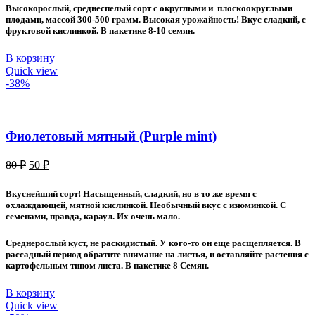
составляла
30 ₽.
Высокорослый, среднеспелый сорт с округлыми и плоскоокруглыми
60 ₽.
плодами, массой 300-500 грамм. Высокая урожайность! Вкус сладкий, с
фруктовой кислинкой. В пакетике 8-10 семян.
В корзину
Quick view
-38%
Фиолетовый мятный (Purple mint)
Первоначальная
Текущая
80
₽
50
₽
цена
цена:
составляла
50 ₽.
Вкуснейший сорт! Насыщенный, сладкий, но в то же время с
80 ₽.
охлаждающей, мятной кислинкой. Необычный вкус с изюминкой. С
семенами, правда, караул. Их очень мало.
Среднерослый куст, не раскидистый. У кого-то он еще расщепляется. В
рассадный период обратите внимание на листья, и оставляйте растения с
картофельным типом листа. В пакетике 8 Семян.
В корзину
Quick view