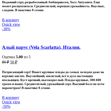
составляла
30 ₽.
Недавний сорт, разработанный Амбиориксом, Хосе Антуаном. Еще
60 ₽.
может расщепляться. Среднеспелый, хорошая урожайность. Вкусные,
сладкие. В пакетике 8 семян.
В корзину
Quick view
-38%
Алый парус (Vela Scarlatta), Италия.
Оценка
5.00
из 5
Первоначальная
Текущая
80
₽
50
₽
цена
цена:
составляла
50 ₽.
Потрясающий сорт! Вяжет крупные плоды до самых холодов даже на
80 ₽.
верхних кистях. Вкуснейший, мясистый, всё в духе настоящих
итальянцев. Куст крепкий, высокорослый. Плоды крупные, 300-600
грамм и выше. Среднеспелый, урожайный сорт. Высший балл по всем
параметрам! В пакетике 8 семян.
В корзину
Quick view
-50%