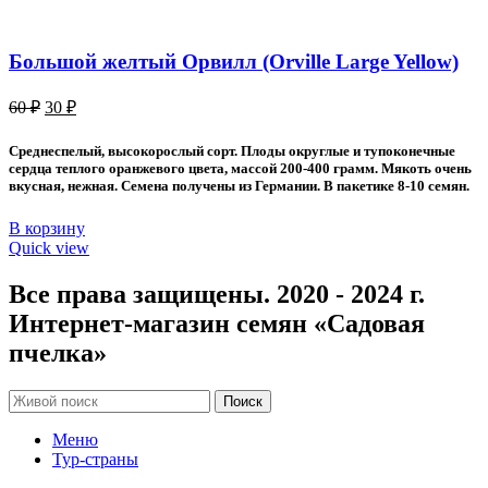
Большой желтый Орвилл (Orville Large Yellow)
Первоначальная
Текущая
60
₽
30
₽
цена
цена:
составляла
30 ₽.
Среднеспелый, высокорослый сорт. Плоды округлые и тупоконечные
60 ₽.
сердца теплого оранжевого цвета, массой 200-400 грамм. Мякоть очень
вкусная, нежная. Семена получены из Германии. В пакетике 8-10 семян.
В корзину
Quick view
Все права защищены. 2020 - 2024 г.
Интернет-магазин семян «Садовая
пчелка»
Поиск
Меню
Тур-страны