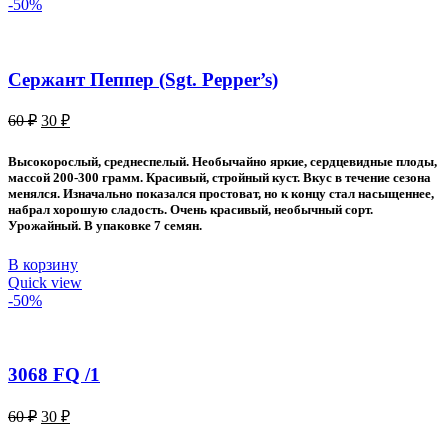
-50%
Сержант Пеппер (Sgt. Pepper’s)
Первоначальная
Текущая
60
₽
30
₽
цена
цена:
составляла
30 ₽.
Высокорослый, среднеспелый. Необычайно яркие, сердцевидные плоды,
60 ₽.
массой 200-300 грамм. Красивый, стройный куст. Вкус в течение сезона
менялся. Изначально показался простоват, но к концу стал насыщеннее,
набрал хорошую сладость. Очень красивый, необычный сорт.
Урожайный. В упаковке 7 семян.
В корзину
Quick view
-50%
3068 FQ /1
Первоначальная
Текущая
60
₽
30
₽
цена
цена: