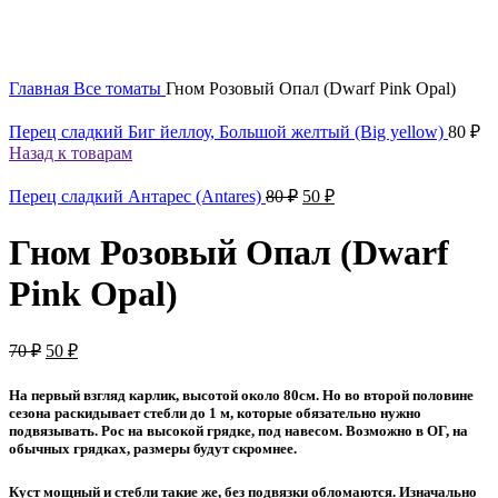
Главная
Все томаты
Гном Розовый Опал (Dwarf Pink Opal)
Перец сладкий Биг йеллоу, Большой желтый (Big yellow)
80
₽
Назад к товарам
Первоначальная
Текущая
Перец сладкий Антарес (Antares)
80
₽
50
₽
цена
цена:
составляла
50 ₽.
Гном Розовый Опал (Dwarf
80 ₽.
Pink Opal)
Первоначальная
Текущая
70
₽
50
₽
цена
цена:
составляла
50 ₽.
На первый взгляд карлик, высотой около 80см. Но во второй половине
70 ₽.
сезона раскидывает стебли до 1 м, которые обязательно нужно
подвязывать. Рос на высокой грядке, под навесом. Возможно в ОГ, на
обычных грядках, размеры будут скромнее.
Куст мощный и стебли такие же, без подвязки обломаются. Изначально