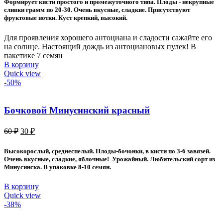
Формирует кисти простого и промежуточного типа. Плоды - некрупные
70 ₽.
сливки грамм по 20-30. Очень вкусные, сладкие. Присутствуют
фруктовые нотки. Куст крепкий, высокий.
Для проявления хорошего антоциана и сладости сажайте его
на солнце. Настоящий дождь из антоциановых пулек! В
пакетике 7 семян
В корзину
Quick view
-50%
Бочковой Минусинский красный
Первоначальная
Текущая
60
₽
30
₽
цена
цена:
составляла
30 ₽.
Высокорослый, среднеспелый. Плоды-бочонки, в кисти по 3-6 завязей.
60 ₽.
Очень вкусные, сладкие, яблочные! Урожайный. Любительский сорт из
Минусинска. В упаковке 8-10 семян.
В корзину
Quick view
-38%