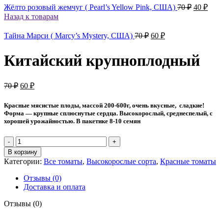
Первон
Тек
Жёлто розовый жемчуг ( Pearl’s Yellow Pink, США)
70
₽
40
₽
цена
цен
Назад к товарам
составл
40 
70 ₽.
Первоначальная
Текущая
Тайна Марси ( Marcy’s Mystery, США)
70
₽
60
₽
цена
цена:
составляла
60 ₽.
Китайский крупноплодный
70 ₽.
Первоначальная
Текущая
70
₽
60
₽
цена
цена:
составляла
60 ₽.
Красные мясистые плоды, массой 200-600г, очень вкусные, сладкие!
70 ₽.
Форма — крупные сплюснутые сердца. Высокорослый, среднеспелый, с
хорошей урожайностью. В пакетике 8-10 семян
Количество
товара
В корзину
Китайский
Категории:
Все томаты
,
Высокорослые сорта
,
Красные томаты
крупноплодный
Отзывы (0)
Доставка и оплата
Отзывы (0)