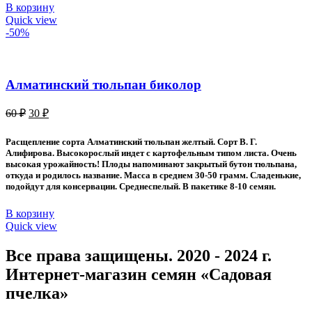
В корзину
Quick view
-50%
Алматинский тюльпан биколор
Первоначальная
Текущая
60
₽
30
₽
цена
цена:
составляла
30 ₽.
Расщепление сорта Алматинский тюльпан желтый. Сорт В. Г.
60 ₽.
Алифирова. Высокорослый индет с картофельным типом листа. Очень
высокая урожайность! Плоды напоминают закрытый бутон тюльпана,
откуда и родилось название. Масса в среднем 30-50 грамм. Сладенькие,
подойдут для консервации. Среднеспелый. В пакетике 8-10 семян.
В корзину
Quick view
Все права защищены. 2020 - 2024 г.
Интернет-магазин семян «Садовая
пчелка»