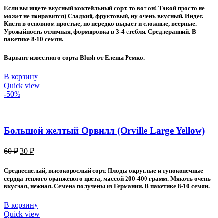
составляла
50 ₽.
Если вы ищете вкусный коктейльный сорт, то вот он! Такой просто не
80 ₽.
может не понравится) Сладкий, фруктовый, ну очень вкусный. Индет.
Кисти в основном простые, но нередко выдает и сложные, веерные.
Урожайность отличная, формировка в 3-4 стебля. Среднеранний. В
пакетике 8-10 семян.
Вариант известного сорта Blush от Елены Ремко.
В корзину
Quick view
-50%
Большой желтый Орвилл (Orville Large Yellow)
Первоначальная
Текущая
60
₽
30
₽
цена
цена:
составляла
30 ₽.
Среднеспелый, высокорослый сорт. Плоды округлые и тупоконечные
60 ₽.
сердца теплого оранжевого цвета, массой 200-400 грамм. Мякоть очень
вкусная, нежная. Семена получены из Германии. В пакетике 8-10 семян.
В корзину
Quick view