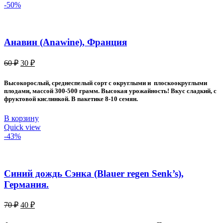
-50%
Анавин (Anawine), Франция
Первоначальная
Текущая
60
₽
30
₽
цена
цена:
составляла
30 ₽.
Высокорослый, среднеспелый сорт с округлыми и плоскоокруглыми
60 ₽.
плодами, массой 300-500 грамм. Высокая урожайность! Вкус сладкий, с
фруктовой кислинкой. В пакетике 8-10 семян.
В корзину
Quick view
-43%
Синий дождь Сэнка (Blauer regen Senk’s),
Германия.
Первоначальная
Текущая
70
₽
40
₽
цена
цена:
составляла
40 ₽.