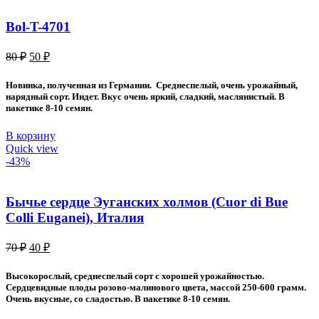
Bol-T-4701
Первоначальная
Текущая
80
₽
50
₽
цена
цена:
составляла
50 ₽.
Новинка, полученная из Германии. Среднеспелый, очень урожайный,
80 ₽.
нарядный сорт. Индет. Вкус очень яркий, сладкий, маслянистый. В
пакетике 8-10 семян.
В корзину
Quick view
-43%
Бычье сердце Эуганских холмов (Cuor di Bue
Colli Euganei), Италия
Первоначальная
Текущая
70
₽
40
₽
цена
цена:
составляла
40 ₽.
Высокорослый, среднеспелый сорт с хорошей урожайностью.
70 ₽.
Сердцевидные плоды розово-малинового цвета, массой 250-600 грамм.
Очень вкусные, со сладостью. В пакетике 8-10 семян.