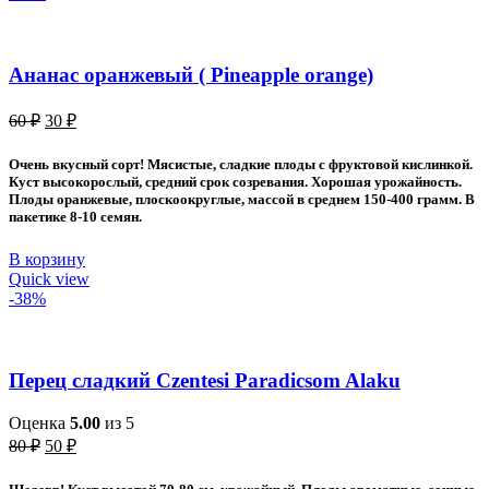
Ананас оранжевый ( Pineapple orange)
Первоначальная
Текущая
60
₽
30
₽
цена
цена:
составляла
30 ₽.
Очень вкусный сорт! Мясистые, сладкие плоды с фруктовой кислинкой.
60 ₽.
Куст высокорослый, средний срок созревания. Хорошая урожайность.
Плоды оранжевые, плоскоокруглые, массой в среднем 150-400 грамм. В
пакетике 8-10 семян.
В корзину
Quick view
-38%
Перец сладкий Czentesi Paradicsom Alaku
Оценка
5.00
из 5
Первоначальная
Текущая
80
₽
50
₽
цена
цена:
составляла
50 ₽.