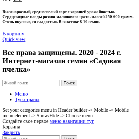
цена
цена:
составляла
40 ₽.
Высокорослый, среднеспелый сорт с хорошей урожайностью.
70 ₽.
Сердцевидные плоды розово-малинового цвета, массой 250-600 грамм.
Очень вкусные, со сладостью. В пакетике 8-10 семян.
В корзину
Quick view
Все права защищены. 2020 - 2024 г.
Интернет-магазин семян «Садовая
пчелка»
Поиск
Меню
Тур-страны
Set your categories menu in Header builder -> Mobile -> Mobile
menu element -> Show/Hide -> Choose menu
Создайте свое первое
меню навигации тут
Корзина
Закрыть
Поиск