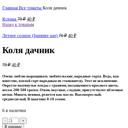
Главная
Все томаты
Коля дачник
Первоначальная
Текущая
Ксюша
70
₽
40
₽
цена
цена:
Назад к товарам
составляла
40 ₽.
70 ₽.
Первоначальная
Текущая
Летнее солнце (Summer sun)
70
₽
40
₽
цена
цена:
составляла
40 ₽.
Коля дачник
70 ₽.
Первоначальная
Текущая
70
₽
40
₽
цена
цена:
составляла
40 ₽.
Очень люблю выращивать любительские, народные сорта. Ведь, как
70 ₽.
известно, плохой сорт народным не становится). Этот не исключение.
Округло-вытянутые плоды с гранями, насыщенного-красного цвета,
весом 200-500 грамм. Очень вкусные, сладкие, присутствуют яблочные
нотки. Мякоть нежная, режется как масло. Высокорослый,
среднеспелый. В пакетике 8-10 семян.
6 в наличии
Количество
товара
В корзину