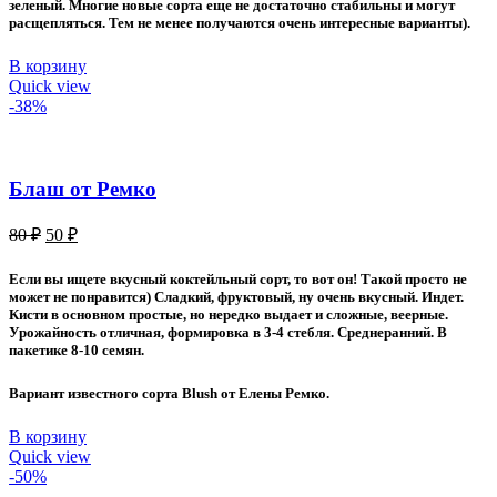
зеленый. Многие новые сорта еще не достаточно стабильны и могут
расщепляться. Тем не менее получаются очень интересные варианты).
В корзину
Quick view
-38%
Блаш от Ремко
Первоначальная
Текущая
80
₽
50
₽
цена
цена:
составляла
50 ₽.
Если вы ищете вкусный коктейльный сорт, то вот он! Такой просто не
80 ₽.
может не понравится) Сладкий, фруктовый, ну очень вкусный. Индет.
Кисти в основном простые, но нередко выдает и сложные, веерные.
Урожайность отличная, формировка в 3-4 стебля. Среднеранний. В
пакетике 8-10 семян.
Вариант известного сорта Blush от Елены Ремко.
В корзину
Quick view
-50%