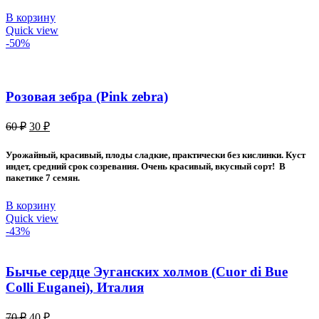
В корзину
Quick view
-50%
Розовая зебра (Pink zebra)
Первоначальная
Текущая
60
₽
30
₽
цена
цена:
составляла
30 ₽.
Урожайный, красивый, плоды сладкие, практически без кислинки. Куст
60 ₽.
индет, средний срок созревания. Очень красивый, вкусный сорт! В
пакетике 7 семян.
В корзину
Quick view
-43%
Бычье сердце Эуганских холмов (Cuor di Bue
Colli Euganei), Италия
Первоначальная
Текущая
70
₽
40
₽