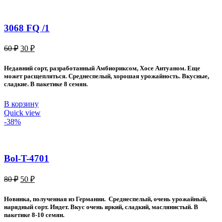
3068 FQ /1
Первоначальная
Текущая
60
₽
30
₽
цена
цена:
составляла
30 ₽.
Недавний сорт, разработанный Амбиориксом, Хосе Антуаном. Еще
60 ₽.
может расщепляться. Среднеспелый, хорошая урожайность. Вкусные,
сладкие. В пакетике 8 семян.
В корзину
Quick view
-38%
Bol-T-4701
Первоначальная
Текущая
80
₽
50
₽
цена
цена:
составляла
50 ₽.
Новинка, полученная из Германии. Среднеспелый, очень урожайный,
80 ₽.
нарядный сорт. Индет. Вкус очень яркий, сладкий, маслянистый. В
пакетике 8-10 семян.