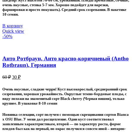
Шедевр! Куст высотой 70-80 см, урожайный. Плоды ароматные, сочные,
80 ₽.
очень вкусные, стенка 5-7 мм. Хорошо подойдет для нарезки,
фаршировки и просто покушать). Средний срок созревания. В пакетике
10 семян.
В корзину
Quick view
-50%
Анто Ротбраун, Анто красно-коричневый (Antho
Rotbraun), Германия
Первоначальная
Текущая
60
₽
30
₽
цена
цена:
составляла
30 ₽.
Очень вкусные, сладкие черри! Куст высокорослый, среднеранний срок
60 ₽.
созревания, хорошая урожайность. Округлые темно-бордовые плоды, с
виду похожи на знаменитый сорт Black cherry (Черная вишня), только
крупнее. В упаковке 8-10 семян
Новинка селекции, сорт получен с помощью скрещивания сортов Bianca
x OSU Blue. У меня дал расщепление. Один куст соответствовал
заявленным характеристикам, второй — по характеру роста, форме
плодов был как на первый, но окрас получился совсем иной – янтарно-