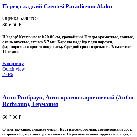
Перец сладкий Czentesi Paradicsom Alaku
Оценка
5.00
из 5
Первоначальная
Текущая
80
₽
50
₽
цена
цена:
составляла
50 ₽.
Шедевр! Куст высотой 70-80 см, урожайный. Плоды ароматные, сочные,
80 ₽.
очень вкусные, стенка 5-7 мм. Хорошо подойдет для нарезки,
фаршировки и просто покушать). Средний срок созревания. В пакетике
10 семян.
В корзину
Quick view
-50%
Анто Ротбраун, Анто красно-коричневый (Antho
Rotbraun), Германия
Первоначальная
Текущая
60
₽
30
₽
цена
цена:
составляла
30 ₽.
Очень вкусные, сладкие черри! Куст высокорослый, среднеранний срок
60 ₽.
созревания, хорошая урожайность. Округлые темно-бордовые плоды, с