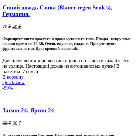
Синий дождь Сэнка (Blauer regen Senk’s),
Германия.
Первоначальная
Текущая
70
₽
40
₽
цена
цена:
составляла
40 ₽.
Формирует кисти простого и промежуточного типа. Плоды - некрупные
70 ₽.
сливки грамм по 20-30. Очень вкусные, сладкие. Присутствуют
фруктовые нотки. Куст крепкий, высокий.
Для проявления хорошего антоциана и сладости сажайте его
на солнце. Настоящий дождь из антоциановых пулек! В
пакетике 7 семян
В корзину
Quick view
-50%
Jarson 24, Ярсон 24
Первоначальная
Текущая
60
₽
30
₽
цена
цена:
составляла
30 ₽.
Польская селекция Ярсонов. Высокорослый, крепкий, хорошо