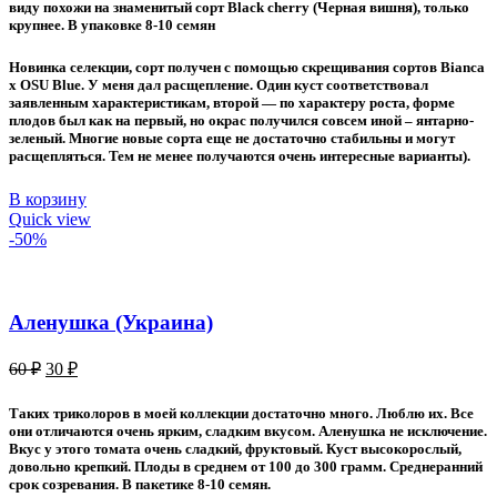
виду похожи на знаменитый сорт Black cherry (Черная вишня), только
крупнее. В упаковке 8-10 семян
Новинка селекции, сорт получен с помощью скрещивания сортов Bianca
x OSU Blue. У меня дал расщепление. Один куст соответствовал
заявленным характеристикам, второй — по характеру роста, форме
плодов был как на первый, но окрас получился совсем иной – янтарно-
зеленый. Многие новые сорта еще не достаточно стабильны и могут
расщепляться. Тем не менее получаются очень интересные варианты).
В корзину
Quick view
-50%
Аленушка (Украина)
Первоначальная
Текущая
60
₽
30
₽
цена
цена:
составляла
30 ₽.
Таких триколоров в моей коллекции достаточно много. Люблю их. Все
60 ₽.
они отличаются очень ярким, сладким вкусом. Аленушка не исключение.
Вкус у этого томата очень сладкий, фруктовый. Куст высокорослый,
довольно крепкий. Плоды в среднем от 100 до 300 грамм. Среднеранний
срок созревания. В пакетике 8-10 семян.