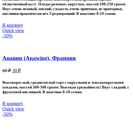
60 ₽.
облиственный куст. Плоды розовые, округлые, массой 100-250 грамм.
Вкус очень нежный, мягкий, сладость очень приятная, не приторная,
кислинки практически нет. Среднеранний. В пакетике 8-10 семян.
В корзину
Quick view
-50%
Анавин (Anawine), Франция
Первоначальная
Текущая
60
₽
30
₽
цена
цена:
составляла
30 ₽.
Высокорослый, среднеспелый сорт с округлыми и плоскоокруглыми
60 ₽.
плодами, массой 300-500 грамм. Высокая урожайность! Вкус сладкий, с
фруктовой кислинкой. В пакетике 8-10 семян.
В корзину
Quick view
-50%