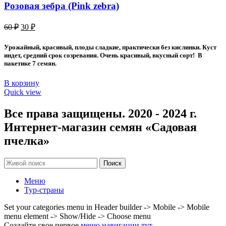
Розовая зебра (Pink zebra)
Первоначальная
Текущая
60
₽
30
₽
цена
цена:
составляла
30 ₽.
Урожайный, красивый, плоды сладкие, практически без кислинки. Куст
60 ₽.
индет, средний срок созревания. Очень красивый, вкусный сорт! В
пакетике 7 семян.
В корзину
Quick view
Все права защищены. 2020 - 2024 г.
Интернет-магазин семян «Садовая
пчелка»
Поиск
Меню
Тур-страны
Set your categories menu in Header builder -> Mobile -> Mobile
menu element -> Show/Hide -> Choose menu
Создайте свое первое
меню навигации тут