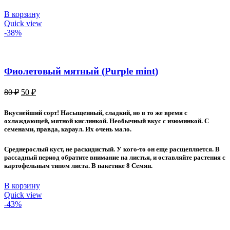
В корзину
Quick view
-38%
Фиолетовый мятный (Purple mint)
Первоначальная
Текущая
80
₽
50
₽
цена
цена:
составляла
50 ₽.
Вкуснейший сорт! Насыщенный, сладкий, но в то же время с
80 ₽.
охлаждающей, мятной кислинкой. Необычный вкус с изюминкой. С
семенами, правда, караул. Их очень мало.
Среднерослый куст, не раскидистый. У кого-то он еще расщепляется. В
рассадный период обратите внимание на листья, и оставляйте растения с
картофельным типом листа. В пакетике 8 Семян.
В корзину
Quick view
-43%