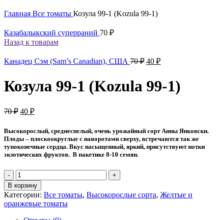
Главная
Все томаты
Козула 99-1 (Kozula 99-1)
Казабалыкский суперраний
70
₽
Назад к товарам
Первоначальная
Текущая
Канадец Сэм (Sam’s Canadian), США
70
₽
40
₽
цена
цена:
составляла
40 ₽.
Козула 99-1 (Kozula 99-1)
70 ₽.
Первоначальная
Текущая
70
₽
40
₽
цена
цена:
составляла
40 ₽.
Высокорослый, среднеспелый, очень урожайный сорт Анны Янковски.
70 ₽.
Плоды – плоскоокруглые с наворотами сверху, встречаются так же
тупоконечные сердца. Вкус насыщенный, яркий, присутствуют нотки
экзотических фруктов. В пакетике 8-10 семян.
Количество
товара
В корзину
Козула
Категории:
Все томаты
,
Высокорослые сорта
,
Желтые и
99-
оранжевые томаты
1
(Kozula