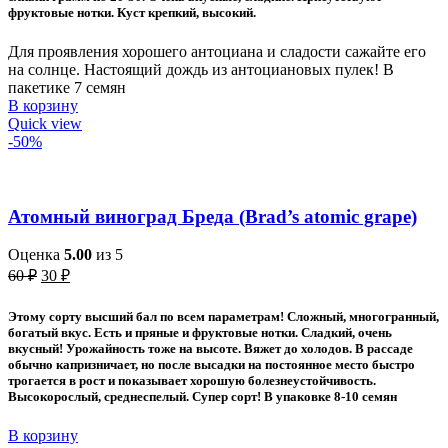
фруктовые нотки. Куст крепкий, высокий.
Для проявления хорошего антоциана и сладости сажайте его
на солнце. Настоящий дождь из антоциановых пулек! В
пакетике 7 семян
В корзину
Quick view
-50%
Атомный виноград Бреда (Brad’s atomic grape)
Оценка
5.00
из 5
Первоначальная
Текущая
60
₽
30
₽
цена
цена:
составляла
30 ₽.
Этому
сорту высший бал по всем параметрам! Сложный, многогранный,
60 ₽.
богатый вкус. Есть и пряные и фруктовые нотки. Сладкий, очень
вкусный! Урожайность тоже на высоте. Вяжет до холодов. В рассаде
обычно капризничает, но после высадки на постоянное место быстро
трогается в рост и показывает хорошую болезнеустойчивость.
Высокорослый, среднеспелый. Супер сорт! В упаковке 8-10 семян
В корзину