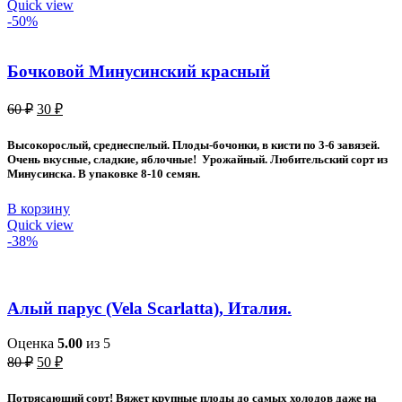
Quick view
-50%
Бочковой Минусинский красный
Первоначальная
Текущая
60
₽
30
₽
цена
цена:
составляла
30 ₽.
Высокорослый, среднеспелый. Плоды-бочонки, в кисти по 3-6 завязей.
60 ₽.
Очень вкусные, сладкие, яблочные! Урожайный. Любительский сорт из
Минусинска. В упаковке 8-10 семян.
В корзину
Quick view
-38%
Алый парус (Vela Scarlatta), Италия.
Оценка
5.00
из 5
Первоначальная
Текущая
80
₽
50
₽
цена
цена:
составляла
50 ₽.
Потрясающий сорт! Вяжет крупные плоды до самых холодов даже на