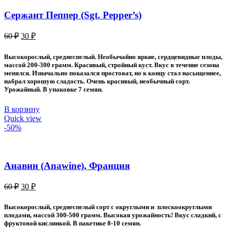
Сержант Пеппер (Sgt. Pepper’s)
Первоначальная
Текущая
60
₽
30
₽
цена
цена:
составляла
30 ₽.
Высокорослый, среднеспелый. Необычайно яркие, сердцевидные плоды,
60 ₽.
массой 200-300 грамм. Красивый, стройный куст. Вкус в течение сезона
менялся. Изначально показался простоват, но к концу стал насыщеннее,
набрал хорошую сладость. Очень красивый, необычный сорт.
Урожайный. В упаковке 7 семян.
В корзину
Quick view
-50%
Анавин (Anawine), Франция
Первоначальная
Текущая
60
₽
30
₽
цена
цена:
составляла
30 ₽.
Высокорослый, среднеспелый сорт с округлыми и плоскоокруглыми
60 ₽.
плодами, массой 300-500 грамм. Высокая урожайность! Вкус сладкий, с
фруктовой кислинкой. В пакетике 8-10 семян.