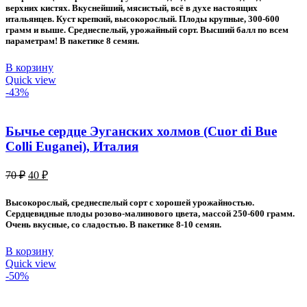
80 ₽.
верхних кистях. Вкуснейший, мясистый, всё в духе настоящих
итальянцев. Куст крепкий, высокорослый. Плоды крупные, 300-600
грамм и выше. Среднеспелый, урожайный сорт. Высший балл по всем
параметрам! В пакетике 8 семян.
В корзину
Quick view
-43%
Бычье сердце Эуганских холмов (Cuor di Bue
Colli Euganei), Италия
Первоначальная
Текущая
70
₽
40
₽
цена
цена:
составляла
40 ₽.
Высокорослый, среднеспелый сорт с хорошей урожайностью.
70 ₽.
Сердцевидные плоды розово-малинового цвета, массой 250-600 грамм.
Очень вкусные, со сладостью. В пакетике 8-10 семян.
В корзину
Quick view
-50%