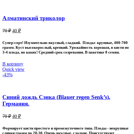
Алматинский триколор
Первоначальная
Текущая
70
₽
40
₽
цена
цена:
составляла
40 ₽.
Супер-сорт! Изумительно вкусный, сладкий. Плоды- крупные, 400-700
70 ₽.
грамм. Куст высокорослый, крепкий. Урожайность хорошая, в кисти по
3-4 плода, но каких! Средний срок созревания. В пакетике 8 семян.
В корзину
Quick view
-43%
Синий дождь Сэнка (Blauer regen Senk’s),
Германия.
Первоначальная
Текущая
70
₽
40
₽
цена
цена:
составляла
40 ₽.
Формирует кисти простого и промежуточного типа. Плоды - некрупные
70 ₽.
сливки грамм по 20-30. Очень вкусные, сладкие. Присутствуют