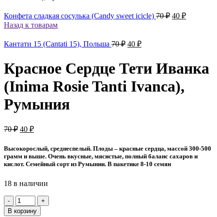
Первоначаль
Текущая
Конфетa сладкая сосулька (Candy sweet icicle)
70
₽
40
₽
цена
цена:
Назад к товарам
составляла
40 ₽.
70 ₽.
Первоначальная
Текущая
Кантати 15 (Cantati 15), Польша
70
₽
40
₽
цена
цена:
составляла
40 ₽.
Красное Сердце Тети Иванка
70 ₽.
(Inima Rosie Tanti Ivanca),
Румыния
Первоначальная
Текущая
70
₽
40
₽
цена
цена:
составляла
40 ₽.
Высокорослый, среднеспелый. Плоды – красные сердца, массой 300-500
70 ₽.
грамм и выше. Очень вкусные, мясистые, полный баланс сахаров и
кислот. Семейный сорт из Румынии. В пакетике 8-10 семян
18 в наличии
Количество
товара
В корзину
Красное