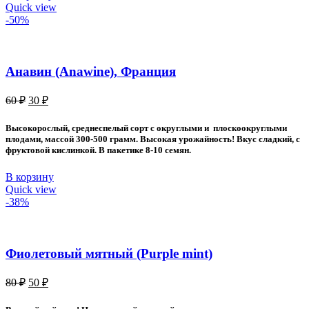
Quick view
-50%
Анавин (Anawine), Франция
Первоначальная
Текущая
60
₽
30
₽
цена
цена:
составляла
30 ₽.
Высокорослый, среднеспелый сорт с округлыми и плоскоокруглыми
60 ₽.
плодами, массой 300-500 грамм. Высокая урожайность! Вкус сладкий, с
фруктовой кислинкой. В пакетике 8-10 семян.
В корзину
Quick view
-38%
Фиолетовый мятный (Purple mint)
Первоначальная
Текущая
80
₽
50
₽
цена
цена:
составляла
50 ₽.