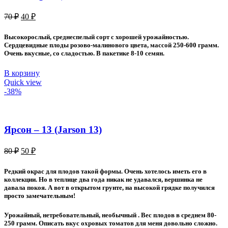
Первоначальная
Текущая
70
₽
40
₽
цена
цена:
составляла
40 ₽.
Высокорослый, среднеспелый сорт с хорошей урожайностью.
70 ₽.
Сердцевидные плоды розово-малинового цвета, массой 250-600 грамм.
Очень вкусные, со сладостью. В пакетике 8-10 семян.
В корзину
Quick view
-38%
Ярсон – 13 (Jarson 13)
Первоначальная
Текущая
80
₽
50
₽
цена
цена:
составляла
50 ₽.
Редкий окрас для плодов такой формы. Очень хотелось иметь его в
80 ₽.
коллекции. Но в теплице два года никак не удавался, вершинка не
давала покоя. А вот в открытом грунте, на высокой грядке получился
просто замечательным!
Урожайный, нетребовательный, необычный . Вес плодов в среднем 80-
250 грамм. Описать вкус охровых томатов для меня довольно сложно.