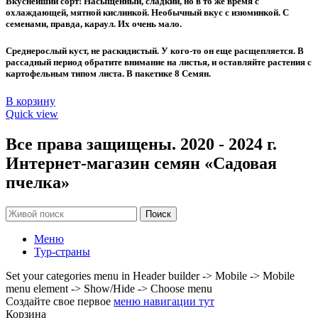
Вкуснейший сорт! Насыщенный, сладкий, но в то же время с
80 ₽.
охлаждающей, мятной кислинкой. Необычный вкус с изюминкой. С
семенами, правда, караул. Их очень мало.
Среднерослый куст, не раскидистый. У кого-то он еще расщепляется. В
рассадный период обратите внимание на листья, и оставляйте растения с
картофельным типом листа. В пакетике 8 Семян.
В корзину
Quick view
Все права защищены. 2020 - 2024 г.
Интернет-магазин семян «Садовая
пчелка»
Поиск
Меню
Тур-страны
Set your categories menu in Header builder -> Mobile -> Mobile
menu element -> Show/Hide -> Choose menu
Создайте свое первое
меню навигации тут
Корзина