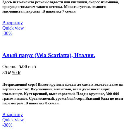
Здесь нет какой то резкой сладости или кислинки, скорее изюминка,
присущая томатам такого оттенка. Мякоть густая, немного
маслянистая, вкусная! В пакетике 7 семян
В корзину
Quick view
-38%
Алый парус (Vela Scarlatta), Италия.
Оценка
5.00
из 5
Первоначальная
Текущая
80
₽
50
₽
цена
цена:
составляла
50 ₽.
Потрясающий сорт! Вяжет крупные плоды до самых холодов даже на
80 ₽.
верхних кистях. Вкуснейший, мясистый, всё в духе настоящих
итальянцев. Куст крепкий, высокорослый. Плоды крупные, 300-600
грамм и выше. Среднеспелый, урожайный сорт. Высший балл по всем
параметрам! В пакетике 8 семян.
В корзину
Quick view
-38%