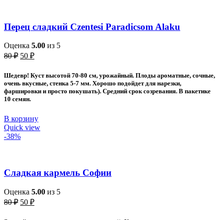
Перец сладкий Czentesi Paradicsom Alaku
Оценка
5.00
из 5
Первоначальная
Текущая
80
₽
50
₽
цена
цена:
составляла
50 ₽.
Шедевр! Куст высотой 70-80 см, урожайный. Плоды ароматные, сочные,
80 ₽.
очень вкусные, стенка 5-7 мм. Хорошо подойдет для нарезки,
фаршировки и просто покушать). Средний срок созревания. В пакетике
10 семян.
В корзину
Quick view
-38%
Сладкая кармель Софии
Оценка
5.00
из 5
Первоначальная
Текущая
80
₽
50
₽
цена
цена:
составляла
50 ₽.