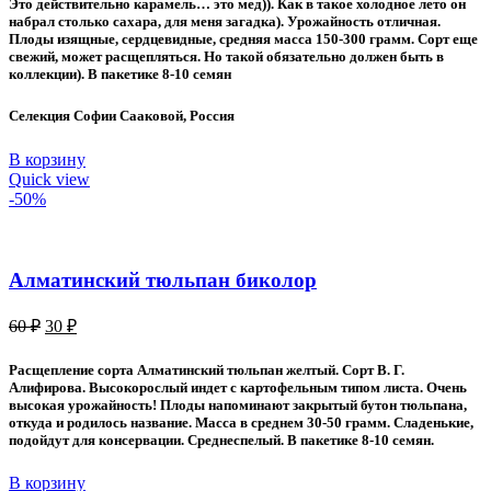
Это действительно карамель… это мед)). Как в такое холодное лето он
80 ₽.
набрал столько сахара, для меня загадка). Урожайность отличная.
Плоды изящные, сердцевидные, средняя масса 150-300 грамм. Сорт еще
свежий, может расщепляться. Но такой обязательно должен быть в
коллекции). В пакетике 8-10 семян
Селекция Софии Сааковой, Россия
В корзину
Quick view
-50%
Алматинский тюльпан биколор
Первоначальная
Текущая
60
₽
30
₽
цена
цена:
составляла
30 ₽.
Расщепление сорта Алматинский тюльпан желтый. Сорт В. Г.
60 ₽.
Алифирова. Высокорослый индет с картофельным типом листа. Очень
высокая урожайность! Плоды напоминают закрытый бутон тюльпана,
откуда и родилось название. Масса в среднем 30-50 грамм. Сладенькие,
подойдут для консервации. Среднеспелый. В пакетике 8-10 семян.
В корзину