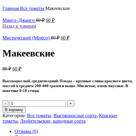
Главная
Все томаты
Макеевские
Первоначальная
Текущая
Манго–Джанго
80
₽
60
₽
цена
цена:
Назад к товарам
составляла
60 ₽.
80 ₽.
Первоначальная
Текущая
Мистический (Mistico)
80
₽
60
₽
цена
цена:
составляла
60 ₽.
Макеевские
80 ₽.
Первоначальная
Текущая
80
₽
60
₽
цена
цена:
составляла
60 ₽.
Высокорослый, среднепоздний. Плоды – крупные сливы красного цвета,
80 ₽.
массой в среднем 200-400 грамм и выше. Мясистые, очень вкусные. В
пакетике 8-10 семян.
Количество
товара
В корзину
Макеевские
Категории:
Все томаты
,
Высокорослые сорта
,
Красные
томаты
,
Любительские, народные сорта
Отзывы (0)