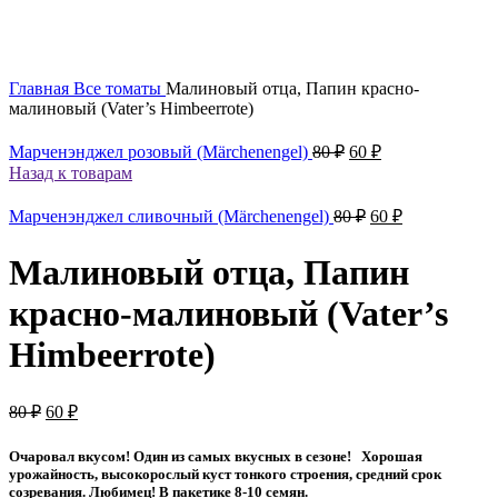
Главная
Все томаты
Малиновый отца, Папин красно-
малиновый (Vater’s Himbeerrote)
Первоначальная
Текущая
Марченэнджел розовый (Märchenengel)
80
₽
60
₽
цена
цена:
Назад к товарам
составляла
60 ₽.
80 ₽.
Первоначальная
Текущая
Марченэнджел сливочный (Märchenengel)
80
₽
60
₽
цена
цена:
составляла
60 ₽.
Малиновый отца, Папин
80 ₽.
красно-малиновый (Vater’s
Himbeerrote)
Первоначальная
Текущая
80
₽
60
₽
цена
цена:
составляла
60 ₽.
Очаровал вкусом! Один из самых вкусных в сезоне! Хорошая
80 ₽.
урожайность, высокорослый куст тонкого строения, средний срок
созревания. Любимец! В пакетике 8-10 семян.