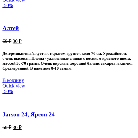
-50%
Алтей
Первоначальная
Текущая
60
₽
30
₽
цена
цена:
составляла
30 ₽.
Детерминантный, куст в открытом грунте около 70 см. Урожайность
60 ₽.
очень высокая. Плоды - удлиненные сливки с носиком красного цвета,
массой 50-70 грамм. Очень вкусные, хороший баланс сахаров и кислот.
Среднеранний. В пакетике 8-10 семян.
В корзину
Quick view
-50%
Jarson 24, Ярсон 24
Первоначальная
Текущая
60
₽
30
₽
цена
цена:
составляла