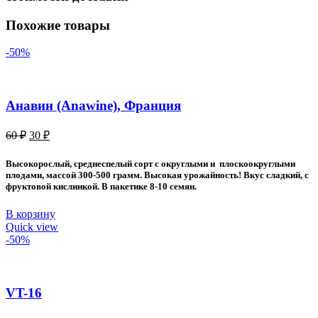
Похожие товары
-50%
Анавин (Anawine), Франция
Первоначальная
Текущая
60
₽
30
₽
цена
цена:
составляла
30 ₽.
Высокорослый, среднеспелый сорт с округлыми и плоскоокруглыми
60 ₽.
плодами, массой 300-500 грамм. Высокая урожайность! Вкус сладкий, с
фруктовой кислинкой. В пакетике 8-10 семян.
В корзину
Quick view
-50%
VT-16