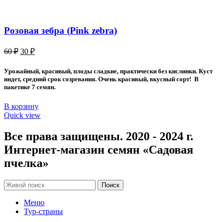
Розовая зебра (Pink zebra)
Первоначальная
Текущая
60
₽
30
₽
цена
цена:
составляла
30 ₽.
Урожайный, красивый, плоды сладкие, практически без кислинки. Куст
60 ₽.
индет, средний срок созревания. Очень красивый, вкусный сорт! В
пакетике 7 семян.
В корзину
Quick view
Все права защищены. 2020 - 2024 г.
Интернет-магазин семян «Садовая
пчелка»
Поиск
Меню
Тур-страны