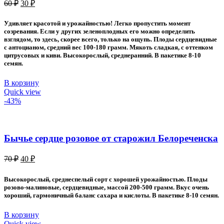
Первоначальная
Текущая
60
₽
30
₽
цена
цена:
составляла
30 ₽.
Удивляет красотой и урожайностью! Легко пропустить момент
60 ₽.
созревания. Если у других зеленоплодных его можно определить
взглядом, то здесь, скорее всего, только на ощупь. Плоды сердцевидные
с антоцианом, средний вес 100-180 грамм. Мякоть сладкая, с оттенком
цитрусовых и киви. Высокорослый, среднеранний. В пакетике 8-10
семян.
В корзину
Quick view
-43%
Бычье сердце розовое от старожил Белореченска
Первоначальная
Текущая
70
₽
40
₽
цена
цена:
составляла
40 ₽.
Высокорослый, среднеспелый сорт с хорошей урожайностью. Плоды
70 ₽.
розово-малиновые, сердцевидные, массой 200-500 грамм. Вкус очень
хороший, гармоничный баланс сахара и кислоты. В пакетике 8-10 семян.
В корзину
Quick view