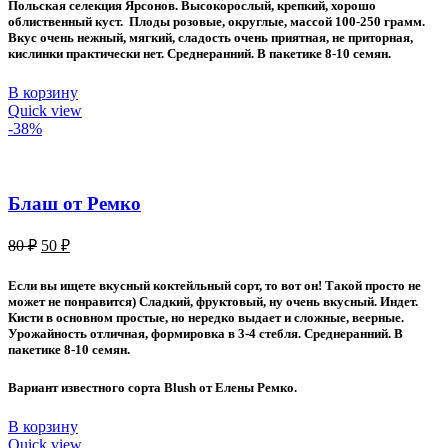
30 ₽.
Польская селекция Ярсонов. Высокорослый, крепкий, хорошо
60 ₽.
облиственный куст. Плоды розовые, округлые, массой 100-250 грамм.
Вкус очень нежный, мягкий, сладость очень приятная, не приторная,
кислинки практически нет. Среднеранний. В пакетике 8-10 семян.
В корзину
Quick view
-38%
Блаш от Ремко
Первоначальная
Текущая
80
₽
50
₽
цена
цена:
составляла
50 ₽.
Если вы ищете вкусный коктейльный сорт, то вот он! Такой просто не
80 ₽.
может не понравится) Сладкий, фруктовый, ну очень вкусный. Индет.
Кисти в основном простые, но нередко выдает и сложные, веерные.
Урожайность отличная, формировка в 3-4 стебля. Среднеранний. В
пакетике 8-10 семян.
Вариант известного сорта Blush от Елены Ремко.
В корзину
Quick view