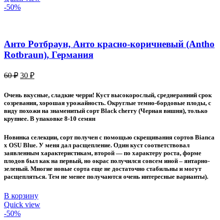
-50%
Анто Ротбраун, Анто красно-коричневый (Antho
Rotbraun), Германия
Первоначальная
Текущая
60
₽
30
₽
цена
цена:
составляла
30 ₽.
Очень вкусные, сладкие черри! Куст высокорослый, среднеранний срок
60 ₽.
созревания, хорошая урожайность. Округлые темно-бордовые плоды, с
виду похожи на знаменитый сорт Black cherry (Черная вишня), только
крупнее. В упаковке 8-10 семян
Новинка селекции, сорт получен с помощью скрещивания сортов Bianca
x OSU Blue. У меня дал расщепление. Один куст соответствовал
заявленным характеристикам, второй — по характеру роста, форме
плодов был как на первый, но окрас получился совсем иной – янтарно-
зеленый. Многие новые сорта еще не достаточно стабильны и могут
расщепляться. Тем не менее получаются очень интересные варианты).
В корзину
Quick view
-50%