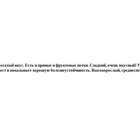
гатый вкус. Есть и пряные и фруктовые нотки. Сладкий, очень вкусный! 
рост и показывает хорошую болезнеустойчивость. Высокорослый, среднеспел