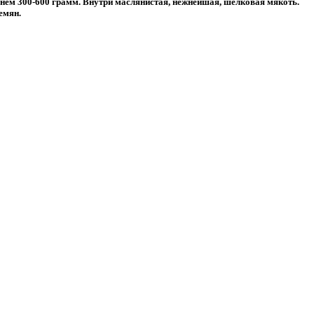
днем 300-600 грамм. Внутри маслянистая, нежнейшая, шелковая мякоть.
емян.