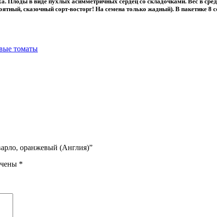
а. Плоды в виде пухлых асимметричных сердец со складочками. Вес в сре
тный, сказочный сорт-восторг! На семена только жадный). В пакетике 8 с
вые томаты
варло, оранжевый (Англия)”
ечены
*