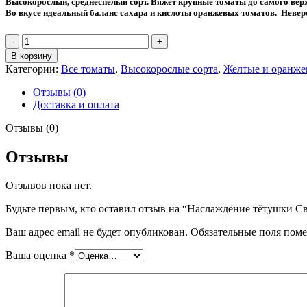
Высокорослый, среднеспелый сорт. Вяжет крупные томаты до самого верх
100 ₽.
Во вкусе идеальный баланс сахара и кислоты оранжевых томатов. Невероя
Количество
товара
В корзину
Наслаждение
Категории:
Все томаты
,
Высокорослые сорта
,
Желтые и оранже
тётушки
Сварло,
Отзывы (0)
оранжевый
Доставка и оплата
(Англия)
Отзывы (0)
Отзывы
Отзывов пока нет.
Будьте первым, кто оставил отзыв на “Наслаждение тётушки С
Ваш адрес email не будет опубликован.
Обязательные поля пом
Ваша оценка
*