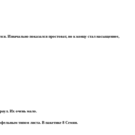
ся. Изначально показался простоват, но к концу стал насыщеннее,
раул. Их очень мало.
тофельным типом листа. В пакетике 8 Семян.