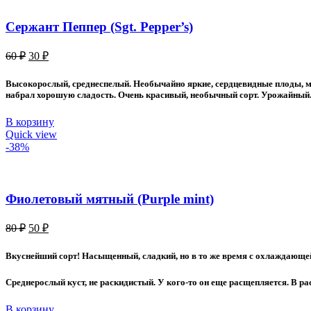
Сержант Пеппер (Sgt. Pepper’s)
Первоначальная
Текущая
60
₽
30
₽
цена
цена:
составляла
30 ₽.
Высокорослый, среднеспелый. Необычайно яркие, сердцевидные плоды, мас
60 ₽.
набрал хорошую сладость. Очень красивый, необычный сорт. Урожайный. 
В корзину
Quick view
-38%
Фиолетовый мятный (Purple mint)
Первоначальная
Текущая
80
₽
50
₽
цена
цена:
составляла
50 ₽.
Вкуснейший сорт! Насыщенный, сладкий, но в то же время с охлаждающей
80 ₽.
Среднерослый куст, не раскидистый. У кого-то он еще расщепляется. В ра
В корзину