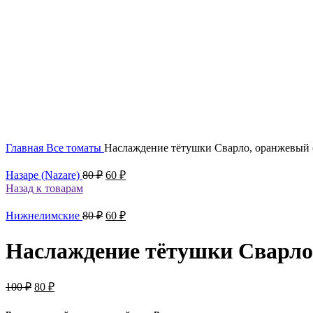
Увеличить
Главная
Все томаты
Наслаждение тётушки Сварло, оранжевый 
Первоначальная
Текущая
Назаре (Nazare)
80
₽
60
₽
цена
цена:
Назад к товарам
составляла
60 ₽.
80 ₽.
Первоначальная
Текущая
Нижнелимские
80
₽
60
₽
цена
цена:
составляла
60 ₽.
Наслаждение тётушки Сварло
80 ₽.
Первоначальная
Текущая
100
₽
80
₽
цена
цена:
составляла
80 ₽.