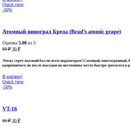
Quick view
-50%
Атомный виноград Бреда (Brad’s atomic grape)
Оценка
5.00
из 5
Первоначальная
Текущая
60
₽
30
₽
цена
цена:
составляла
30 ₽.
Этому
сорту высший бал по всем параметрам! Сложный, многогранный, бо
60 ₽.
капризничает, но после высадки на постоянное место быстро трогается в 
В корзину
Quick view
-50%
VT-16
Первоначальная
Текущая
60
₽
30
₽
цена
цена:
составляла