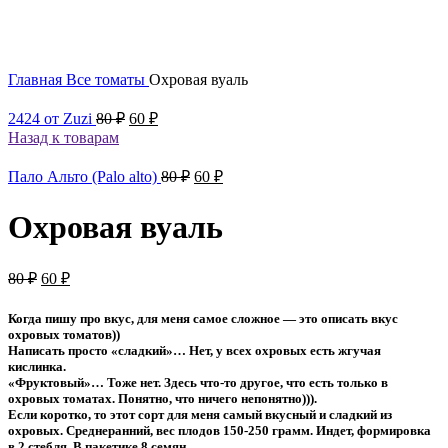
Главная
Все томаты
Охровая вуаль
Первоначальная
Текущая
2424 от Zuzi
80
₽
60
₽
цена
цена:
Назад к товарам
составляла
60 ₽.
80 ₽.
Первоначальная
Текущая
Пало Альто (Palo alto)
80
₽
60
₽
цена
цена:
составляла
60 ₽.
Охровая вуаль
80 ₽.
Первоначальная
Текущая
80
₽
60
₽
цена
цена:
составляла
60 ₽.
Когда пишу про вкус, для меня самое сложное — это описать вкус
80 ₽.
охровых томатов))
Написать просто «сладкий»… Нет, у всех охровых есть жгучая
кислинка.
«Фруктовый»… Тоже нет. Здесь что-то другое, что есть только в
охровых томатах. Понятно, что ничего непонятно))).
Если коротко, то этот сорт для меня самый вкусный и сладкий из
охровых. Среднеранний, вес плодов 150-250 грамм. Индет, формировка
в 2 стебля. В пакетике 8 семян