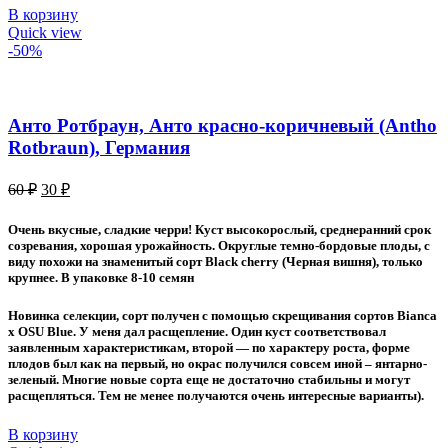
В корзину
Quick view
-50%
Анто Ротбраун, Анто красно-коричневый (Antho
Rotbraun), Германия
Первоначальная
Текущая
60
₽
30
₽
цена
цена:
составляла
30 ₽.
Очень вкусные, сладкие черри! Куст высокорослый, среднеранний срок
60 ₽.
созревания, хорошая урожайность. Округлые темно-бордовые плоды, с
виду похожи на знаменитый сорт Black cherry (Черная вишня), только
крупнее. В упаковке 8-10 семян
Новинка селекции, сорт получен с помощью скрещивания сортов Bianca
x OSU Blue. У меня дал расщепление. Один куст соответствовал
заявленным характеристикам, второй — по характеру роста, форме
плодов был как на первый, но окрас получился совсем иной – янтарно-
зеленый. Многие новые сорта еще не достаточно стабильны и могут
расщепляться. Тем не менее получаются очень интересные варианты).
В корзину