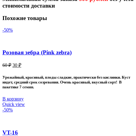
стоимости доставки
Похожие товары
-50%
Розовая зебра (Pink zebra)
Первоначальная
Текущая
60
₽
30
₽
цена
цена:
составляла
30 ₽.
Урожайный, красивый, плоды сладкие, практически без кислинки. Куст
60 ₽.
индет, средний срок созревания. Очень красивый, вкусный сорт! В
пакетике 7 семян.
В корзину
Quick view
-50%
VT-16