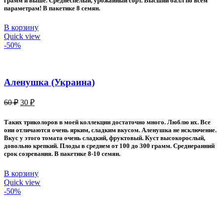
грамм и выше. Среднеспелый, урожайный сорт. Высший балл по всем
параметрам! В пакетике 8 семян.
В корзину
Quick view
-50%
Аленушка (Украина)
Первоначальная
Текущая
60
₽
30
₽
цена
цена:
составляла
30 ₽.
Таких триколоров в моей коллекции достаточно много. Люблю их. Все
60 ₽.
они отличаются очень ярким, сладким вкусом. Аленушка не исключение.
Вкус у этого томата очень сладкий, фруктовый. Куст высокорослый,
довольно крепкий. Плоды в среднем от 100 до 300 грамм. Среднеранний
срок созревания. В пакетике 8-10 семян.
В корзину
Quick view
-50%