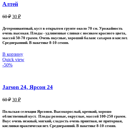
Алтей
Первоначальная
Текущая
60
₽
30
₽
цена
цена:
составляла
30 ₽.
Детерминантный, куст в открытом грунте около 70 см. Урожайность
60 ₽.
очень высокая. Плоды - удлиненные сливки с носиком красного цвета,
массой 50-70 грамм. Очень вкусные, хороший баланс сахаров и кислот.
Среднеранний. В пакетике 8-10 семян.
В корзину
Quick view
-50%
Jarson 24, Ярсон 24
Первоначальная
Текущая
60
₽
30
₽
цена
цена:
составляла
30 ₽.
Польская селекция Ярсонов. Высокорослый, крепкий, хорошо
60 ₽.
облиственный куст. Плоды розовые, округлые, массой 100-250 грамм.
Вкус очень нежный, мягкий, сладость очень приятная, не приторная,
кислинки практически нет. Среднеранний. В пакетике 8-10 семян.