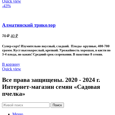
Quick view
-43%
Алматинский триколор
Первоначальная
Текущая
70
₽
40
₽
цена
цена:
составляла
40 ₽.
Супер-сорт! Изумительно вкусный, сладкий. Плоды- крупные, 400-700
70 ₽.
грамм. Куст высокорослый, крепкий. Урожайность хорошая, в кисти по
3-4 плода, но каких! Средний срок созревания. В пакетике 8 семян.
В корзину
Quick view
Все права защищены. 2020 - 2024 г.
Интернет-магазин семян «Садовая
пчелка»
Поиск
Меню