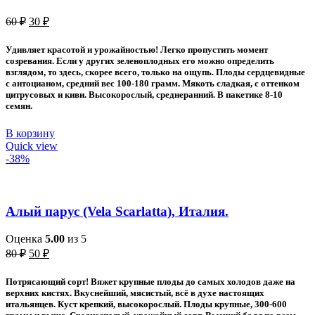
Первоначальная
Текущая
60
₽
30
₽
цена
цена:
составляла
30 ₽.
Удивляет красотой и урожайностью! Легко пропустить момент
60 ₽.
созревания. Если у других зеленоплодных его можно определить
взглядом, то здесь, скорее всего, только на ощупь. Плоды сердцевидные
с антоцианом, средний вес 100-180 грамм. Мякоть сладкая, с оттенком
цитрусовых и киви. Высокорослый, среднеранний. В пакетике 8-10
семян.
В корзину
Quick view
-38%
Алый парус (Vela Scarlatta), Италия.
Оценка
5.00
из 5
Первоначальная
Текущая
80
₽
50
₽
цена
цена:
составляла
50 ₽.
Потрясающий сорт! Вяжет крупные плоды до самых холодов даже на
80 ₽.
верхних кистях. Вкуснейший, мясистый, всё в духе настоящих
итальянцев. Куст крепкий, высокорослый. Плоды крупные, 300-600