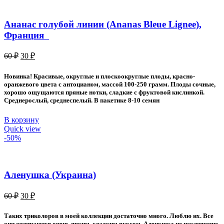
Ананас голубой линии (Ananas Bleue Lignee),
Франция
Первоначальная
Текущая
60
₽
30
₽
цена
цена:
составляла
30 ₽.
Новинка! Красивые, округлые и плоскоокруглые плоды, красно-
60 ₽.
оранжевого цвета с антоцианом, массой 100-250 грамм. Плоды сочные,
хорошо ощущаются пряные нотки, сладкие с фруктовой кислинкой.
Среднерослый, среднеспелый. В пакетике 8-10 семян
В корзину
Quick view
-50%
Аленушка (Украина)
Первоначальная
Текущая
60
₽
30
₽
цена
цена:
составляла
30 ₽.
Таких триколоров в моей коллекции достаточно много. Люблю их. Все
60 ₽.
они отличаются очень ярким, сладким вкусом. Аленушка не исключение.