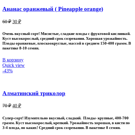
Ананас оранжевый ( Pineapple orange)
Первоначальная
Текущая
60
₽
30
₽
цена
цена:
составляла
30 ₽.
Очень вкусный сорт! Мясистые, сладкие плоды с фруктовой кислинкой.
60 ₽.
Куст высокорослый, средний срок созревания. Хорошая урожайность.
Плоды оранжевые, плоскоокруглые, массой в среднем 150-400 грамм. В
пакетике 8-10 семян.
В корзину
Quick view
-43%
Алматинский триколор
Первоначальная
Текущая
70
₽
40
₽
цена
цена:
составляла
40 ₽.
Супер-сорт! Изумительно вкусный, сладкий. Плоды- крупные, 400-700
70 ₽.
грамм. Куст высокорослый, крепкий. Урожайность хорошая, в кисти по
3-4 плода, но каких! Средний срок созревания. В пакетике 8 семян.