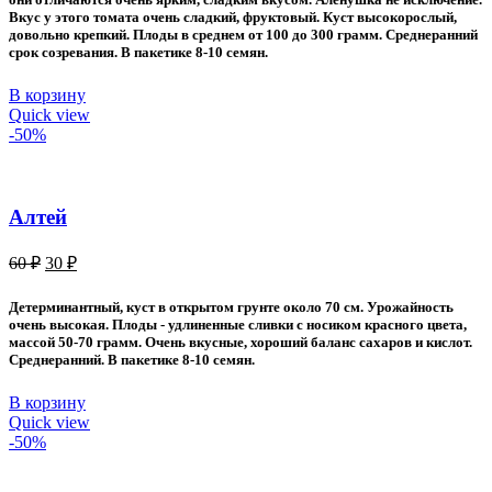
Вкус у этого томата очень сладкий, фруктовый. Куст высокорослый,
довольно крепкий. Плоды в среднем от 100 до 300 грамм. Среднеранний
срок созревания. В пакетике 8-10 семян.
В корзину
Quick view
-50%
Алтей
Первоначальная
Текущая
60
₽
30
₽
цена
цена:
составляла
30 ₽.
Детерминантный, куст в открытом грунте около 70 см. Урожайность
60 ₽.
очень высокая. Плоды - удлиненные сливки с носиком красного цвета,
массой 50-70 грамм. Очень вкусные, хороший баланс сахаров и кислот.
Среднеранний. В пакетике 8-10 семян.
В корзину
Quick view
-50%