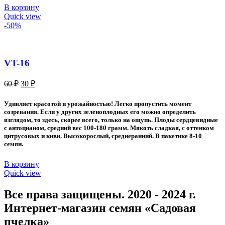
В корзину
Quick view
-50%
VT-16
Первоначальная
Текущая
60
₽
30
₽
цена
цена:
составляла
30 ₽.
Удивляет красотой и урожайностью! Легко пропустить момент
60 ₽.
созревания. Если у других зеленоплодных его можно определить
взглядом, то здесь, скорее всего, только на ощупь. Плоды сердцевидные
с антоцианом, средний вес 100-180 грамм. Мякоть сладкая, с оттенком
цитрусовых и киви. Высокорослый, среднеранний. В пакетике 8-10
семян.
В корзину
Quick view
Все права защищены. 2020 - 2024 г.
Интернет-магазин семян «Садовая
пчелка»