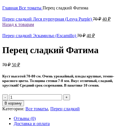
Главная
Все томаты
Перец сладкий Фатима
Первоначаль
Текущая
Перец сладкий Леся пурпурная (Lesya Purple)
70
₽
40
₽
цена
цена:
Назад к товарам
составляла
40 ₽.
70 ₽.
Первоначальная
Текущая
Перец сладкий Эскамильо (Escamillo)
70
₽
40
₽
цена
цена:
составляла
40 ₽.
Перец сладкий Фатима
70 ₽.
Первоначальная
Текущая
70
₽
50
₽
цена
цена:
составляла
50 ₽.
Куст высотой 70-80 см. Очень урожайный, плоды крупные, темно-
70 ₽.
красного цвета. Толщина стенки 7-8 мм. Вкус отличный, сладкий,
хрусткий! Средний срок созревания. В пакетике 10 семян.
Количество
товара
В корзину
Перец
Категории:
Все томаты
,
Перец сладкий
сладкий
Фатима
Отзывы (0)
Доставка и оплата