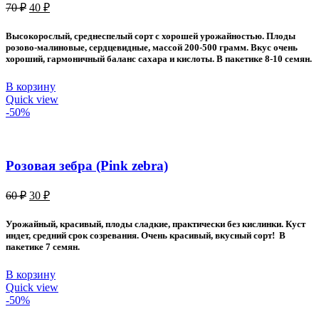
Первоначальная
Текущая
70
₽
40
₽
цена
цена:
составляла
40 ₽.
Высокорослый, среднеспелый сорт с хорошей урожайностью. Плоды
70 ₽.
розово-малиновые, сердцевидные, массой 200-500 грамм. Вкус очень
хороший, гармоничный баланс сахара и кислоты. В пакетике 8-10 семян.
В корзину
Quick view
-50%
Розовая зебра (Pink zebra)
Первоначальная
Текущая
60
₽
30
₽
цена
цена:
составляла
30 ₽.
Урожайный, красивый, плоды сладкие, практически без кислинки. Куст
60 ₽.
индет, средний срок созревания. Очень красивый, вкусный сорт! В
пакетике 7 семян.
В корзину
Quick view
-50%