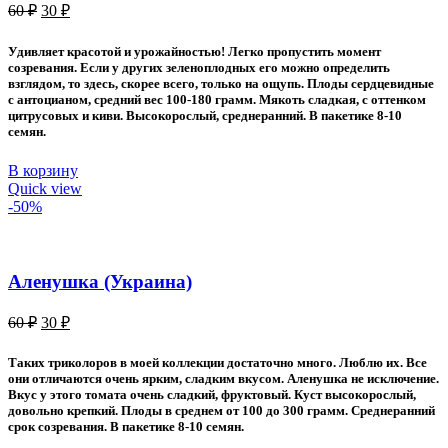
Первоначальная
Текущая
60
₽
30
₽
цена
цена:
составляла
30 ₽.
Удивляет красотой и урожайностью! Легко пропустить момент
60 ₽.
созревания. Если у других зеленоплодных его можно определить
взглядом, то здесь, скорее всего, только на ощупь. Плоды сердцевидные
с антоцианом, средний вес 100-180 грамм. Мякоть сладкая, с оттенком
цитрусовых и киви. Высокорослый, среднеранний. В пакетике 8-10
семян.
В корзину
Quick view
-50%
Аленушка (Украина)
Первоначальная
Текущая
60
₽
30
₽
цена
цена:
составляла
30 ₽.
Таких триколоров в моей коллекции достаточно много. Люблю их. Все
60 ₽.
они отличаются очень ярким, сладким вкусом. Аленушка не исключение.
Вкус у этого томата очень сладкий, фруктовый. Куст высокорослый,
довольно крепкий. Плоды в среднем от 100 до 300 грамм. Среднеранний
срок созревания. В пакетике 8-10 семян.