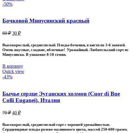
-50%
Бочковой Минусинский красный
Первоначальная
Текущая
60
₽
30
₽
цена
цена:
составляла
30 ₽.
Высокорослый, среднеспелый. Плоды-бочонки, в кисти по 3-6 завязей.
60 ₽.
Очень вкусные, сладкие, яблочные! Урожайный. Любительский сорт из
Минусинска. В упаковке 8-10 семян.
В корзину
Quick view
-43%
Бычье сердце Эуганских холмов (Cuor di Bue
Colli Euganei), Италия
Первоначальная
Текущая
70
₽
40
₽
цена
цена:
составляла
40 ₽.
Высокорослый, среднеспелый сорт с хорошей урожайностью.
70 ₽.
Сердцевидные плоды розово-малинового цвета, массой 250-600 грамм.