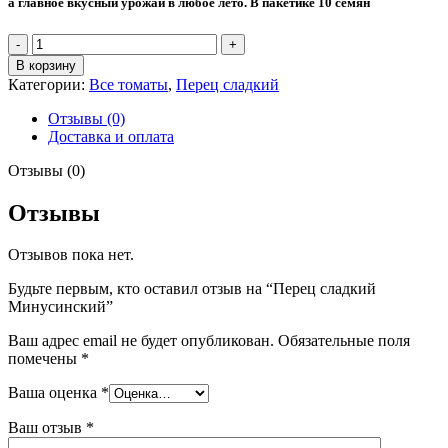
а главное вкусный урожай в любое лето. В пакетике 10 семян
Количество
товара
В корзину
Перец
Категории:
Все томаты
,
Перец сладкий
сладкий
Минусинский
Отзывы (0)
Доставка и оплата
Отзывы (0)
Отзывы
Отзывов пока нет.
Будьте первым, кто оставил отзыв на “Перец сладкий
Минусинский”
Ваш адрес email не будет опубликован.
Обязательные поля
помечены
*
Ваша оценка
*
Ваш отзыв
*