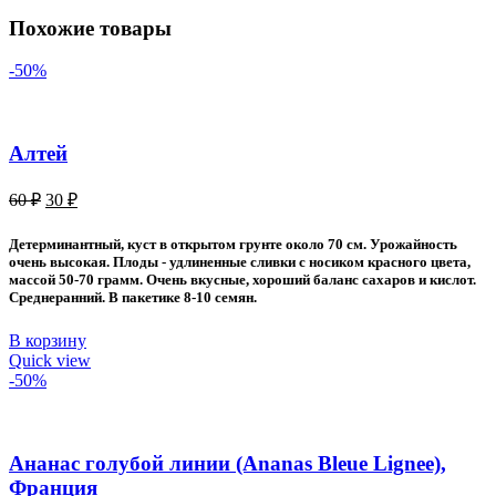
Похожие товары
-50%
Алтей
Первоначальная
Текущая
60
₽
30
₽
цена
цена:
составляла
30 ₽.
Детерминантный, куст в открытом грунте около 70 см. Урожайность
60 ₽.
очень высокая. Плоды - удлиненные сливки с носиком красного цвета,
массой 50-70 грамм. Очень вкусные, хороший баланс сахаров и кислот.
Среднеранний. В пакетике 8-10 семян.
В корзину
Quick view
-50%
Ананас голубой линии (Ananas Bleue Lignee),
Франция