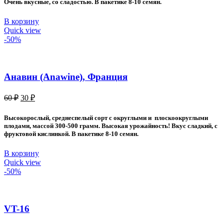
Очень вкусные, со сладостью. В пакетике 8-10 семян.
В корзину
Quick view
-50%
Анавин (Anawine), Франция
Первоначальная
Текущая
60
₽
30
₽
цена
цена:
составляла
30 ₽.
Высокорослый, среднеспелый сорт с округлыми и плоскоокруглыми
60 ₽.
плодами, массой 300-500 грамм. Высокая урожайность! Вкус сладкий, с
фруктовой кислинкой. В пакетике 8-10 семян.
В корзину
Quick view
-50%
VT-16