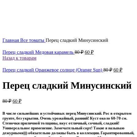
Увеличить
Главная
Все томаты
Перец сладкий Минусинский
Первоначальная
Текущая
Перец сладкий Медовая карамель
80
₽
60
₽
цена
цена:
Назад к товарам
составляла
60 ₽.
80 ₽.
Первонача
Текущ
Перец сладкий Оранжевое солнце (Orange Sun)
80
₽
60
₽
цена
цена:
составляла
60 ₽.
Перец сладкий Минусинский
80 ₽.
Первоначальная
Текущая
80
₽
60
₽
цена
цена:
составляла
60 ₽.
В числе сильнейших и устойчивых перец Минусинский. Рос в открытом
80 ₽.
грунте, без укрытия. Очень урожайный, ранний! Куст около 60-70 см.
Стеночки приличной толщины, вкус отличный, сочный, сладкий!
Универсальное применение. Замечательный сорт! Такие я называю
дежурными))) обязательно должны быть в коллекции. Гарантированный,