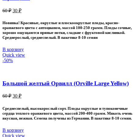
Первоначальная
Текущая
60
₽
30
₽
цена
цена:
составляла
30 ₽.
Новинка! Красивые, округлые и плоскоокруглые плоды, красно-
60 ₽.
оранжевого цвета с антоцианом, массой 100-250 грамм. Плоды сочные,
хорошо ощущаются пряные нотки, сладкие с фруктовой кислинкой.
Среднерослый, среднеспелый. В пакетике 8-10 семян
В корзину
Quick view
-50%
Большой желтый Орвилл (Orville Large Yellow)
Первоначальная
Текущая
60
₽
30
₽
цена
цена:
составляла
30 ₽.
Среднеспелый, высокорослый сорт. Плоды округлые и тупоконечные
60 ₽.
сердца теплого оранжевого цвета, массой 200-400 грамм. Мякоть очень
вкусная, нежная. Семена получены из Германии. В пакетике 8-10 семян.
В корзину
Quick view