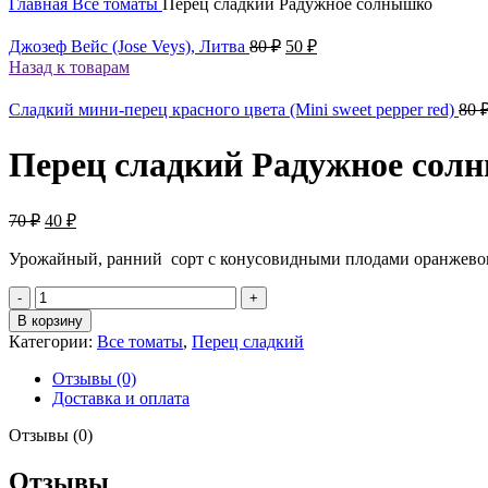
Главная
Все томаты
Перец сладкий Радужное солнышко
Первоначальная
Текущая
Джозеф Вейс (Jose Veys), Литва
80
₽
50
₽
цена
цена:
Назад к товарам
составляла
50 ₽.
80 ₽.
Сладкий мини-перец красного цвета (Mini sweet pepper red)
80
Перец сладкий Радужное сол
Первоначальная
Текущая
70
₽
40
₽
цена
цена:
составляла
Урожайный, ранний сорт с конусовидными плодами оранжевого ц
40 ₽.
70 ₽.
Количество
товара
В корзину
Перец
Категории:
Все томаты
,
Перец сладкий
сладкий
Радужное
Отзывы (0)
солнышко
Доставка и оплата
Отзывы (0)
Отзывы