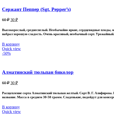
Сержант Пеппер (Sgt. Pepper’s)
Первоначальная
Текущая
60
₽
30
₽
цена
цена:
составляла
30 ₽.
Высокорослый, среднеспелый. Необычайно яркие, сердцевидные плоды, мас
60 ₽.
набрал хорошую сладость. Очень красивый, необычный сорт. Урожайный. 
В корзину
Quick view
-50%
Алматинский тюльпан биколор
Первоначальная
Текущая
60
₽
30
₽
цена
цена:
составляла
30 ₽.
Расщепление сорта Алматинский тюльпан желтый. Сорт В. Г. Алифирова.
60 ₽.
название. Масса в среднем 30-50 грамм. Сладенькие, подойдут для консер
В корзину
Quick view