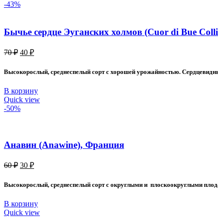
-43%
Бычье сердце Эуганских холмов (Cuor di Bue Colli
Первоначальная
Текущая
70
₽
40
₽
цена
цена:
составляла
40 ₽.
Высокорослый, среднеспелый сорт с хорошей урожайностью. Сердцевидные
70 ₽.
В корзину
Quick view
-50%
Анавин (Anawine), Франция
Первоначальная
Текущая
60
₽
30
₽
цена
цена:
составляла
30 ₽.
Высокорослый, среднеспелый сорт с округлыми и плоскоокруглыми плодам
60 ₽.
В корзину
Quick view