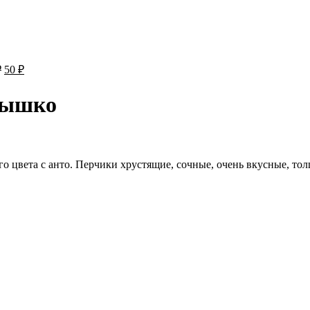
Первоначальная
Текущая
₽
50
₽
цена
цена:
составляла
50 ₽.
нышко
80 ₽.
вета с анто. Перчики хрустящие, сочные, очень вкусные, толщи