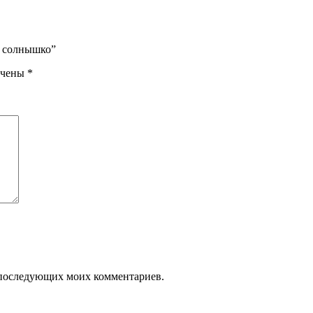
е солнышко”
ечены
*
ля последующих моих комментариев.