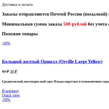
Доставка и оплата
Заказы отправляются Почтой России (посылкой)
Минимальная сумма заказа
500 рублей
без учета
Похожие товары
-50%
Большой желтый Орвилл (Orville Large Yellow)
Первоначальная
Текущая
60
₽
30
₽
цена
цена:
составляла
30 ₽.
Среднеспелый, высокорослый сорт. Плоды округлые и тупоконечные сердца
60 ₽.
В корзину
Quick view
-50%