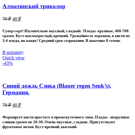
Алматинский триколор
Первоначальная
Текущая
70
₽
40
₽
цена
цена:
составляла
40 ₽.
Супер-сорт! Изумительно вкусный, сладкий. Плоды- крупные, 400-700
70 ₽.
грамм. Куст высокорослый, крепкий. Урожайность хорошая, в кисти по
3-4 плода, но каких! Средний срок созревания. В пакетике 8 семян.
В корзину
Quick view
-43%
Синий дождь Сэнка (Blauer regen Senk’s),
Германия.
Первоначальная
Текущая
70
₽
40
₽
цена
цена:
составляла
40 ₽.
Формирует кисти простого и промежуточного типа. Плоды - некрупные
70 ₽.
сливки грамм по 20-30. Очень вкусные, сладкие. Присутствуют
фруктовые нотки. Куст крепкий, высокий.