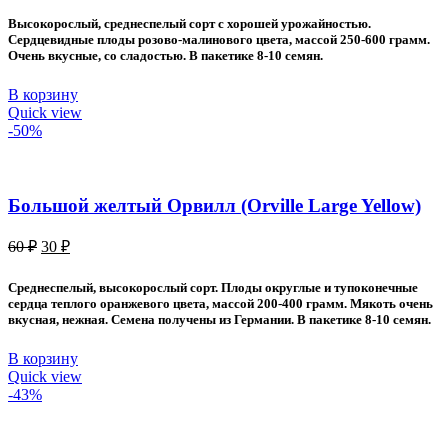
составляла
40 ₽.
Высокорослый, среднеспелый сорт с хорошей урожайностью.
70 ₽.
Сердцевидные плоды розово-малинового цвета, массой 250-600 грамм.
Очень вкусные, со сладостью. В пакетике 8-10 семян.
В корзину
Quick view
-50%
Большой желтый Орвилл (Orville Large Yellow)
Первоначальная
Текущая
60
₽
30
₽
цена
цена:
составляла
30 ₽.
Среднеспелый, высокорослый сорт. Плоды округлые и тупоконечные
60 ₽.
сердца теплого оранжевого цвета, массой 200-400 грамм. Мякоть очень
вкусная, нежная. Семена получены из Германии. В пакетике 8-10 семян.
В корзину
Quick view
-43%