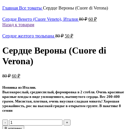
Главная
Все томаты
Сердце Вероны (Cuore di Verona)
Первоначальная
Текущая
Сердце Венето (Cuore Veneto), Италия
80
₽
60
₽
цена
цена:
Назад к товарам
составляла
60 ₽.
80 ₽.
Первоначальная
Текущая
Сердце желтого тюльпана
80
₽
50
₽
цена
цена:
составляла
50 ₽.
Сердце Вероны (Cuore di
80 ₽.
Verona)
Первоначальная
Текущая
80
₽
60
₽
цена
цена:
составляла
60 ₽.
Новинка из Италии.
80 ₽.
Высокорослый, среднеспелый, формировка в 2 стебля. Очень красивые
красные плоды в виде уплощенного, вытянутого сердца. Вес 200-400
грамм. Мясистая, плотная, очень вкусная сладкая мякоть! Хорошая
урожайность, рос на высокой грядке в открытом грунте. В пакетике 8
семян
Количество
товара
В корзину