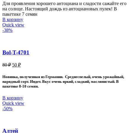
Для проявления хорошего антоциана и сладости сажайте его
на солнце. Настоящий дождь из антоциановых пулек! В
пакетике 7 семян
В корзину
Quick view
-38%
Bol-T-4701
Первоначальная
Текущая
80
₽
50
₽
цена
цена:
составляла
50 ₽.
Новинка, полученная из Германии. Среднеспелый, очень урожайный,
80 ₽.
нарядный сорт. Индет. Вкус очень яркий, сладкий, маслянистый. В
пакетике 8-10 семян.
В корзину
Quick view
-50%
Алтей