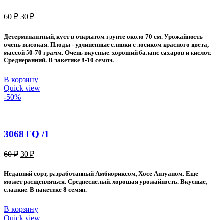
Первоначальная
Текущая
60
₽
30
₽
цена
цена:
составляла
30 ₽.
Детерминантный, куст в открытом грунте около 70 см. Урожайность
60 ₽.
очень высокая. Плоды - удлиненные сливки с носиком красного цвета,
массой 50-70 грамм. Очень вкусные, хороший баланс сахаров и кислот.
Среднеранний. В пакетике 8-10 семян.
В корзину
Quick view
-50%
3068 FQ /1
Первоначальная
Текущая
60
₽
30
₽
цена
цена:
составляла
30 ₽.
Недавний сорт, разработанный Амбиориксом, Хосе Антуаном. Еще
60 ₽.
может расщепляться. Среднеспелый, хорошая урожайность. Вкусные,
сладкие. В пакетике 8 семян.
В корзину
Quick view