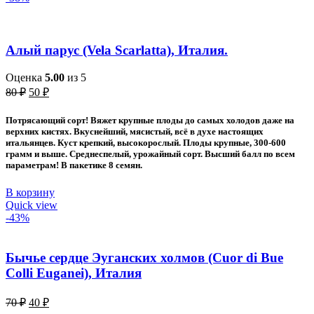
Алый парус (Vela Scarlatta), Италия.
Оценка
5.00
из 5
Первоначальная
Текущая
80
₽
50
₽
цена
цена:
составляла
50 ₽.
Потрясающий сорт! Вяжет крупные плоды до самых холодов даже на
80 ₽.
верхних кистях. Вкуснейший, мясистый, всё в духе настоящих
итальянцев. Куст крепкий, высокорослый. Плоды крупные, 300-600
грамм и выше. Среднеспелый, урожайный сорт. Высший балл по всем
параметрам! В пакетике 8 семян.
В корзину
Quick view
-43%
Бычье сердце Эуганских холмов (Cuor di Bue
Colli Euganei), Италия
Первоначальная
Текущая
70
₽
40
₽
цена
цена: