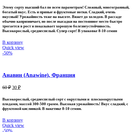
составляла
30 ₽.
Этому
сорту высший бал по всем параметрам! Сложный, многогранный,
60 ₽.
богатый вкус. Есть и пряные и фруктовые нотки. Сладкий, очень
вкусный! Урожайность тоже на высоте. Вяжет до холодов. В рассаде
обычно капризничает, но после высадки на постоянное место быстро
трогается в рост и показывает хорошую болезнеустойчивость.
Высокорослый, среднеспелый. Супер сорт! В упаковке 8-10 семян
В корзину
Quick view
-50%
Анавин (Anawine), Франция
Первоначальная
Текущая
60
₽
30
₽
цена
цена:
составляла
30 ₽.
Высокорослый, среднеспелый сорт с округлыми и плоскоокруглыми
60 ₽.
плодами, массой 300-500 грамм. Высокая урожайность! Вкус сладкий, с
фруктовой кислинкой. В пакетике 8-10 семян.
В корзину
Quick view
-50%