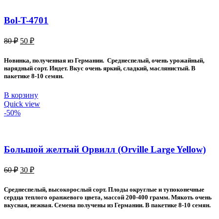
Bol-T-4701
Первоначальная
Текущая
80
₽
50
₽
цена
цена:
составляла
50 ₽.
Новинка, полученная из Германии. Среднеспелый, очень урожайный,
80 ₽.
нарядный сорт. Индет. Вкус очень яркий, сладкий, маслянистый. В
пакетике 8-10 семян.
В корзину
Quick view
-50%
Большой желтый Орвилл (Orville Large Yellow)
Первоначальная
Текущая
60
₽
30
₽
цена
цена:
составляла
30 ₽.
Среднеспелый, высокорослый сорт. Плоды округлые и тупоконечные
60 ₽.
сердца теплого оранжевого цвета, массой 200-400 грамм. Мякоть очень
вкусная, нежная. Семена получены из Германии. В пакетике 8-10 семян.