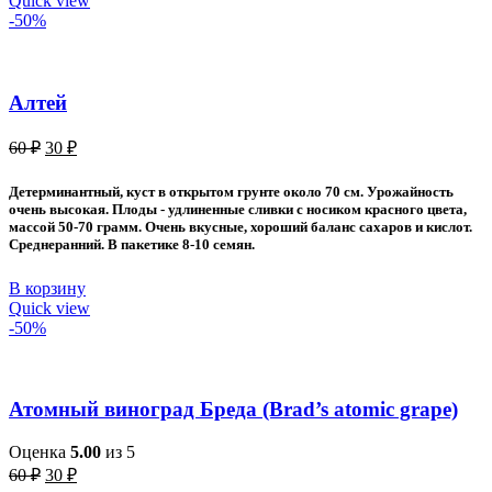
Quick view
-50%
Алтей
Первоначальная
Текущая
60
₽
30
₽
цена
цена:
составляла
30 ₽.
Детерминантный, куст в открытом грунте около 70 см. Урожайность
60 ₽.
очень высокая. Плоды - удлиненные сливки с носиком красного цвета,
массой 50-70 грамм. Очень вкусные, хороший баланс сахаров и кислот.
Среднеранний. В пакетике 8-10 семян.
В корзину
Quick view
-50%
Атомный виноград Бреда (Brad’s atomic grape)
Оценка
5.00
из 5
Первоначальная
Текущая
60
₽
30
₽
цена
цена: