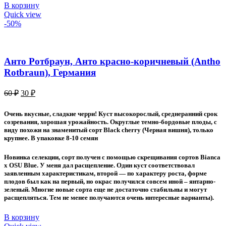
В корзину
Quick view
-50%
Анто Ротбраун, Анто красно-коричневый (Antho
Rotbraun), Германия
Первоначальная
Текущая
60
₽
30
₽
цена
цена:
составляла
30 ₽.
Очень вкусные, сладкие черри! Куст высокорослый, среднеранний срок
60 ₽.
созревания, хорошая урожайность. Округлые темно-бордовые плоды, с
виду похожи на знаменитый сорт Black cherry (Черная вишня), только
крупнее. В упаковке 8-10 семян
Новинка селекции, сорт получен с помощью скрещивания сортов Bianca
x OSU Blue. У меня дал расщепление. Один куст соответствовал
заявленным характеристикам, второй — по характеру роста, форме
плодов был как на первый, но окрас получился совсем иной – янтарно-
зеленый. Многие новые сорта еще не достаточно стабильны и могут
расщепляться. Тем не менее получаются очень интересные варианты).
В корзину