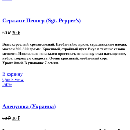
Сержант Пеппер (Sgt. Pepper’s)
Первоначальная
Текущая
60
₽
30
₽
цена
цена:
составляла
30 ₽.
Высокорослый, среднеспелый. Необычайно яркие, сердцевидные плоды,
60 ₽.
массой 200-300 грамм. Красивый, стройный куст. Вкус в течение сезона
менялся. Изначально показался простоват, но к концу стал насыщеннее,
набрал хорошую сладость. Очень красивый, необычный сорт.
Урожайный. В упаковке 7 семян.
В корзину
Quick view
-50%
Аленушка (Украина)
Первоначальная
Текущая
60
₽
30
₽
цена
цена:
составляла
30 ₽.