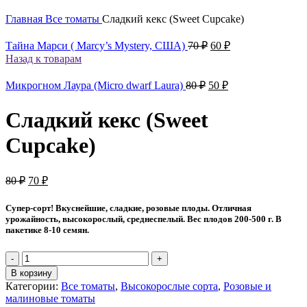
Главная
Все томаты
Сладкий кекс (Sweet Cupcake)
Первоначальная
Текущая
Тайна Марси ( Marcy’s Mystery, США)
70
₽
60
₽
цена
цена:
Назад к товарам
составляла
60 ₽.
70 ₽.
Первоначальная
Текущая
Микрогном Лаура (Micro dwarf Laura)
80
₽
50
₽
цена
цена:
составляла
50 ₽.
Сладкий кекс (Sweet
80 ₽.
Cupcake)
Первоначальная
Текущая
80
₽
70
₽
цена
цена:
составляла
70 ₽.
Супер-сорт! Вкуснейшие, сладкие, розовые плоды. Отличная
80 ₽.
урожайность, высокорослый, среднеспелый. Вес плодов 200-500 г. В
пакетике 8-10 семян.
Количество
товара
В корзину
Сладкий
Категории:
Все томаты
,
Высокорослые сорта
,
Розовые и
кекс
малиновые томаты
(Sweet