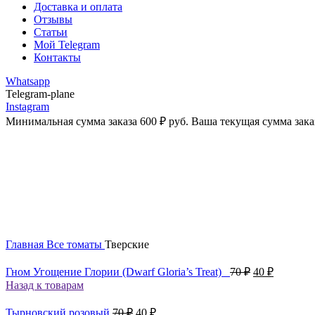
Доставка и оплата
Отзывы
Статьи
Мой Telegram
Контакты
Whatsapp
Telegram-plane
Instagram
Минимальная сумма заказа
600
₽
руб. Ваша текущая сумма зака
Распродано
Увеличить
Главная
Все томаты
Тверские
Первоначаль
Текущая
Гном Угощение Глории (Dwarf Gloria’s Treat)
70
₽
40
₽
цена
цена:
Назад к товарам
составляла
40 ₽.
70 ₽.
Первоначальная
Текущая
Тырновский розовый
70
₽
40
₽