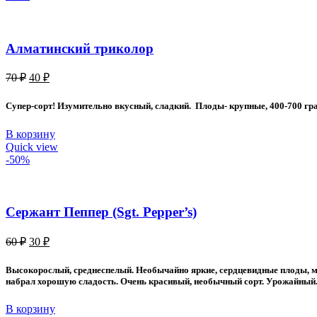
Алматинский триколор
Первоначальная
Текущая
70
₽
40
₽
цена
цена:
составляла
40 ₽.
Супер-сорт! Изумительно вкусный, сладкий. Плоды- крупные, 400-700 грам
70 ₽.
В корзину
Quick view
-50%
Сержант Пеппер (Sgt. Pepper’s)
Первоначальная
Текущая
60
₽
30
₽
цена
цена:
составляла
30 ₽.
Высокорослый, среднеспелый. Необычайно яркие, сердцевидные плоды, мас
60 ₽.
набрал хорошую сладость. Очень красивый, необычный сорт. Урожайный. 
В корзину