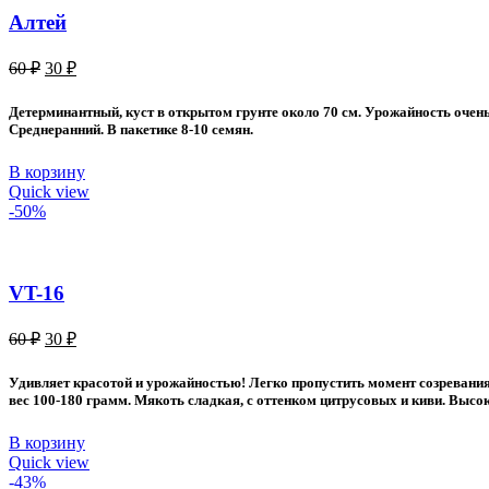
Алтей
Первоначальная
Текущая
60
₽
30
₽
цена
цена:
составляла
30 ₽.
Детерминантный, куст в открытом грунте около 70 см. Урожайность очень
60 ₽.
Среднеранний. В пакетике 8-10 семян.
В корзину
Quick view
-50%
VT-16
Первоначальная
Текущая
60
₽
30
₽
цена
цена:
составляла
30 ₽.
Удивляет красотой и урожайностью! Легко пропустить момент созревания.
60 ₽.
вес 100-180 грамм. Мякоть сладкая, с оттенком цитрусовых и киви. Высок
В корзину
Quick view
-43%