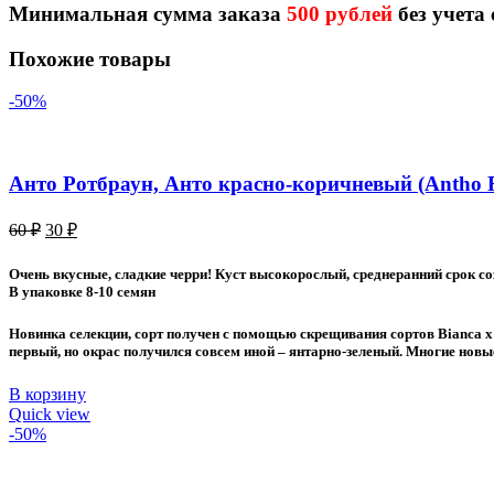
Минимальная сумма заказа
500 рублей
без учета
Похожие товары
-50%
Анто Ротбраун, Анто красно-коричневый (Antho 
Первоначальная
Текущая
60
₽
30
₽
цена
цена:
составляла
30 ₽.
Очень вкусные, сладкие черри! Куст высокорослый, среднеранний срок со
60 ₽.
В упаковке 8-10 семян
Новинка селекции, сорт получен с помощью скрещивания сортов Bianca x
первый, но окрас получился совсем иной – янтарно-зеленый. Многие новы
В корзину
Quick view
-50%