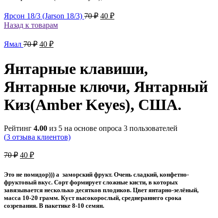
Первоначальная
Текущая
Ярсон 18/3 (Jarson 18/3)
70
₽
40
₽
цена
цена:
Назад к товарам
составляла
40 ₽.
70 ₽.
Первоначальная
Текущая
Ямал
70
₽
40
₽
цена
цена:
составляла
40 ₽.
Янтарные клавиши,
70 ₽.
Янтарные ключи, Янтарный
Киз(Amber Keyes), США.
Рейтинг
4.00
из 5 на основе опроса
3
пользователей
(
3
отзыва клиентов)
Первоначальная
Текущая
70
₽
40
₽
цена
цена:
составляла
40 ₽.
Это не помидор))) а заморский фрукт. Очень сладкий, конфетно-
70 ₽.
фруктовый вкус. Сорт формирует сложные кисти, в которых
завязывается несколько десятков плодиков. Цвет янтарно-зелёный,
масса 10-20 грамм. Куст высокорослый, среднераннего срока
созревания. В пакетике 8-10 семян.