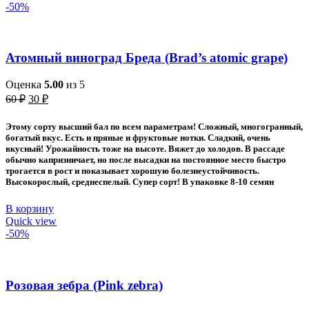
-50%
Атомный виноград Бреда (Brad’s atomic grape)
Оценка
5.00
из 5
Первоначальная
Текущая
60
₽
30
₽
цена
цена:
составляла
30 ₽.
Этому
сорту высший бал по всем параметрам! Сложный, многогранный,
60 ₽.
богатый вкус. Есть и пряные и фруктовые нотки. Сладкий, очень
вкусный! Урожайность тоже на высоте. Вяжет до холодов. В рассаде
обычно капризничает, но после высадки на постоянное место быстро
трогается в рост и показывает хорошую болезнеустойчивость.
Высокорослый, среднеспелый. Супер сорт! В упаковке 8-10 семян
В корзину
Quick view
-50%
Розовая зебра (Pink zebra)