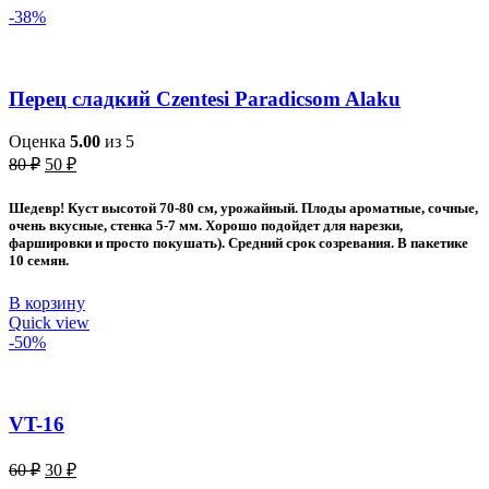
-38%
Перец сладкий Czentesi Paradicsom Alaku
Оценка
5.00
из 5
Первоначальная
Текущая
80
₽
50
₽
цена
цена:
составляла
50 ₽.
Шедевр! Куст высотой 70-80 см, урожайный. Плоды ароматные, сочные,
80 ₽.
очень вкусные, стенка 5-7 мм. Хорошо подойдет для нарезки,
фаршировки и просто покушать). Средний срок созревания. В пакетике
10 семян.
В корзину
Quick view
-50%
VT-16
Первоначальная
Текущая
60
₽
30
₽
цена
цена: