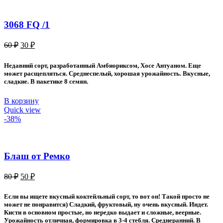
3068 FQ /1
Первоначальная
Текущая
60
₽
30
₽
цена
цена:
составляла
30 ₽.
Недавний сорт, разработанный Амбиориксом, Хосе Антуаном. Еще
60 ₽.
может расщепляться. Среднеспелый, хорошая урожайность. Вкусные,
сладкие. В пакетике 8 семян.
В корзину
Quick view
-38%
Блаш от Ремко
Первоначальная
Текущая
80
₽
50
₽
цена
цена:
составляла
50 ₽.
Если вы ищете вкусный коктейльный сорт, то вот он! Такой просто не
80 ₽.
может не понравится) Сладкий, фруктовый, ну очень вкусный. Индет.
Кисти в основном простые, но нередко выдает и сложные, веерные.
Урожайность отличная, формировка в 3-4 стебля. Среднеранний. В