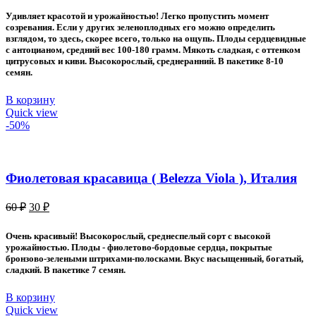
составляла
30 ₽.
Удивляет красотой и урожайностью! Легко пропустить момент
60 ₽.
созревания. Если у других зеленоплодных его можно определить
взглядом, то здесь, скорее всего, только на ощупь. Плоды сердцевидные
с антоцианом, средний вес 100-180 грамм. Мякоть сладкая, с оттенком
цитрусовых и киви. Высокорослый, среднеранний. В пакетике 8-10
семян.
В корзину
Quick view
-50%
Фиолетовая красавица ( Belezza Viola ), Италия
Первоначальная
Текущая
60
₽
30
₽
цена
цена:
составляла
30 ₽.
Очень красивый! Высокорослый, среднеспелый сорт с высокой
60 ₽.
урожайностью. Плоды - фиолетово-бордовые сердца, покрытые
бронзово-зелеными штрихами-полосками. Вкус насыщенный, богатый,
сладкий. В пакетике 7 семян.
В корзину
Quick view