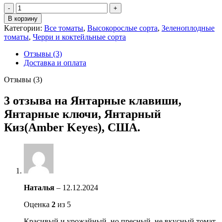
Количество
товара
В корзину
Янтарные
Категории:
Все томаты
,
Высокорослые сорта
,
Зеленоплодные
клавиши,
томаты
,
Черри и коктейльные сорта
Янтарные
ключи,
Отзывы (3)
Янтарный
Доставка и оплата
Киз(Amber
Keyes),
Отзывы (3)
США.
3 отзыва на
Янтарные клавиши,
Янтарные ключи, Янтарный
Киз(Amber Keyes), США.
Наталья
–
12.12.2024
Оценка
2
из 5
Красивый и урожайный, но пресный, не вкусный томат.