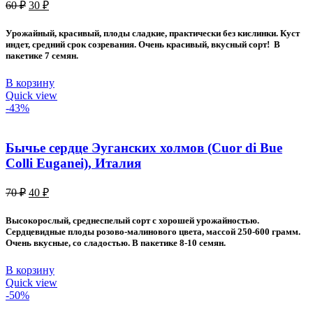
Первоначальная
Текущая
60
₽
30
₽
цена
цена:
составляла
30 ₽.
Урожайный, красивый, плоды сладкие, практически без кислинки. Куст
60 ₽.
индет, средний срок созревания. Очень красивый, вкусный сорт! В
пакетике 7 семян.
В корзину
Quick view
-43%
Бычье сердце Эуганских холмов (Cuor di Bue
Colli Euganei), Италия
Первоначальная
Текущая
70
₽
40
₽
цена
цена:
составляла
40 ₽.
Высокорослый, среднеспелый сорт с хорошей урожайностью.
70 ₽.
Сердцевидные плоды розово-малинового цвета, массой 250-600 грамм.
Очень вкусные, со сладостью. В пакетике 8-10 семян.
В корзину
Quick view
-50%