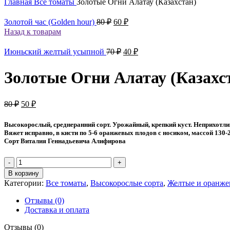
Главная
Все томаты
Золотые Огни Алатау (Казахстан)
Первоначальная
Текущая
Золотой час (Golden hour)
80
₽
60
₽
цена
цена:
Назад к товарам
составляла
60 ₽.
80 ₽.
Первоначальная
Текущая
Июньский желтый усыпной
70
₽
40
₽
цена
цена:
составляла
40 ₽.
Золотые Огни Алатау (Казахс
70 ₽.
Первоначальная
Текущая
80
₽
50
₽
цена
цена:
составляла
50 ₽.
Высокорослый, среднеранний сорт. Урожайный, крепкий куст. Неприхотлив
80 ₽.
Вяжет исправно, в кисти по 5-6 оранжевых плодов с носиком, массой 130
Сорт Виталия Геннадьевича Алифирова
Количество
товара
В корзину
Золотые
Категории:
Все томаты
,
Высокорослые сорта
,
Желтые и оранже
Огни
Алатау
Отзывы (0)
(Казахстан)
Доставка и оплата
Отзывы (0)