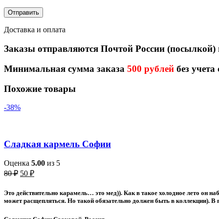
Доставка и оплата
Заказы отправляются Почтой России (посылкой)
Минимальная сумма заказа
500 рублей
без учета
Похожие товары
-38%
Сладкая кармель Софии
Оценка
5.00
из 5
Первоначальная
Текущая
80
₽
50
₽
цена
цена:
составляла
50 ₽.
Это действительно карамель… это мед)). Как в такое холодное лето он на
80 ₽.
может расщепляться. Но такой обязательно должен быть в коллекции). В 