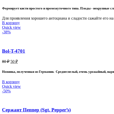
цена
цена:
составляла
40 ₽.
Формирует кисти простого и промежуточного типа. Плоды - некрупные сли
70 ₽.
Для проявления хорошего антоциана и сладости сажайте его на
В корзину
Quick view
-38%
Bol-T-4701
Первоначальная
Текущая
80
₽
50
₽
цена
цена:
составляла
50 ₽.
Новинка, полученная из Германии. Среднеспелый, очень урожайный, нарядн
80 ₽.
В корзину
Quick view
-50%
Сержант Пеппер (Sgt. Pepper’s)