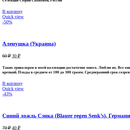
Селекция Софии Сааковой, Россия
В корзину
Quick view
-50%
Аленушка (Украина)
Первоначальная
Текущая
60
₽
30
₽
цена
цена:
составляла
30 ₽.
Таких триколоров в моей коллекции достаточно много. Люблю их. Все он
60 ₽.
крепкий. Плоды в среднем от 100 до 300 грамм. Среднеранний срок созрева
В корзину
Quick view
-43%
Синий дождь Сэнка (Blauer regen Senk’s), Германи
Первоначальная
Текущая
70
₽
40
₽