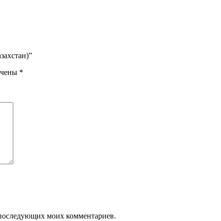
захстан)”
ечены
*
ля последующих моих комментариев.