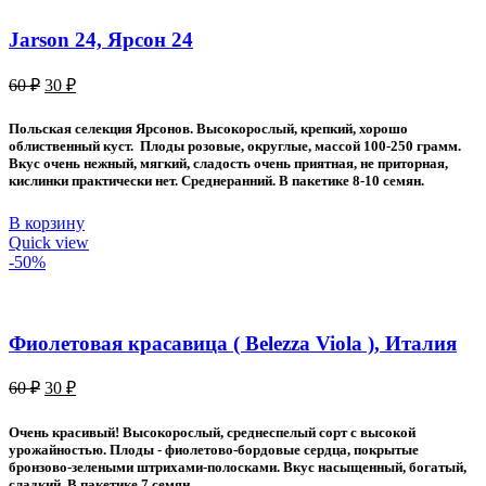
Jarson 24, Ярсон 24
Первоначальная
Текущая
60
₽
30
₽
цена
цена:
составляла
30 ₽.
Польская селекция Ярсонов. Высокорослый, крепкий, хорошо
60 ₽.
облиственный куст. Плоды розовые, округлые, массой 100-250 грамм.
Вкус очень нежный, мягкий, сладость очень приятная, не приторная,
кислинки практически нет. Среднеранний. В пакетике 8-10 семян.
В корзину
Quick view
-50%
Фиолетовая красавица ( Belezza Viola ), Италия
Первоначальная
Текущая
60
₽
30
₽
цена
цена:
составляла
30 ₽.
Очень красивый! Высокорослый, среднеспелый сорт с высокой
60 ₽.
урожайностью. Плоды - фиолетово-бордовые сердца, покрытые
бронзово-зелеными штрихами-полосками. Вкус насыщенный, богатый,
сладкий. В пакетике 7 семян.