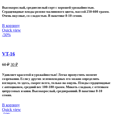
цена
цена:
составляла
40 ₽.
Высокорослый, среднеспелый сорт с хорошей урожайностью.
70 ₽.
Сердцевидные плоды розово-малинового цвета, массой 250-600 грамм.
Очень вкусные, со сладостью. В пакетике 8-10 семян.
В корзину
Quick view
-50%
VT-16
Первоначальная
Текущая
60
₽
30
₽
цена
цена:
составляла
30 ₽.
Удивляет красотой и урожайностью! Легко пропустить момент
60 ₽.
созревания. Если у других зеленоплодных его можно определить
взглядом, то здесь, скорее всего, только на ощупь. Плоды сердцевидные
с антоцианом, средний вес 100-180 грамм. Мякоть сладкая, с оттенком
цитрусовых и киви. Высокорослый, среднеранний. В пакетике 8-10
семян.
В корзину
Quick view