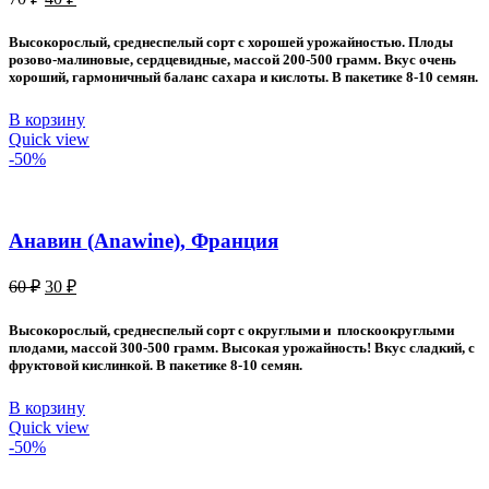
цена
цена:
составляла
40 ₽.
Высокорослый, среднеспелый сорт с хорошей урожайностью. Плоды
70 ₽.
розово-малиновые, сердцевидные, массой 200-500 грамм. Вкус очень
хороший, гармоничный баланс сахара и кислоты. В пакетике 8-10 семян.
В корзину
Quick view
-50%
Анавин (Anawine), Франция
Первоначальная
Текущая
60
₽
30
₽
цена
цена:
составляла
30 ₽.
Высокорослый, среднеспелый сорт с округлыми и плоскоокруглыми
60 ₽.
плодами, массой 300-500 грамм. Высокая урожайность! Вкус сладкий, с
фруктовой кислинкой. В пакетике 8-10 семян.
В корзину
Quick view
-50%