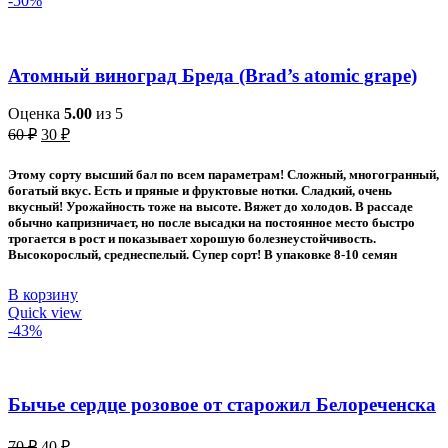
-50%
Атомный виноград Бреда (Brad’s atomic grape)
Оценка
5.00
из 5
Первоначальная
Текущая
60
₽
30
₽
цена
цена:
составляла
30 ₽.
Этому
сорту высший бал по всем параметрам! Сложный, многогранный,
60 ₽.
богатый вкус. Есть и пряные и фруктовые нотки. Сладкий, очень
вкусный! Урожайность тоже на высоте. Вяжет до холодов. В рассаде
обычно капризничает, но после высадки на постоянное место быстро
трогается в рост и показывает хорошую болезнеустойчивость.
Высокорослый, среднеспелый. Супер сорт! В упаковке 8-10 семян
В корзину
Quick view
-43%
Бычье сердце розовое от старожил Белореченска
Первоначальная
Текущая
70
₽
40
₽