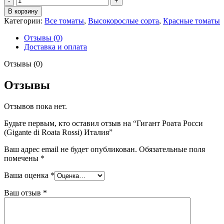
товара
В корзину
Гигант
Категории:
Все томаты
,
Высокорослые сорта
,
Красные томаты
Роата
Росси
Отзывы (0)
(Gigante
Доставка и оплата
di
Roata
Отзывы (0)
Rossi)
Италия
Отзывы
Отзывов пока нет.
Будьте первым, кто оставил отзыв на “Гигант Роата Росси
(Gigante di Roata Rossi) Италия”
Ваш адрес email не будет опубликован.
Обязательные поля
помечены
*
Ваша оценка
*
Ваш отзыв
*