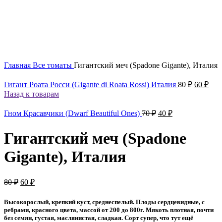
Увеличить
Главная
Все томаты
Гигантский меч (Spadone Gigante), Италия
Первона
Тек
Гигант Роата Росси (Gigante di Roata Rossi) Италия
80
₽
60
₽
цена
цен
Назад к товарам
составл
60 ₽
80 ₽.
Первоначальная
Текущая
Гном Красавчики (Dwarf Beautiful Ones)
70
₽
40
₽
цена
цена:
составляла
40 ₽.
Гигантский меч (Spadone
70 ₽.
Gigante), Италия
Первоначальная
Текущая
80
₽
60
₽
цена
цена:
составляла
60 ₽.
Высокорослый, крепкий куст, среднеспелый. Плоды сердцевидные, с
80 ₽.
ребрами, красного цвета, массой от 200 до 800г. Мякоть плотная, почти
без семян, густая, маслянистая, сладкая. Сорт супер, что тут ещё