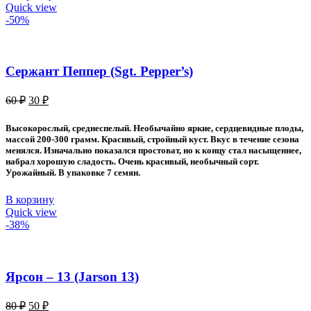
Quick view
-50%
Сержант Пеппер (Sgt. Pepper’s)
Первоначальная
Текущая
60
₽
30
₽
цена
цена:
составляла
30 ₽.
Высокорослый, среднеспелый. Необычайно яркие, сердцевидные плоды,
60 ₽.
массой 200-300 грамм. Красивый, стройный куст. Вкус в течение сезона
менялся. Изначально показался простоват, но к концу стал насыщеннее,
набрал хорошую сладость. Очень красивый, необычный сорт.
Урожайный. В упаковке 7 семян.
В корзину
Quick view
-38%
Ярсон – 13 (Jarson 13)
Первоначальная
Текущая
80
₽
50
₽