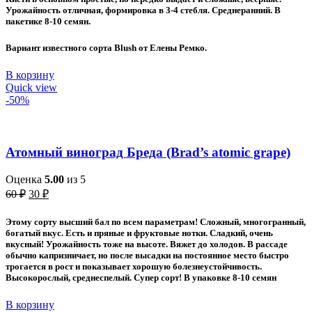
Урожайность отличная, формировка в 3-4 стебля. Среднеранний. В
пакетике 8-10 семян.
Вариант известного сорта Blush от Елены Ремко.
В корзину
Quick view
-50%
Атомный виноград Бреда (Brad’s atomic grape)
Оценка
5.00
из 5
Первоначальная
Текущая
60
₽
30
₽
цена
цена:
составляла
30 ₽.
Этому
сорту высший бал по всем параметрам! Сложный, многогранный,
60 ₽.
богатый вкус. Есть и пряные и фруктовые нотки. Сладкий, очень
вкусный! Урожайность тоже на высоте. Вяжет до холодов. В рассаде
обычно капризничает, но после высадки на постоянное место быстро
трогается в рост и показывает хорошую болезнеустойчивость.
Высокорослый, среднеспелый. Супер сорт! В упаковке 8-10 семян
В корзину