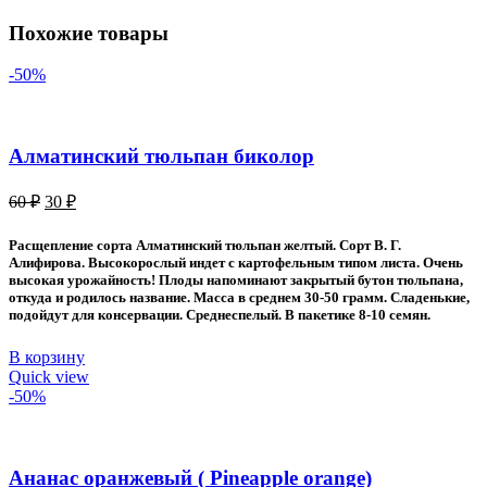
Похожие товары
-50%
Алматинский тюльпан биколор
Первоначальная
Текущая
60
₽
30
₽
цена
цена:
составляла
30 ₽.
Расщепление сорта Алматинский тюльпан желтый. Сорт В. Г.
60 ₽.
Алифирова. Высокорослый индет с картофельным типом листа. Очень
высокая урожайность! Плоды напоминают закрытый бутон тюльпана,
откуда и родилось название. Масса в среднем 30-50 грамм. Сладенькие,
подойдут для консервации. Среднеспелый. В пакетике 8-10 семян.
В корзину
Quick view
-50%
Ананас оранжевый ( Pineapple orange)