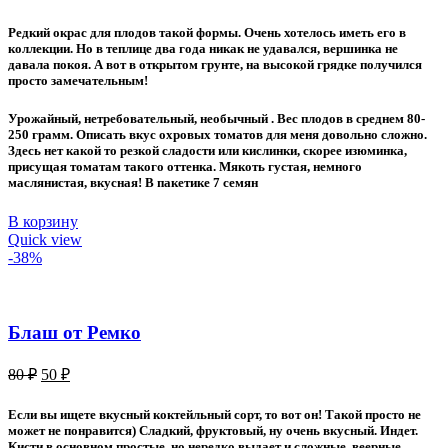
цена
цена:
составляла
50 ₽.
Редкий окрас для плодов такой формы. Очень хотелось иметь его в
80 ₽.
коллекции. Но в теплице два года никак не удавался, вершинка не
давала покоя. А вот в открытом грунте, на высокой грядке получился
просто замечательным!
Урожайный, нетребовательный, необычный . Вес плодов в среднем 80-
250 грамм. Описать вкус охровых томатов для меня довольно сложно.
Здесь нет какой то резкой сладости или кислинки, скорее изюминка,
присущая томатам такого оттенка. Мякоть густая, немного
маслянистая, вкусная! В пакетике 7 семян
В корзину
Quick view
-38%
Блаш от Ремко
Первоначальная
Текущая
80
₽
50
₽
цена
цена:
составляла
50 ₽.
Если вы ищете вкусный коктейльный сорт, то вот он! Такой просто не
80 ₽.
может не понравится) Сладкий, фруктовый, ну очень вкусный. Индет.
Кисти в основном простые, но нередко выдает и сложные, веерные.