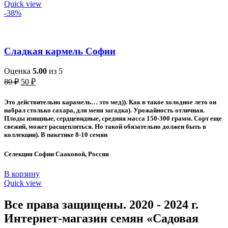
Quick view
-38%
Сладкая кармель Софии
Оценка
5.00
из 5
Первоначальная
Текущая
80
₽
50
₽
цена
цена:
составляла
50 ₽.
Это действительно карамель… это мед)). Как в такое холодное лето он
80 ₽.
набрал столько сахара, для меня загадка). Урожайность отличная.
Плоды изящные, сердцевидные, средняя масса 150-300 грамм. Сорт еще
свежий, может расщепляться. Но такой обязательно должен быть в
коллекции). В пакетике 8-10 семян
Селекция Софии Сааковой, Россия
В корзину
Quick view
Все права защищены. 2020 - 2024 г.
Интернет-магазин семян «Садовая