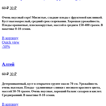
Первоначальная
Текущая
60
₽
30
₽
цена
цена:
составляла
30 ₽.
Очень вкусный сорт! Мясистые, сладкие плоды с фруктовой кислинкой.
60 ₽.
Куст высокорослый, средний срок созревания. Хорошая урожайность.
Плоды оранжевые, плоскоокруглые, массой в среднем 150-400 грамм. В
пакетике 8-10 семян.
В корзину
Quick view
-50%
Алтей
Первоначальная
Текущая
60
₽
30
₽
цена
цена:
составляла
30 ₽.
Детерминантный, куст в открытом грунте около 70 см. Урожайность
60 ₽.
очень высокая. Плоды - удлиненные сливки с носиком красного цвета,
массой 50-70 грамм. Очень вкусные, хороший баланс сахаров и кислот.
Среднеранний. В пакетике 8-10 семян.
В корзину