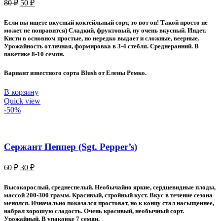
Первоначальная
Текущая
80
₽
50
₽
цена
цена:
составляла
50 ₽.
Если вы ищете вкусный коктейльный сорт, то вот он! Такой просто не
80 ₽.
может не понравится) Сладкий, фруктовый, ну очень вкусный. Индет.
Кисти в основном простые, но нередко выдает и сложные, веерные.
Урожайность отличная, формировка в 3-4 стебля. Среднеранний. В
пакетике 8-10 семян.
Вариант известного сорта Blush от Елены Ремко.
В корзину
Quick view
-50%
Сержант Пеппер (Sgt. Pepper’s)
Первоначальная
Текущая
60
₽
30
₽
цена
цена:
составляла
30 ₽.
Высокорослый, среднеспелый. Необычайно яркие, сердцевидные плоды,
60 ₽.
массой 200-300 грамм. Красивый, стройный куст. Вкус в течение сезона
менялся. Изначально показался простоват, но к концу стал насыщеннее,
набрал хорошую сладость. Очень красивый, необычный сорт.
Урожайный. В упаковке 7 семян.