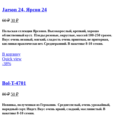
Jarson 24, Ярсон 24
Первоначальная
Текущая
60
₽
30
₽
цена
цена:
составляла
30 ₽.
Польская селекция Ярсонов. Высокорослый, крепкий, хорошо
60 ₽.
облиственный куст. Плоды розовые, округлые, массой 100-250 грамм.
Вкус очень нежный, мягкий, сладость очень приятная, не приторная,
кислинки практически нет. Среднеранний. В пакетике 8-10 семян.
В корзину
Quick view
-38%
Bol-T-4701
Первоначальная
Текущая
80
₽
50
₽
цена
цена:
составляла
50 ₽.
Новинка, полученная из Германии. Среднеспелый, очень урожайный,
80 ₽.
нарядный сорт. Индет. Вкус очень яркий, сладкий, маслянистый. В
пакетике 8-10 семян.