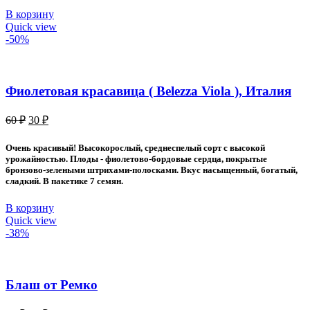
В корзину
Quick view
-50%
Фиолетовая красавица ( Belezza Viola ), Италия
Первоначальная
Текущая
60
₽
30
₽
цена
цена:
составляла
30 ₽.
Очень красивый! Высокорослый, среднеспелый сорт с высокой
60 ₽.
урожайностью. Плоды - фиолетово-бордовые сердца, покрытые
бронзово-зелеными штрихами-полосками. Вкус насыщенный, богатый,
сладкий. В пакетике 7 семян.
В корзину
Quick view
-38%
Блаш от Ремко