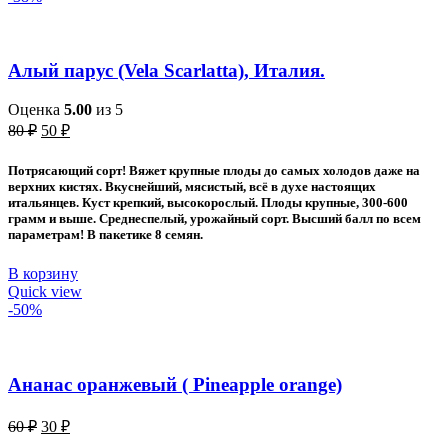
Алый парус (Vela Scarlatta), Италия.
Оценка
5.00
из 5
Первоначальная
Текущая
80
₽
50
₽
цена
цена:
составляла
50 ₽.
Потрясающий сорт! Вяжет крупные плоды до самых холодов даже на
80 ₽.
верхних кистях. Вкуснейший, мясистый, всё в духе настоящих
итальянцев. Куст крепкий, высокорослый. Плоды крупные, 300-600
грамм и выше. Среднеспелый, урожайный сорт. Высший балл по всем
параметрам! В пакетике 8 семян.
В корзину
Quick view
-50%
Ананас оранжевый ( Pineapple orange)
Первоначальная
Текущая
60
₽
30
₽
цена
цена: