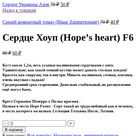
Первоначальная
Текущая
Сердце Украины Азов
70
₽
50
₽
цена
цена:
Назад к товарам
составляла
50 ₽.
70 ₽.
Первоначал
Текуща
Синий комнатный томат (Blaue Zimmertomate)
70
₽
40
₽
цена
цена:
составляла
40 ₽.
Сердце Хоуп (Hope’s heart) F6
70 ₽.
Первоначальная
Текущая
80
₽
60
₽
цена
цена:
составляла
60 ₽.
Куст около 1,2м, весь усыпан малиновыми сердечками с анто.
80 ₽.
Удивительно, как такой тонкий кустик может давать столько плодов!
Красота как снаружи, так и внутри. Мякоть малиновая, сочная, плотная,
очень вкусная сладкая!
Среднеранний срок созревания. Довольно стабильный, но расщепления
ещё могут быть.
Крест Сержанта Пеперра х Палка красная .
Назван в честь Hope Foster . Сорт такой же трудолюбивый как и человек,
в честь которого он назван. Селекция Татьяны Нагле, Латвия.
Количество
товара
В корзину
Сердце
Категории:
Все томаты
,
Низкорослые, детерминантные
,