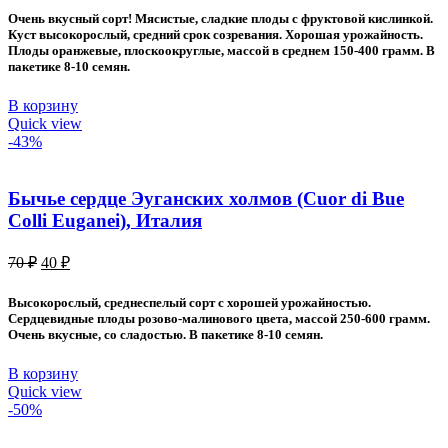
составляла
30 ₽.
Очень вкусный сорт! Мясистые, сладкие плоды с фруктовой кислинкой.
60 ₽.
Куст высокорослый, средний срок созревания. Хорошая урожайность.
Плоды оранжевые, плоскоокруглые, массой в среднем 150-400 грамм. В
пакетике 8-10 семян.
В корзину
Quick view
-43%
Бычье сердце Эуганских холмов (Cuor di Bue
Colli Euganei), Италия
Первоначальная
Текущая
70
₽
40
₽
цена
цена:
составляла
40 ₽.
Высокорослый, среднеспелый сорт с хорошей урожайностью.
70 ₽.
Сердцевидные плоды розово-малинового цвета, массой 250-600 грамм.
Очень вкусные, со сладостью. В пакетике 8-10 семян.
В корзину
Quick view
-50%