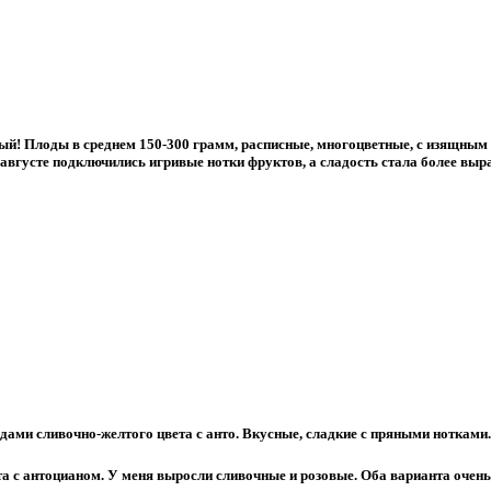
ый! Плоды в среднем 150-300 грамм, расписные, многоцветные, с изящным 
 августе подключились игривые нотки фруктов, а сладость стала более выр
ами сливочно-желтого цвета с анто. Вкусные, сладкие с пряными нотками. 
та с антоцианом. У меня выросли сливочные и розовые. Оба варианта очен