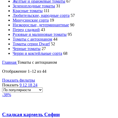
Желтые и оранжевые томаты
67
Зеленоплодные томаты
31
Красные томаты
111
Любительские, народные сорта
57
Минусинские сорта
19
Низкорослые, детерминантные
90
Перец сладкий
43
Розовые и малиновые томаты
95
Томаты с антоцианом
44
Томаты серии Dwarf
52
Черные томаты
27
Черри и коктейльные сорта
68
Главная
Томаты с антоцианом
Отображение 1–12 из 44
Показать фильтры
Показать
9
12
18
24
-38%
Сладкая кармель Софии