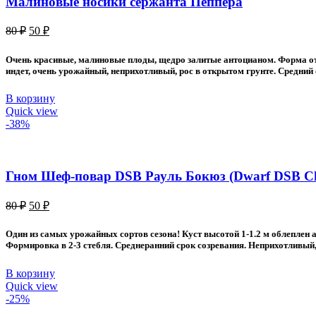
Малиновые носики сержанта Пеппера
Первоначальная
Текущая
80
₽
50
₽
цена
цена:
составляла
50 ₽.
Очень красивые, малиновые плоды, щедро залитые антоцианом. Форма от
80 ₽.
индет, очень урожайный, неприхотливый, рос в открытом грунте. Средний 
В корзину
Quick view
-38%
Гном Шеф-повар DSB Рауль Бокюз (Dwarf DSB Che
Первоначальная
Текущая
80
₽
50
₽
цена
цена:
составляла
50 ₽.
Один из самых урожайных сортов сезона! Куст высотой 1-1.2 м облеплен
80 ₽.
Формировка в 2-3 стебля. Среднеранний срок созревания. Неприхотливый,
В корзину
Quick view
-25%