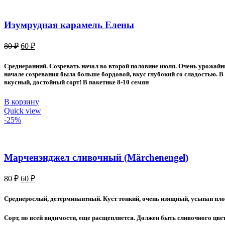
Изумрудная карамель Елены
Первоначальная
Текущая
80
₽
60
₽
цена
цена:
составляла
60 ₽.
Среднеранний. Созревать начал во второй половине июля. Очень урожайн
80 ₽.
начале созревания была больше бордовой, вкус глубокий со сладостью. В
вкусный, достойный сорт! В пакетике 8-10 семян
В корзину
Quick view
-25%
Марченэнджел сливочный (Märchenengel)
Первоначальная
Текущая
80
₽
60
₽
цена
цена:
составляла
60 ₽.
Среднерослый, детерминантный. Куст тонкий, очень изящный, усыпан плод
80 ₽.
Сорт, по всей видимости, еще расщепляется. Должен быть сливочного цве