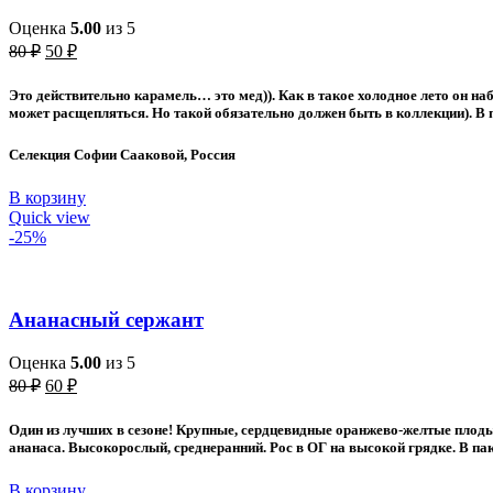
Оценка
5.00
из 5
Первоначальная
Текущая
80
₽
50
₽
цена
цена:
составляла
50 ₽.
Это действительно карамель… это мед)). Как в такое холодное лето он на
80 ₽.
может расщепляться. Но такой обязательно должен быть в коллекции). В 
Селекция Софии Сааковой, Россия
В корзину
Quick view
-25%
Ананасный сержант
Оценка
5.00
из 5
Первоначальная
Текущая
80
₽
60
₽
цена
цена:
составляла
60 ₽.
Один из лучших в сезоне! Крупные, сердцевидные оранжево-желтые плоды
80 ₽.
ананаса. Высокорослый, среднеранний. Рос в ОГ на высокой грядке. В пак
В корзину