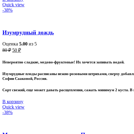
Quick view
-38%
Изумрудный дождь
Оценка
5.00
из 5
Первоначальная
Текущая
80
₽
50
₽
цена
цена:
составляла
50 ₽.
Невероятно сладкие, медово-фруктовые! Их хочется запивать водой.
80 ₽.
Изумрудные плоды расписаны нежно-розовыми штрихами, сверху добавляе
Софии Сааковой, Россия.
Сорт свежий, еще может давать расщепления, сажать минимум 2 куста. В 
В корзину
Quick view
-38%