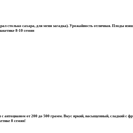
брал столько сахара, для меня загадка). Урожайность отличная. Плоды изя
пакетике 8-10 семян
 с антоцианом от 200 до 500 грамм. Вкус яркий, насыщенный, сладкий с ф
етике 8 семян!