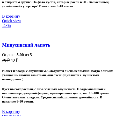
в открытом грунте. На фото кусты, которые росли в ОГ. Выносливый,
устойчивый супер сорт! В пакетике 8-10 семян.
В корзину
Quick view
-43%
Минусинский лапоть
Оценка
5.00
из 5
Первоначальная
Текущая
70
₽
40
₽
цена
цена:
составляла
40 ₽.
И лист и плоды с опушением. Смотрится очень необычно! Когда близких
70 ₽.
угощаешь такими томатами, они очень удивляются пушистым
помидоркам:)
Куст высокорослый, с сизо-зеленым опушением. Плоды овальной и
овально-сердцевидной формы, ярко-красного цвета, вес 80-180 грамм.
Очень вкусные, сладкие. Среднеспелый, хорошая урожайность. В
пакетике 8-10 семян.
В корзину