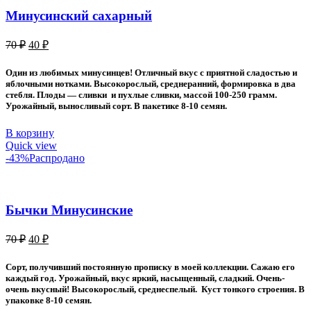
Минусинский сахарный
Первоначальная
Текущая
70
₽
40
₽
цена
цена:
составляла
40 ₽.
Один из любимых минусинцев! Отличный вкус с приятной сладостью и
70 ₽.
яблочными нотками. Высокорослый, среднеранний, формировка в два
стебля. Плоды — сливки и пухлые сливки, массой 100-250 грамм.
Урожайный, выносливый сорт. В пакетике 8-10 семян.
В корзину
Quick view
-43%
Распродано
Бычки Минусинские
Первоначальная
Текущая
70
₽
40
₽
цена
цена:
составляла
40 ₽.
Сорт, получивший постоянную прописку в моей коллекции. Сажаю его
70 ₽.
каждый год. Урожайный, вкус яркий, насыщенный, сладкий. Очень-
очень вкусный! Высокорослый, среднеспелый. Куст тонкого строения. В
упаковке 8-10 семян.