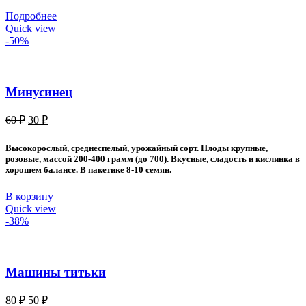
Подробнее
Quick view
-50%
Минусинец
Первоначальная
Текущая
60
₽
30
₽
цена
цена:
составляла
30 ₽.
Высокорослый, среднеспелый, урожайный сорт. Плоды крупные,
60 ₽.
розовые, массой 200-400 грамм (до 700). Вкусные, сладость и кислинка в
хорошем балансе. В пакетике 8-10 семян.
В корзину
Quick view
-38%
Машины титьки
Первоначальная
Текущая
80
₽
50
₽