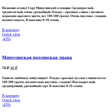
цена
цена:
составляла
50 ₽.
Название огонь)! Сорт Минусинской селекции. Среднерослый,
80 ₽.
среднеспелый, очень урожайный. Плоды – крупные сливы с носиком
морковно-красного цвета, вес 100-180 грамм. Очень вкусные, сладкие,
нежная мякоть. В пакетике 8-10 семян.
В корзину
Quick view
-43%
Минусинская подсинская лиана
Первоначальная
Текущая
70
₽
40
₽
цена
цена:
составляла
40 ₽.
Один из любимых минусинцев! Плоды- красные пухлые сливки весом
70 ₽.
100-300 грамм, изумительно вкусные, сладкие! Высокорослый,
среднеранний, урожайный сорт. В пакетике 8-10 семян.
В корзину
Quick view
-43%