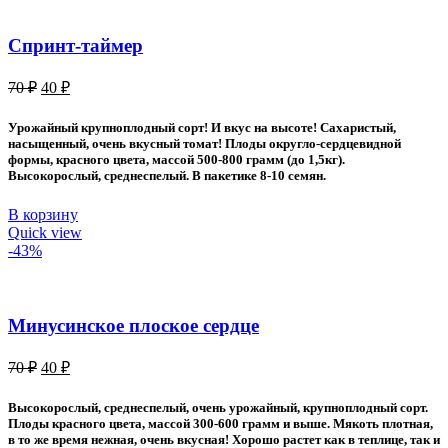
Спринт-таймер
Первоначальная
Текущая
70
₽
40
₽
цена
цена:
составляла
40 ₽.
Урожайный крупноплодный сорт! И вкус на высоте! Сахаристый,
70 ₽.
насыщенный, очень вкусный томат! Плоды округло-сердцевидной
формы, красного цвета, массой 500-800 грамм (до 1,5кг).
Высокорослый, среднеспелый. В пакетике 8-10 семян.
В корзину
Quick view
-43%
Минусинское плоское сердце
Первоначальная
Текущая
70
₽
40
₽
цена
цена:
составляла
40 ₽.
Высокорослый, среднеспелый, очень урожайный, крупноплодный сорт.
70 ₽.
Плоды красного цвета, массой 300-600 грамм и выше. Мякоть плотная,
в то же время нежная, очень вкусная! Хорошо растет как в теплице, так и