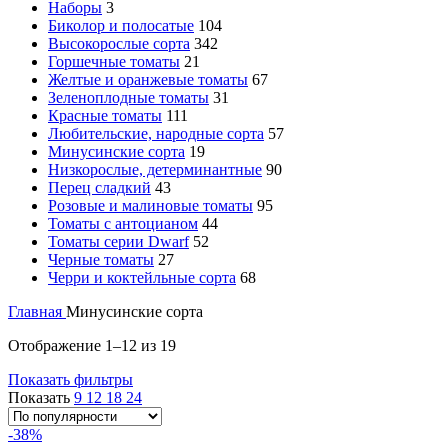
Наборы
3
Биколор и полосатые
104
Высокорослые сорта
342
Горшечные томаты
21
Желтые и оранжевые томаты
67
Зеленоплодные томаты
31
Красные томаты
111
Любительские, народные сорта
57
Минусинские сорта
19
Низкорослые, детерминантные
90
Перец сладкий
43
Розовые и малиновые томаты
95
Томаты с антоцианом
44
Томаты серии Dwarf
52
Черные томаты
27
Черри и коктейльные сорта
68
Главная
Минусинские сорта
Отображение 1–12 из 19
Показать фильтры
Показать
9
12
18
24
-38%