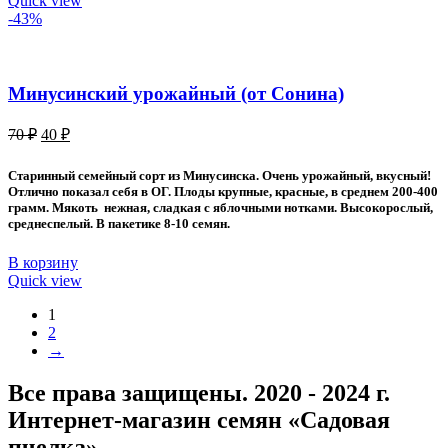
Quick view
-43%
Минусинский урожайный (от Сонина)
Первоначальная
Текущая
70
₽
40
₽
цена
цена:
составляла
40 ₽.
Старинный семейный сорт из Минусинска. Очень урожайный, вкусный!
70 ₽.
Отлично показал себя в ОГ. Плоды крупные, красные, в среднем 200-400
грамм. Мякоть нежная, сладкая с яблочными нотками. Высокорослый,
среднеспелый. В пакетике 8-10 семян.
В корзину
Quick view
1
2
→
Все права защищены. 2020 - 2024 г.
Интернет-магазин семян «Садовая
пчелка»