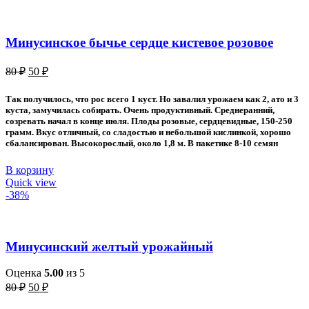
Минусинское бычье сердце кистевое розовое
Первоначальная
Текущая
80
₽
50
₽
цена
цена:
составляла
50 ₽.
Так получилось, что рос всего 1 куст. Но завалил урожаем как 2, ато и 3
80 ₽.
куста, замучилась собирать. Очень продуктивный. Среднеранний,
созревать начал в конце июля. Плоды розовые, сердцевидные, 150-250
грамм. Вкус отличный, со сладостью и небольшой кислинкой, хорошо
сбалансирован. Высокорослый, около 1,8 м. В пакетике 8-10 семян
В корзину
Quick view
-38%
Минусинский желтый урожайный
Оценка
5.00
из 5
Первоначальная
Текущая
80
₽
50
₽
цена
цена: