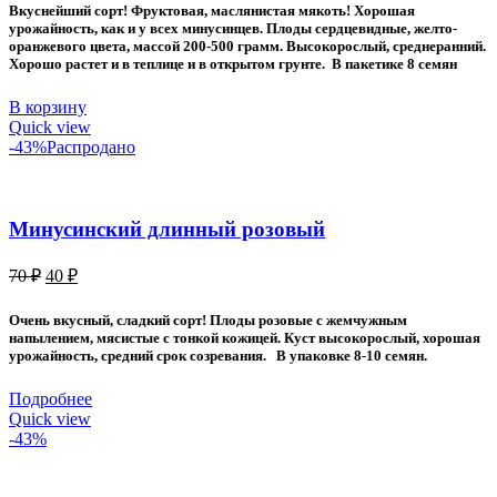
составляла
50 ₽.
Вкуснейший сорт! Фруктовая, маслянистая мякоть! Хорошая
80 ₽.
урожайность, как и у всех минусинцев. Плоды сердцевидные, желто-
оранжевого цвета, массой 200-500 грамм. Высокорослый, среднеранний.
Хорошо растет и в теплице и в открытом грунте. В пакетике 8 семян
В корзину
Quick view
-43%
Распродано
Минусинский длинный розовый
Первоначальная
Текущая
70
₽
40
₽
цена
цена:
составляла
40 ₽.
Очень вкусный, сладкий сорт! Плоды розовые с жемчужным
70 ₽.
напылением, мясистые с тонкой кожицей. Куст высокорослый, хорошая
урожайность, средний срок созревания. В упаковке 8-10 семян.
Подробнее
Quick view
-43%