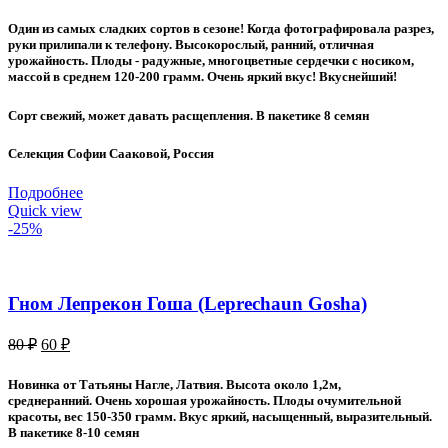
Один из самых сладких сортов в сезоне! Когда фотографировала разрез,
руки прилипали к телефону. Высокорослый, ранний, отличная
урожайность. Плоды - радужные, многоцветные сердечки с носиком,
массой в среднем 120-200 грамм. Очень яркий вкус! Вкуснейший!
Сорт свежий, может давать расщепления. В пакетике 8 семян
Селекция Софии Сааковой, Россия
Подробнее
Quick view
-25%
Гном Лепрекон Гоша (Leprechaun Gosha)
Первоначальная
Текущая
80
₽
60
₽
цена
цена:
составляла
60 ₽.
Новинка от Татьяны Нагле, Латвия. Высота около 1,2м,
80 ₽.
среднеранний. Очень хорошая урожайность. Плоды очумительной
красоты, вес 150-350 грамм. Вкус яркий, насыщенный, выразительный.
В пакетике 8-10 семян