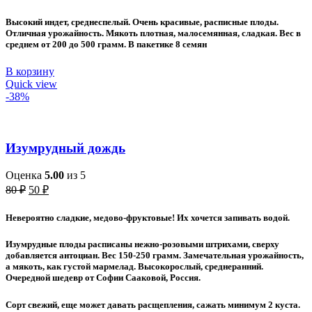
цена
цена:
составляла
60 ₽.
Высокий индет, среднеспелый. Очень красивые, расписные плоды.
80 ₽.
Отличная урожайность. Мякоть плотная, малосемянная, сладкая. Вес в
среднем от 200 до 500 грамм. В пакетике 8 семян
В корзину
Quick view
-38%
Изумрудный дождь
Оценка
5.00
из 5
Первоначальная
Текущая
80
₽
50
₽
цена
цена:
составляла
50 ₽.
Невероятно сладкие, медово-фруктовые! Их хочется запивать водой.
80 ₽.
Изумрудные плоды расписаны нежно-розовыми штрихами, сверху
добавляется антоциан. Вес 150-250 грамм. Замечательная урожайность,
а мякоть, как густой мармелад. Высокорослый, среднеранний.
Очередной шедевр от Софии Сааковой, Россия.
Сорт свежий, еще может давать расщепления, сажать минимум 2 куста.