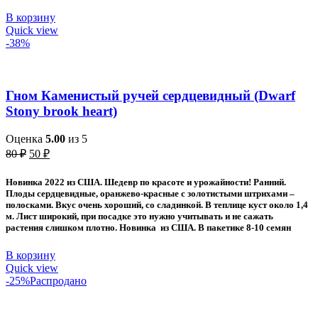
В корзину
Quick view
-38%
Гном Каменистый ручей сердцевидный (Dwarf
Stony brook heart)
Оценка
5.00
из 5
Первоначальная
Текущая
80
₽
50
₽
цена
цена:
составляла
50 ₽.
Новинка 2022 из США. Шедевр по красоте и урожайности! Ранний.
80 ₽.
Плоды сердцевидные, оранжево-красные с золотистыми штрихами –
полосками. Вкус очень хороший, со сладинкой. В теплице куст около 1,4
м. Лист широкий, при посадке это нужно учитывать и не сажать
растения слишком плотно. Новинка из США. В пакетике 8-10 семян
В корзину
Quick view
-25%
Распродано