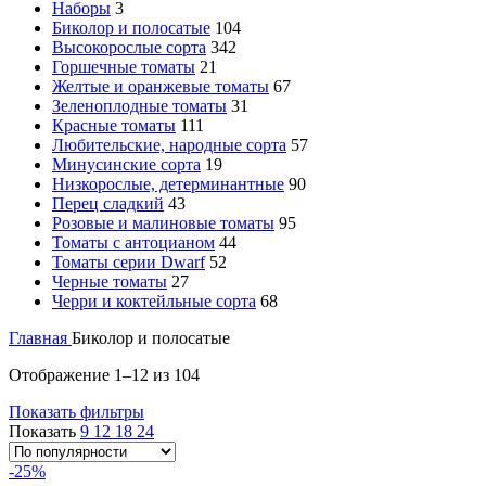
Наборы
3
Биколор и полосатые
104
Высокорослые сорта
342
Горшечные томаты
21
Желтые и оранжевые томаты
67
Зеленоплодные томаты
31
Красные томаты
111
Любительские, народные сорта
57
Минусинские сорта
19
Низкорослые, детерминантные
90
Перец сладкий
43
Розовые и малиновые томаты
95
Томаты с антоцианом
44
Томаты серии Dwarf
52
Черные томаты
27
Черри и коктейльные сорта
68
Главная
Биколор и полосатые
Отображение 1–12 из 104
Показать фильтры
Показать
9
12
18
24
-25%