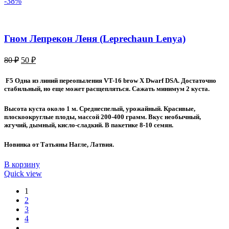
-38%
Гном Лепрекон Леня (Leprechaun Lenya)
Первоначальная
Текущая
80
₽
50
₽
цена
цена:
составляла
50 ₽.
F5 Одна из линий переопыления VT-16 brow X Dwarf DSA. Достаточно
80 ₽.
стабильный, но еще может расщепляться. Сажать минимум 2 куста.
Высота куста около 1 м. Среднеспелый, урожайный. Красивые,
плоскоокруглые плоды, массой 200-400 грамм. Вкус необычный,
жгучий, дымный, кисло-сладкий. В пакетике 8-10 семян.
Новинка от Татьяны Нагле, Латвия.
В корзину
Quick view
1
2
3
4
…