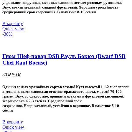
80 ₽.
украшают некрупные, медовые сливки с легким розовым румянцем.
Вкус восхитительный, сладкий фруктовый. Хорошая урожайность,
среднеранний срок созревания. В пакетике 8-10 семян.
В корзину
Quick view
-38%
Гном Шеф-повар DSB Рауль Бокюз (Dwarf DSB
Chef Raul Bocuse)
Первоначальная
Текущая
80
₽
50
₽
цена
цена:
составляла
50 ₽.
Один из самых урожайных сортов сезона! Куст высотой 1-1.2 м облеплен
80 ₽.
антоциановыми сливками огненно-оранжевого цвета, массой 70-100
грамм. Вкус со сладостью, пряными нотками и фруктовой кислинкой.
Формировка в 2-3 стебля. Среднеранний срок
созревания. Неприхотливый, устойчив к вершинке. В пакетике 8-10
семян
В корзину
Quick view