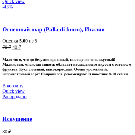
Quick view
-43%
Огненный шар (Palla di fuoco), Италия
Оценка
5.00
из 5
Первоначальная
Текущая
70
₽
40
₽
цена
цена:
составляла
40 ₽.
Мало того, что до безумия красивый, так еще и очень вкусный!
70 ₽.
Малиновая, мясистая мякоть обладает насыщенным вкусом с оттенком
фруктов. Куст сильный, высокорослый. Очень урожайный,
неприхотливый сорт! Понравился, рекомендую! В пакетике 8-10 семян
В корзину
Quick view
Распродано
Искушение
80
₽