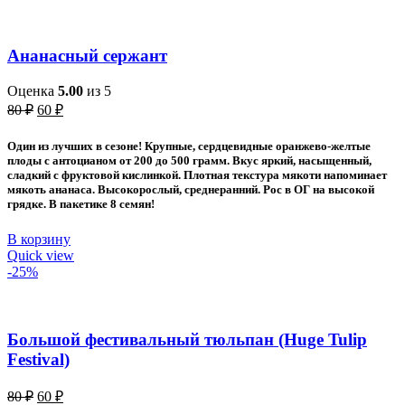
Ананасный сержант
Оценка
5.00
из 5
Первоначальная
Текущая
80
₽
60
₽
цена
цена:
составляла
60 ₽.
Один из лучших в сезоне! Крупные, сердцевидные оранжево-желтые
80 ₽.
плоды с антоцианом от 200 до 500 грамм. Вкус яркий, насыщенный,
сладкий с фруктовой кислинкой. Плотная текстура мякоти напоминает
мякоть ананаса. Высокорослый, среднеранний. Рос в ОГ на высокой
грядке. В пакетике 8 семян!
В корзину
Quick view
-25%
Большой фестивальный тюльпан (Huge Tulip
Festival)
Первоначальная
Текущая
80
₽
60
₽