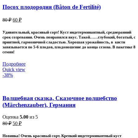
Посох плодородия (Bâton de Fertilité)
Первоначальная
Текущая
80
₽
60
₽
цена
цена:
составляла
60 ₽.
Удивительный, красивый сорт! Куст индетерминантный, среднеранний
80 ₽.
срок созревания. Очень понравился вкус. Такой……глубокий, богатый, с
приятной, гармоничной сладостью. Хорошая урожайность, в кисти
завязывается по 5-6 плодов, плодоношение до конца сезона. В пакетике 8
семян!
Подробнее
Quick view
-38%
Волшебная сказка, Сказочное волшебство
(Märchenzauber), Германия
Оценка
5.00
из 5
Первоначальная
Текущая
80
₽
50
₽
цена
цена:
составляла
50 ₽.
Новинка! Очень красивый сорт. Крепкий индетерминантный куст