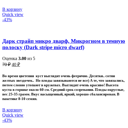
В корзину
Quick view
-43%
Дарк страйп микро дварф, Микрогном в темную
полоску (Dark stripe micro dwarf)
Оценка
3.00
из 5
Первоначальная
Текущая
70
₽
40
₽
цена
цена:
составляла
40 ₽.
Во время цветения куст выглядит очень феерично. Десятки.. сотни
70 ₽.
желтых звездочек.. Но плоды завязываются не все) А те, что завязались,
потом словно утопают в кружевах. Выглядит очень красиво! Высота
куста в горшке около 60 см. Средний срок созревания. Плоды округлые,
вес 25-35 грамм. Вкус насыщенный, яркий, хорошо сбалансирован. В
пакетике 8-10 семян.
В корзину
Quick view
-43%