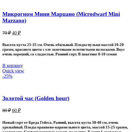
Микрогном Мини Марцано (Microdwarf Mini
Marzano)
Первоначальная
Текущая
70
₽
40
₽
цена
цена:
составляла
40 ₽.
Высота куста 25-35 см. Очень обильный. Плоды-пульки массой 10-20
70 ₽.
грамм, красного цвета с еле заметными золотистыми полосками. Вкус
очень хороший, со сладостью. Ранний сорт. В пакетике 8-10 семян
В корзину
Quick view
-25%
Золотой час (Golden hour)
Первоначальная
Текущая
80
₽
60
₽
цена
цена:
составляла
60 ₽.
Новый сорт от Бреда Гейтса. Ранний, высота куста 30-40 см, очень
80 ₽.
урожайный. Плоды оранжево-карамельного цвета, массой 15-25 грамм,
сладенькие. Сорт рекомендую сажать на солнце. У меня 1 куст рос в