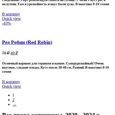
полутени. Там и урожайность и вкус были хуже. В пакетике 8-10 семян
В корзину
Quick view
-43%
Ред Робин (Red Robin)
Первоначальная
Текущая
70
₽
40
₽
цена
цена:
составляла
40 ₽.
Отличный вариант для горшков и кашпо. Суперурожайный! Очень
70 ₽.
вкусные, сладкие плоды. Куст около 30-40 см. Ранний. В пакетике 8-10
семян
В корзину
Quick view
1
2
→