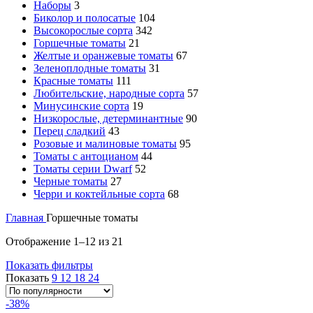
Наборы
3
Биколор и полосатые
104
Высокорослые сорта
342
Горшечные томаты
21
Желтые и оранжевые томаты
67
Зеленоплодные томаты
31
Красные томаты
111
Любительские, народные сорта
57
Минусинские сорта
19
Низкорослые, детерминантные
90
Перец сладкий
43
Розовые и малиновые томаты
95
Томаты с антоцианом
44
Томаты серии Dwarf
52
Черные томаты
27
Черри и коктейльные сорта
68
Главная
Горшечные томаты
Отображение 1–12 из 21
Показать фильтры
Показать
9
12
18
24
-38%