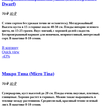
Dwarf)
Первоначальная
Текущая
70
₽
40
₽
цена
цена:
составляла
40 ₽.
С этим сортом без урожая точно не останетесь). Мегаурожайный!
70 ₽.
Высота куста в 15 л горшке около 40-50 см. Плоды янтарно-зеленого
цвета, по 15-25 грамм. Вкус мягкий, с хорошей долей сладости.
Беспроигрышный вариант для новичков, неприхотливый, интересный
сорт. В пакетике 8-10 семян.
В корзину
Quick view
-43%
Микро Тина (Micro Tina)
Первоначальная
Текущая
70
₽
40
₽
цена
цена:
составляла
40 ₽.
Суперкарлик, куст высотой до 20 см. Плоды очень вкусные, плотные,
70 ₽.
глянцевые. Хорошо растет в горшках. Можно также выращивать в
теплице между растениями. Среднеспелый, красивый темно-зеленый
лист. В пакетике 8-10 семян.