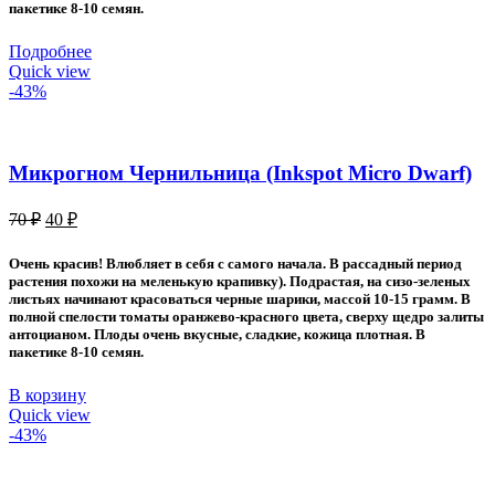
пакетике 8-10 семян.
Подробнее
Quick view
-43%
Микрогном Чернильница (Inkspot Micro Dwarf)
Первоначальная
Текущая
70
₽
40
₽
цена
цена:
составляла
40 ₽.
Очень красив! Влюбляет в себя с самого начала. В рассадный период
70 ₽.
растения похожи на меленькую крапивку). Подрастая, на сизо-зеленых
листьях начинают красоваться черные шарики, массой 10-15 грамм. В
полной спелости томаты оранжево-красного цвета, сверху щедро залиты
антоцианом. Плоды очень вкусные, сладкие, кожица плотная. В
пакетике 8-10 семян.
В корзину
Quick view
-43%