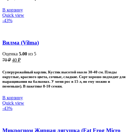
В корзину
Quick view
-43%
Вилма (Vilma)
Оценка
5.00
из 5
Первоначальная
Текущая
70
₽
40
₽
цена
цена:
составляла
40 ₽.
Суперурожайный карлик. Кустик высотой около 30-40 см. Плоды
70 ₽.
округлые, красного цвета, сочные, сладкие. Сорт хорошо подходит для
выращивания на балконах. У меня рос в 15 л, но ему можно и
поменьше). В пакетике 8-10 семян.
В корзину
Quick view
-43%
Микрогном Жирная лягушка (Fat Frog Micro