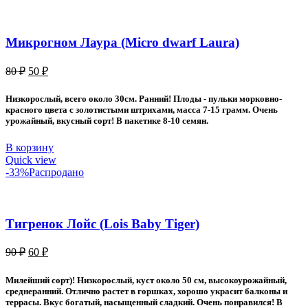
Микрогном Лаура (Micro dwarf Laura)
Первоначальная
Текущая
80
₽
50
₽
цена
цена:
составляла
50 ₽.
Низкорослый, всего около 30см. Ранний! Плоды - пульки морковно-
80 ₽.
красного цвета с золотистыми штрихами, масса 7-15 грамм. Очень
урожайный, вкусный сорт! В пакетике 8-10 семян.
В корзину
Quick view
-33%
Распродано
Тигренок Лойс (Lois Baby Tiger)
Первоначальная
Текущая
90
₽
60
₽
цена
цена:
составляла
60 ₽.
Милейший сорт)! Низкорослый, куст около 50 см, высокоурожайный,
90 ₽.
среднеранний. Отлично растет в горшках, хорошо украсит балконы и
террасы. Вкус богатый, насыщенный сладкий. Очень понравился! В