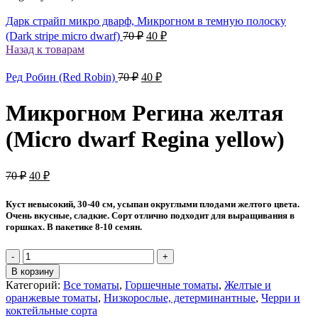
Дарк страйп микро дварф, Микрогном в темную полоску
Первоначальная
Текущая
(Dark stripe micro dwarf)
70
₽
40
₽
цена
цена:
Назад к товарам
составляла
40 ₽.
70 ₽.
Первоначальная
Текущая
Ред Робин (Red Robin)
70
₽
40
₽
цена
цена:
составляла
40 ₽.
Микрогном Регина желтая
70 ₽.
(Micro dwarf Regina yellow)
Первоначальная
Текущая
70
₽
40
₽
цена
цена:
составляла
40 ₽.
Куст невысокий, 30-40 см, усыпан округлыми плодами желтого цвета.
70 ₽.
Очень вкусные, сладкие. Сорт отлично подходит для выращивания в
горшках. В пакетике 8-10 семян.
Количество
товара
В корзину
Микрогном
Категорий:
Все томаты
,
Горшечные томаты
,
Желтые и
Регина
оранжевые томаты
,
Низкорослые, детерминантные
,
Черри и
желтая
коктейльные сорта