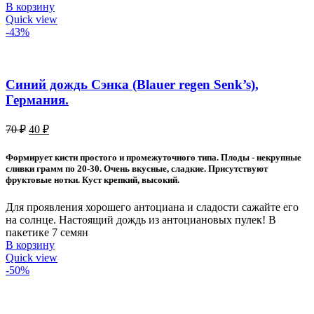
В корзину
Quick view
-43%
Синий дождь Сэнка (Blauer regen Senk’s),
Германия.
Первоначальная
Текущая
70
₽
40
₽
цена
цена:
составляла
40 ₽.
Формирует кисти простого и промежуточного типа. Плоды - некрупные
70 ₽.
сливки грамм по 20-30. Очень вкусные, сладкие. Присутствуют
фруктовые нотки. Куст крепкий, высокий.
Для проявления хорошего антоциана и сладости сажайте его
на солнце. Настоящий дождь из антоциановых пулек! В
пакетике 7 семян
В корзину
Quick view
-50%