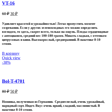
VT-16
Первоначальная
Текущая
60
₽
30
₽
цена
цена:
составляла
30 ₽.
Удивляет красотой и урожайностью! Легко пропустить момент
60 ₽.
созревания. Если у других зеленоплодных его можно определить
взглядом, то здесь, скорее всего, только на ощупь. Плоды сердцевидные
с антоцианом, средний вес 100-180 грамм. Мякоть сладкая, с оттенком
цитрусовых и киви. Высокорослый, среднеранний. В пакетике 8-10
семян.
В корзину
Quick view
-38%
Bol-T-4701
Первоначальная
Текущая
80
₽
50
₽
цена
цена:
составляла
50 ₽.
Новинка, полученная из Германии. Среднеспелый, очень урожайный,
80 ₽.
нарядный сорт. Индет. Вкус очень яркий, сладкий, маслянистый. В
пакетике 8-10 семян.