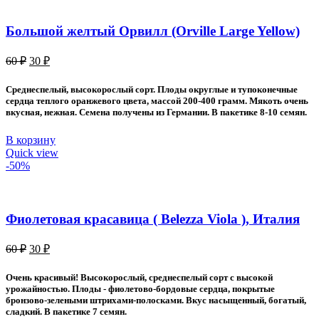
Большой желтый Орвилл (Orville Large Yellow)
Первоначальная
Текущая
60
₽
30
₽
цена
цена:
составляла
30 ₽.
Среднеспелый, высокорослый сорт. Плоды округлые и тупоконечные
60 ₽.
сердца теплого оранжевого цвета, массой 200-400 грамм. Мякоть очень
вкусная, нежная. Семена получены из Германии. В пакетике 8-10 семян.
В корзину
Quick view
-50%
Фиолетовая красавица ( Belezza Viola ), Италия
Первоначальная
Текущая
60
₽
30
₽
цена
цена:
составляла
30 ₽.
Очень красивый! Высокорослый, среднеспелый сорт с высокой
60 ₽.
урожайностью. Плоды - фиолетово-бордовые сердца, покрытые
бронзово-зелеными штрихами-полосками. Вкус насыщенный, богатый,
сладкий. В пакетике 7 семян.