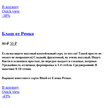
В корзину
Quick view
-38%
Блаш от Ремко
Первоначальная
Текущая
80
₽
50
₽
цена
цена:
составляла
50 ₽.
Если вы ищете вкусный коктейльный сорт, то вот он! Такой просто не
80 ₽.
может не понравится) Сладкий, фруктовый, ну очень вкусный. Индет.
Кисти в основном простые, но нередко выдает и сложные, веерные.
Урожайность отличная, формировка в 3-4 стебля. Среднеранний. В
пакетике 8-10 семян.
Вариант известного сорта Blush от Елены Ремко.
В корзину
Quick view
-43%