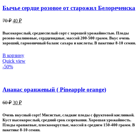
Бычье сердце розовое от старожил Белореченска
Первоначальная
Текущая
70
₽
40
₽
цена
цена:
составляла
40 ₽.
Высокорослый, среднеспелый сорт с хорошей урожайностью. Плоды
70 ₽.
розово-малиновые, сердцевидные, массой 200-500 грамм. Вкус очень
хороший, гармоничный баланс сахара и кислоты. В пакетике 8-10 семян.
В корзину
Quick view
-50%
Ананас оранжевый ( Pineapple orange)
Первоначальная
Текущая
60
₽
30
₽
цена
цена:
составляла
30 ₽.
Очень вкусный сорт! Мясистые, сладкие плоды с фруктовой кислинкой.
60 ₽.
Куст высокорослый, средний срок созревания. Хорошая урожайность.
Плоды оранжевые, плоскоокруглые, массой в среднем 150-400 грамм. В
пакетике 8-10 семян.