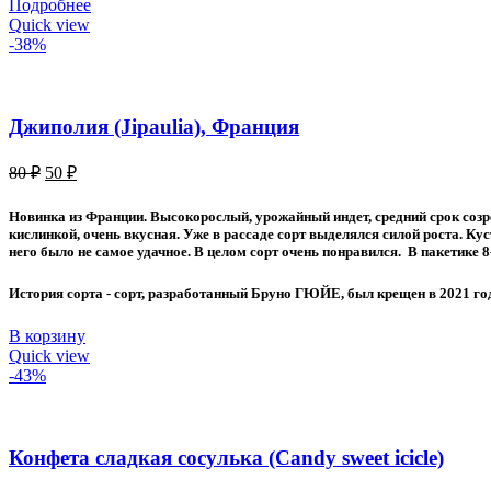
Подробнее
Quick view
-38%
Джиполия (Jipaulia), Франция
Первоначальная
Текущая
80
₽
50
₽
цена
цена:
составляла
50 ₽.
Новинка из Франции. Высокорослый, урожайный индет, средний срок соз
80 ₽.
кислинкой, очень вкусная. Уже в рассаде сорт выделялся силой роста. Ку
него было не самое удачное. В целом сорт очень понравился. В пакетике 8
История сорта - сорт, разработанный Бруно ГЮЙЕ, был крещен в 2021 го
В корзину
Quick view
-43%
Конфетa сладкая сосулька (Candy sweet icicle)