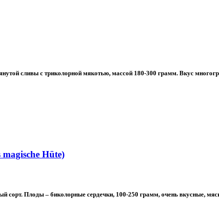
нутой сливы с триколорной мякотью, массой 180-300 грамм. Вкус многогра
 magische Hüte)
й сорт. Плоды – биколорные сердечки, 100-250 грамм, очень вкусные, мяси