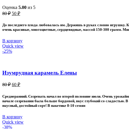
Оценка
5.00
из 5
Первоначальная
Текущая
80
₽
50
₽
цена
цена:
составляла
50 ₽.
До последнего плода любовалась им. Держишь в руках словно игрушку. Ку
80 ₽.
очень красивые, многоцветные, сердцевидные, массой 150-300 грамм. Мяк
В корзину
Quick view
-25%
Изумрудная карамель Елены
Первоначальная
Текущая
80
₽
60
₽
цена
цена:
составляла
60 ₽.
Среднеранний. Созревать начал во второй половине июля. Очень урожайн
80 ₽.
начале созревания была больше бордовой, вкус глубокий со сладостью. В
вкусный, достойный сорт! В пакетике 8-10 семян
В корзину
Quick view
-38%