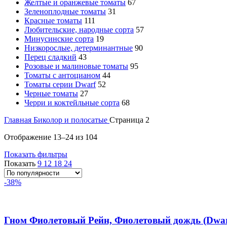
Желтые и оранжевые томаты
67
Зеленоплодные томаты
31
Красные томаты
111
Любительские, народные сорта
57
Минусинские сорта
19
Низкорослые, детерминантные
90
Перец сладкий
43
Розовые и малиновые томаты
95
Томаты с антоцианом
44
Томаты серии Dwarf
52
Черные томаты
27
Черри и коктейльные сорта
68
Главная
Биколор и полосатые
Страница 2
Отображение 13–24 из 104
Показать фильтры
Показать
9
12
18
24
-38%
Гном Фиолетовый Рейн, Фиолетовый дождь (Dwarf