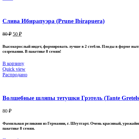
Слива Ибирапуэра (Prune Ibirapuera)
Первоначальная
Текущая
80
₽
50
₽
цена
цена:
составляла
50 ₽.
Высокорослый индет, формировать лучше в 2 стебля. Плоды в форме вытя
80 ₽.
созревания. В пакетике 8 семян!
В корзину
Quick view
Распродано
Волшебные шляпы тетушки Грэтель (Tante Gretels
80
₽
Фамильная реликвия из Германии, г. Штутгарт. Очень красивый, урожайны
пакетике 8 семян.