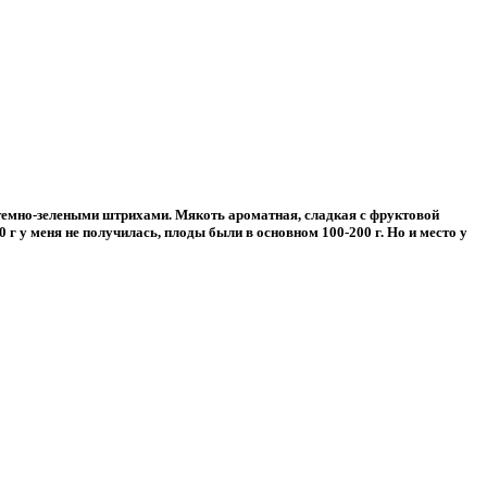
 темно-зелеными штрихами. Мякоть ароматная, сладкая с фруктовой
 г у меня не получилась, плоды были в основном 100-200 г. Но и место у