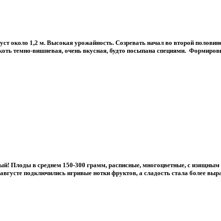
ст около 1,2 м. Высокая урожайность. Созревать начал во второй половине
оть темно-вишневая, очень вкусная, будто посыпана специями. Формировка 
ый! Плоды в среднем 150-300 грамм, расписные, многоцветные, с изящным 
 августе подключились игривые нотки фруктов, а сладость стала более выр