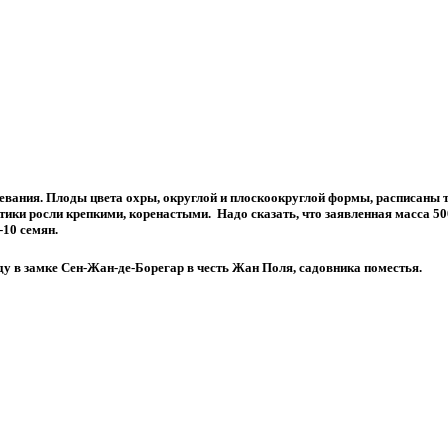
ревания. Плоды цвета охры, округлой и плоскоокруглой формы, расписаны
стики росли крепкими, коренастыми. Надо сказать, что заявленная масса 500
-10 семян.
ду в замке Сен-Жан-де-Борегар в честь Жан Поля, садовника поместья.