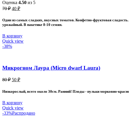
Оценка
4.50
из 5
Первоначальная
Текущая
70
₽
40
₽
цена
цена:
составляла
40 ₽.
Один из самых сладких, вкусных томатов. Конфетно-фруктовая сладость.
70 ₽.
урожайный. В пакетике 8-10 семян.
В корзину
Quick view
-38%
Микрогном Лаура (Micro dwarf Laura)
Первоначальная
Текущая
80
₽
50
₽
цена
цена:
составляла
50 ₽.
Низкорослый, всего около 30см. Ранний! Плоды - пульки морковно-красно
80 ₽.
В корзину
Quick view
-33%
Распродано