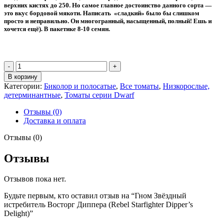
верхних кистях до 250. Но самое главное достоинство данного сорта —
это вкус бордовой мякоти. Написать «сладкий» было бы слишком
просто и неправильно. Он многогранный, насыщенный, полный! Ешь и
хочется ещё). В пакетике 8-10 семян.
Количество
товара
В корзину
Гном
Категории:
Биколор и полосатые
,
Все томаты
,
Низкорослые,
Звёздный
детерминантные
,
Томаты серии Dwarf
истребитель
Восторг
Отзывы (0)
Диппера
Доставка и оплата
(Rebel
Starfighter
Отзывы (0)
Dipper’s
Delight)
Отзывы
Отзывов пока нет.
Будьте первым, кто оставил отзыв на “Гном Звёздный
истребитель Восторг Диппера (Rebel Starfighter Dipper’s
Delight)”