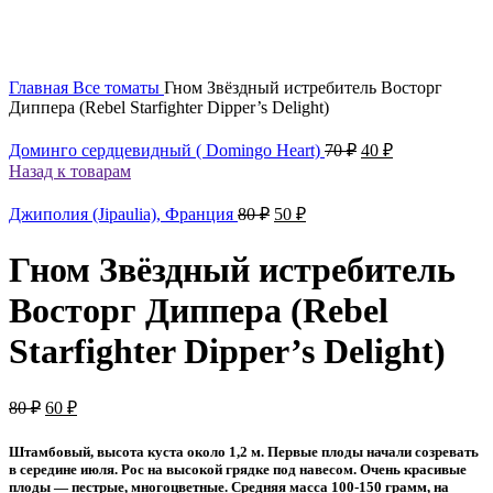
Главная
Все томаты
Гном Звёздный истребитель Восторг
Диппера (Rebel Starfighter Dipper’s Delight)
Первоначальная
Текущая
Доминго сердцевидный ( Domingo Heart)
70
₽
40
₽
цена
цена:
Назад к товарам
составляла
40 ₽.
70 ₽.
Первоначальная
Текущая
Джиполия (Jipaulia), Франция
80
₽
50
₽
цена
цена:
составляла
50 ₽.
Гном Звёздный истребитель
80 ₽.
Восторг Диппера (Rebel
Starfighter Dipper’s Delight)
Первоначальная
Текущая
80
₽
60
₽
цена
цена:
составляла
60 ₽.
Штамбовый, высота куста около 1,2 м. Первые плоды начали созревать
80 ₽.
в середине июля. Рос на высокой грядке под навесом. Очень красивые
плоды — пестрые, многоцветные. Средняя масса 100-150 грамм, на