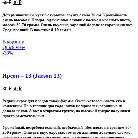
Первоначальная
Текущая
60
₽
30
₽
цена
цена:
составляла
30 ₽.
Детерминантный, куст в открытом грунте около 70 см. Урожайность
60 ₽.
очень высокая. Плоды - удлиненные сливки с носиком красного цвета,
массой 50-70 грамм. Очень вкусные, хороший баланс сахаров и кислот.
Среднеранний. В пакетике 8-10 семян.
В корзину
Quick view
-38%
Ярсон – 13 (Jarson 13)
Первоначальная
Текущая
80
₽
50
₽
цена
цена:
составляла
50 ₽.
Редкий окрас для плодов такой формы. Очень хотелось иметь его в
80 ₽.
коллекции. Но в теплице два года никак не удавался, вершинка не
давала покоя. А вот в открытом грунте, на высокой грядке получился
просто замечательным!
Урожайный, нетребовательный, необычный . Вес плодов в среднем 80-
250 грамм. Описать вкус охровых томатов для меня довольно сложно.
Здесь нет какой то резкой сладости или кислинки, скорее изюминка,