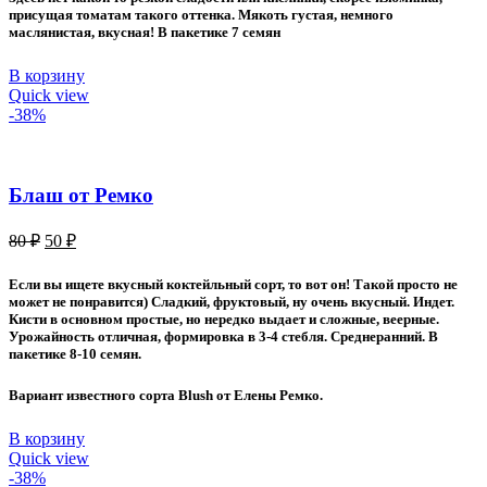
присущая томатам такого оттенка. Мякоть густая, немного
маслянистая, вкусная! В пакетике 7 семян
В корзину
Quick view
-38%
Блаш от Ремко
Первоначальная
Текущая
80
₽
50
₽
цена
цена:
составляла
50 ₽.
Если вы ищете вкусный коктейльный сорт, то вот он! Такой просто не
80 ₽.
может не понравится) Сладкий, фруктовый, ну очень вкусный. Индет.
Кисти в основном простые, но нередко выдает и сложные, веерные.
Урожайность отличная, формировка в 3-4 стебля. Среднеранний. В
пакетике 8-10 семян.
Вариант известного сорта Blush от Елены Ремко.
В корзину
Quick view
-38%