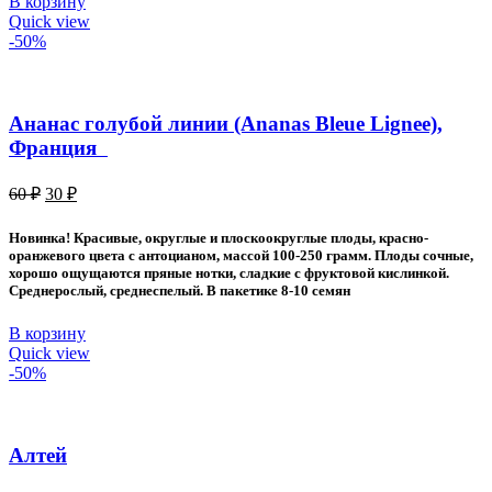
В корзину
Quick view
-50%
Ананас голубой линии (Ananas Bleue Lignee),
Франция
Первоначальная
Текущая
60
₽
30
₽
цена
цена:
составляла
30 ₽.
Новинка! Красивые, округлые и плоскоокруглые плоды, красно-
60 ₽.
оранжевого цвета с антоцианом, массой 100-250 грамм. Плоды сочные,
хорошо ощущаются пряные нотки, сладкие с фруктовой кислинкой.
Среднерослый, среднеспелый. В пакетике 8-10 семян
В корзину
Quick view
-50%
Алтей