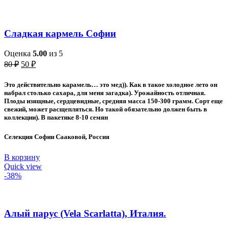
Сладкая кармель Софии
Оценка
5.00
из 5
Первоначальная
Текущая
80
₽
50
₽
цена
цена:
составляла
50 ₽.
Это действительно карамель… это мед)). Как в такое холодное лето он
80 ₽.
набрал столько сахара, для меня загадка). Урожайность отличная.
Плоды изящные, сердцевидные, средняя масса 150-300 грамм. Сорт еще
свежий, может расщепляться. Но такой обязательно должен быть в
коллекции). В пакетике 8-10 семян
Селекция Софии Сааковой, Россия
В корзину
Quick view
-38%
Алый парус (Vela Scarlatta), Италия.