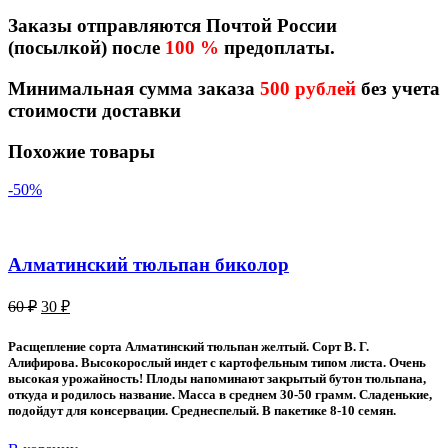
Заказы отправляются Почтой России
(посылкой) после
100 %
предоплаты.
Минимальная сумма заказа
500 рублей
без учета
стоимости доставки
Похожие товары
-50%
Алматинский тюльпан биколор
Первоначальная
Текущая
60
₽
30
₽
цена
цена:
составляла
30 ₽.
Расщепление сорта Алматинский тюльпан желтый. Сорт В. Г.
60 ₽.
Алифирова. Высокорослый индет с картофельным типом листа. Очень
высокая урожайность! Плоды напоминают закрытый бутон тюльпана,
откуда и родилось название. Масса в среднем 30-50 грамм. Сладенькие,
подойдут для консервации. Среднеспелый. В пакетике 8-10 семян.