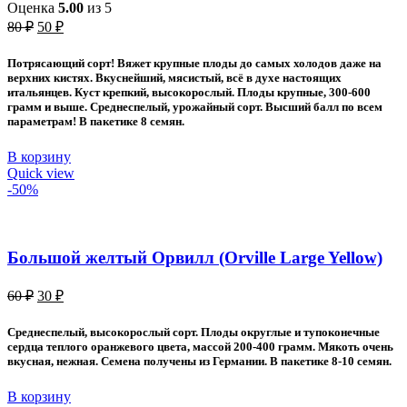
Оценка
5.00
из 5
Первоначальная
Текущая
80
₽
50
₽
цена
цена:
составляла
50 ₽.
Потрясающий сорт! Вяжет крупные плоды до самых холодов даже на
80 ₽.
верхних кистях. Вкуснейший, мясистый, всё в духе настоящих
итальянцев. Куст крепкий, высокорослый. Плоды крупные, 300-600
грамм и выше. Среднеспелый, урожайный сорт. Высший балл по всем
параметрам! В пакетике 8 семян.
В корзину
Quick view
-50%
Большой желтый Орвилл (Orville Large Yellow)
Первоначальная
Текущая
60
₽
30
₽
цена
цена:
составляла
30 ₽.
Среднеспелый, высокорослый сорт. Плоды округлые и тупоконечные
60 ₽.
сердца теплого оранжевого цвета, массой 200-400 грамм. Мякоть очень
вкусная, нежная. Семена получены из Германии. В пакетике 8-10 семян.
В корзину