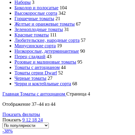
Наборы
3
Биколор и полосатые
104
Высокорослые сорта
342
Горшечные томаты
21
Желтые и оранжевые томаты
67
Зеленоплодные томаты
31
Красные томаты
111
Любительские, народные сорта
57
Минусинские сорта
19
Низкорослые, детерминантные
90
Перец сладкий
43
Розовые и малиновые томаты
95
Томаты с антоцианом
44
Томаты серии Dwarf
52
Черные томаты
27
Черри и коктейльные сорта
68
Главная
Томаты с антоцианом
Страница 4
Отображение 37–44 из 44
Показать фильтры
Показать
9
12
18
24
-38%