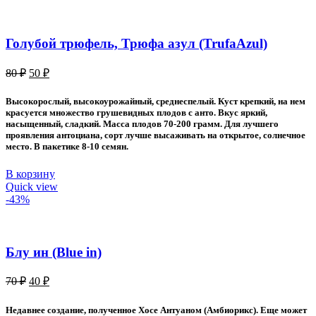
Голубой трюфель, Трюфа азул (TrufaAzul)
Первоначальная
Текущая
80
₽
50
₽
цена
цена:
составляла
50 ₽.
Высокорослый, высокоурожайный, среднеспелый. Куст крепкий, на нем
80 ₽.
красуется множество грушевидных плодов с анто. Вкус яркий,
насыщенный, сладкий. Масса плодов 70-200 грамм. Для лучшего
проявления антоциана, сорт лучше высаживать на открытое, солнечное
место. В пакетике 8-10 семян.
В корзину
Quick view
-43%
Блу ин (Blue in)
Первоначальная
Текущая
70
₽
40
₽
цена
цена:
составляла
40 ₽.
Недавнее создание, полученное Хосе Антуаном (Амбиорикс). Еще может