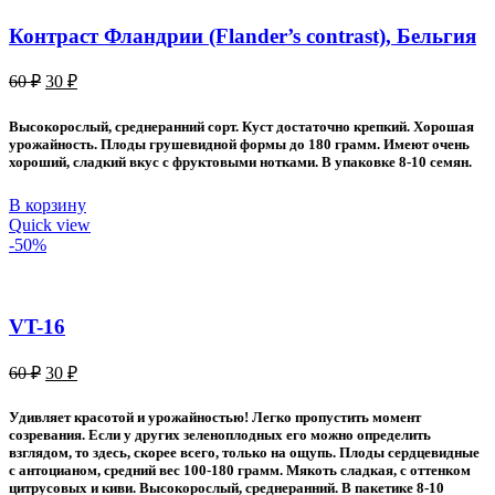
Контраст Фландрии (Flander’s contrast), Бельгия
Первоначальная
Текущая
60
₽
30
₽
цена
цена:
составляла
30 ₽.
Высокорослый, среднеранний сорт. Куст достаточно крепкий. Хорошая
60 ₽.
урожайность. Плоды грушевидной формы до 180 грамм. Имеют очень
хороший, сладкий вкус с фруктовыми нотками. В упаковке 8-10 семян.
В корзину
Quick view
-50%
VT-16
Первоначальная
Текущая
60
₽
30
₽
цена
цена:
составляла
30 ₽.
Удивляет красотой и урожайностью! Легко пропустить момент
60 ₽.
созревания. Если у других зеленоплодных его можно определить
взглядом, то здесь, скорее всего, только на ощупь. Плоды сердцевидные
с антоцианом, средний вес 100-180 грамм. Мякоть сладкая, с оттенком
цитрусовых и киви. Высокорослый, среднеранний. В пакетике 8-10