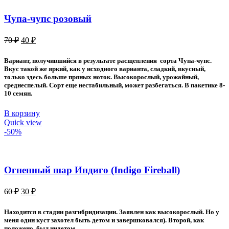
Чупа-чупс розовый
Первоначальная
Текущая
70
₽
40
₽
цена
цена:
составляла
40 ₽.
Вариант, получившийся в результате расщепления сорта Чупа-чупс.
70 ₽.
Вкус такой же яркий, как у исходного варианта, сладкий, вкусный,
только здесь больше пряных ноток. Высокорослый, урожайный,
среднеспелый. Сорт еще нестабильный, может разбегаться. В пакетике 8-
10 семян.
В корзину
Quick view
-50%
Огненный шар Индиго (Indigo Fireball)
Первоначальная
Текущая
60
₽
30
₽
цена
цена:
составляла
30 ₽.
Находится в стадии разгибридизации. Заявлен как высокорослый. Но у
60 ₽.
меня один куст захотел быть детом и завершковался). Второй, как
положено, был индетом.