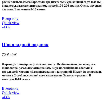
70 ₽.
расщепляться. Высокорослый, среднеспелый, урожайный сорт. Плоды –
биколоры, залитые антоцианом, массой 150-200 грамм. Очень вкусные,
сладкие. В пакетике 8-10 семян.
В корзину
Quick view
-43%
Шоколадный подарок
Первоначальная
Текущая
70
₽
40
₽
цена
цена:
составляла
40 ₽.
Формирует шикарные, сложные кисти. Необычный окрас плодов –
70 ₽.
шоколадно-розовый с антоцианом. Вкус насыщенный, сладкий с
небольшой, хорошо сбаланисрованной кислинкой. Индет, формировать
можно в 2 стебля, средний срок созревания. Завалит урожаем. В
пакетике 8-10 семян.
В корзину
Quick view
-43%