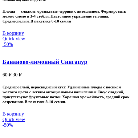
Плоды — сладкие, оранжевые черрики с антоцианом. Формировать
можно смело в 3-4 стебля. Настоящее украшение теплицы.
Среднеспелый. В пакетике 8-10 семян
В корзину
Quick view
-50%
Бананово-лимонный Сингапур
Первоначальная
Текущая
60
₽
30
₽
цена
цена:
составляла
30 ₽.
Среднерослый, нераскидисый куст. Удлиненные плоды с носиком
60 ₽.
желтого цвета с легким антоциановым напылением. Вкус сладкий,
присутствуют фруктовые нотки. Хорошая урожайность, средний срок
созревания. В пакетике 8-10 семян.
В корзину
Quick view
-50%