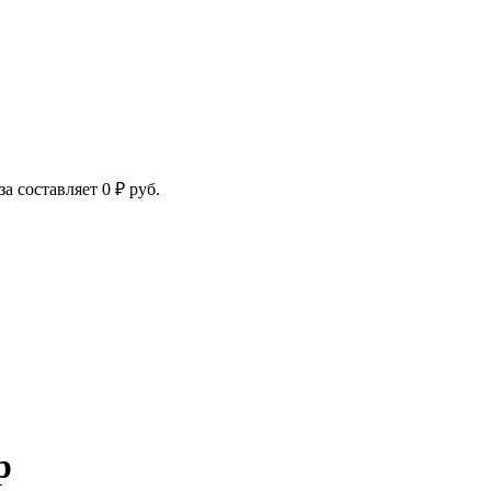
за составляет
0
₽
руб.
оначальная
Текущая
цена:
авляла
0 ₽.
р