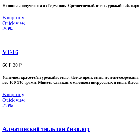
составляла
50 ₽.
Новинка, полученная из Германии. Среднеспелый, очень урожайный, нарядн
80 ₽.
В корзину
Quick view
-50%
VT-16
Первоначальная
Текущая
60
₽
30
₽
цена
цена:
составляла
30 ₽.
Удивляет красотой и урожайностью! Легко пропустить момент созревания.
60 ₽.
вес 100-180 грамм. Мякоть сладкая, с оттенком цитрусовых и киви. Высок
В корзину
Quick view
-50%
Алматинский тюльпан биколор