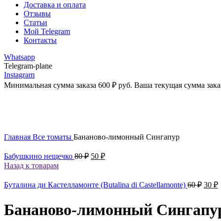
Доставка и оплата
Отзывы
Статьи
Мой Telegram
Контакты
Whatsapp
Telegram-plane
Instagram
Минимальная сумма заказа
600
₽
руб. Ваша текущая сумма зака
-50%
Увеличить
Главная
Все томаты
Бананово-лимонный Сингапур
Первоначальная
Текущая
Бабушкино нещечко
80
₽
50
₽
цена
цена:
Назад к товарам
составляла
50 ₽.
80 ₽.
Перв
Буталина ди Кастелламонте (Butalina di Castellamonte)
60
₽
30
₽
цена
сост
3
Бананово-лимонный Сингапу
60 ₽.