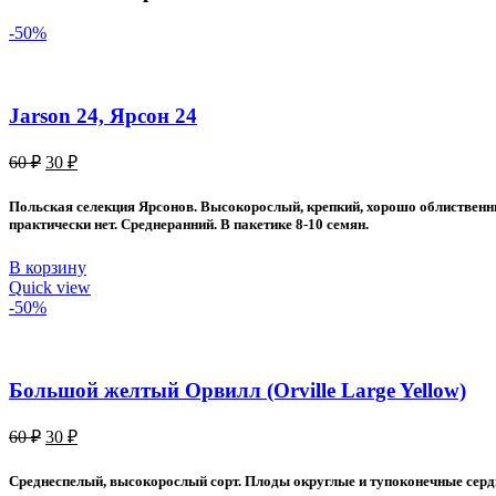
-50%
Jarson 24, Ярсон 24
Первоначальная
Текущая
60
₽
30
₽
цена
цена:
составляла
30 ₽.
Польская селекция Ярсонов. Высокорослый, крепкий, хорошо облиственный
60 ₽.
практически нет. Среднеранний. В пакетике 8-10 семян.
В корзину
Quick view
-50%
Большой желтый Орвилл (Orville Large Yellow)
Первоначальная
Текущая
60
₽
30
₽
цена
цена:
составляла
30 ₽.
Среднеспелый, высокорослый сорт. Плоды округлые и тупоконечные сердца
60 ₽.