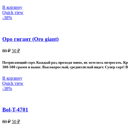
В корзину
Quick view
-38%
Оро гигант (Oro giant)
Первоначальная
Текущая
80
₽
50
₽
цена
цена:
составляла
50 ₽.
Потрясающий сорт. Каждый раз, проходя мимо, их хотелось потрогать. Кр
80 ₽.
300-500 грамм и выше. Высокорослый, среднеспелый индет. Супер сорт! В
В корзину
Quick view
-38%
Bol-T-4701
Первоначальная
Текущая
80
₽
50
₽
цена
цена: