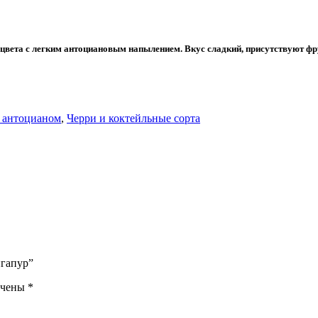
цвета с легким антоциановым напылением. Вкус сладкий, присутствуют фр
 антоцианом
,
Черри и коктейльные сорта
нгапур”
ечены
*