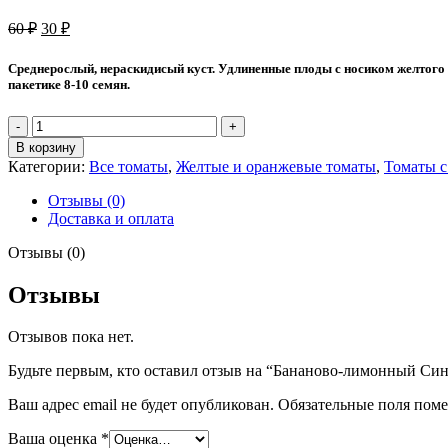
Первоначальная
Текущая
60
₽
30
₽
цена
цена:
составляла
30 ₽.
Среднерослый, нераскидисый куст. Удлиненные плоды с носиком желтого 
60 ₽.
пакетике 8-10 семян.
Количество
товара
В корзину
Бананово-
Категории:
Все томаты
,
Желтые и оранжевые томаты
,
Томаты с
лимонный
Сингапур
Отзывы (0)
Доставка и оплата
Отзывы (0)
Отзывы
Отзывов пока нет.
Будьте первым, кто оставил отзыв на “Бананово-лимонный Си
Ваш адрес email не будет опубликован.
Обязательные поля пом
Ваша оценка
*