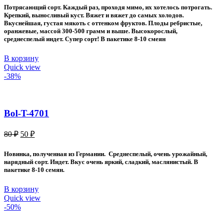
составляла
50 ₽.
Потрясающий сорт. Каждый раз, проходя мимо, их хотелось потрогать.
80 ₽.
Крепкий, выносливый куст. Вяжет и вяжет до самых холодов.
Вкуснейшая, густая мякоть с оттенком фруктов. Плоды ребристые,
оранжевые, массой 300-500 грамм и выше. Высокорослый,
среднеспелый индет. Супер сорт! В пакетике 8-10 смеян
В корзину
Quick view
-38%
Bol-T-4701
Первоначальная
Текущая
80
₽
50
₽
цена
цена:
составляла
50 ₽.
Новинка, полученная из Германии. Среднеспелый, очень урожайный,
80 ₽.
нарядный сорт. Индет. Вкус очень яркий, сладкий, маслянистый. В
пакетике 8-10 семян.
В корзину
Quick view
-50%