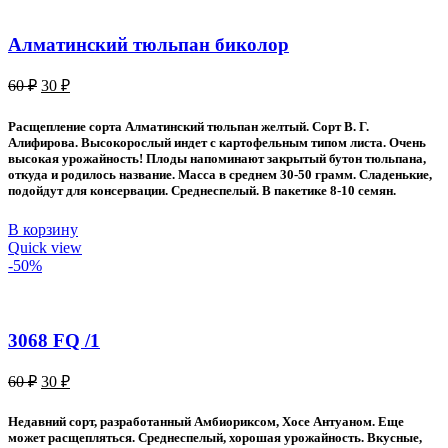
Алматинский тюльпан биколор
Первоначальная
Текущая
60
₽
30
₽
цена
цена:
составляла
30 ₽.
Расщепление сорта Алматинский тюльпан желтый. Сорт В. Г.
60 ₽.
Алифирова. Высокорослый индет с картофельным типом листа. Очень
высокая урожайность! Плоды напоминают закрытый бутон тюльпана,
откуда и родилось название. Масса в среднем 30-50 грамм. Сладенькие,
подойдут для консервации. Среднеспелый. В пакетике 8-10 семян.
В корзину
Quick view
-50%
3068 FQ /1
Первоначальная
Текущая
60
₽
30
₽
цена
цена:
составляла
30 ₽.
Недавний сорт, разработанный Амбиориксом, Хосе Антуаном. Еще
60 ₽.
может расщепляться. Среднеспелый, хорошая урожайность. Вкусные,