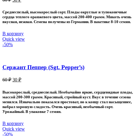
цена
цена:
составляла
30 ₽.
Среднеспелый, высокорослый сорт. Плоды округлые и тупоконечные
60 ₽.
сердца теплого оранжевого цвета, массой 200-400 грамм. Мякоть очень
вкусная, нежная. Семена получены из Германии. В пакетике 8-10 семян.
В корзину
Quick view
-50%
Сержант Пеппер (Sgt. Pepper’s)
Первоначальная
Текущая
60
₽
30
₽
цена
цена:
составляла
30 ₽.
Высокорослый, среднеспелый. Необычайно яркие, сердцевидные плоды,
60 ₽.
массой 200-300 грамм. Красивый, стройный куст. Вкус в течение сезона
менялся. Изначально показался простоват, но к концу стал насыщеннее,
набрал хорошую сладость. Очень красивый, необычный сорт.
Урожайный. В упаковке 7 семян.
В корзину
Quick view
-50%