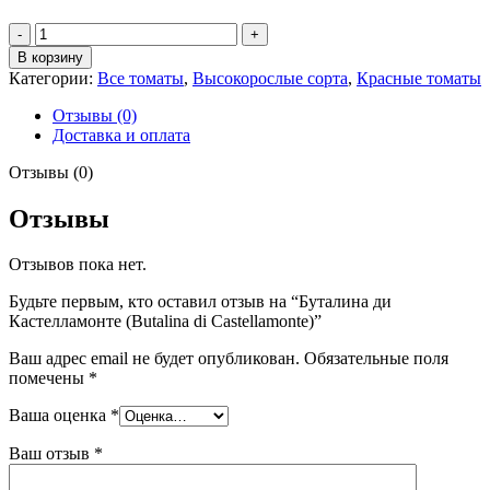
Количество
товара
В корзину
Буталина
Категории:
Все томаты
,
Высокорослые сорта
,
Красные томаты
ди
Кастелламонте
Отзывы (0)
(Butalina
Доставка и оплата
di
Castellamonte)
Отзывы (0)
Отзывы
Отзывов пока нет.
Будьте первым, кто оставил отзыв на “Буталина ди
Кастелламонте (Butalina di Castellamonte)”
Ваш адрес email не будет опубликован.
Обязательные поля
помечены
*
Ваша оценка
*
Ваш отзыв
*