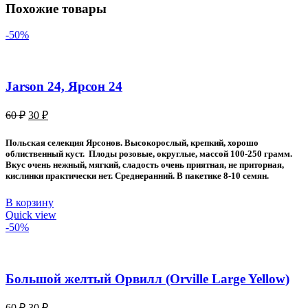
Похожие товары
-50%
Jarson 24, Ярсон 24
Первоначальная
Текущая
60
₽
30
₽
цена
цена:
составляла
30 ₽.
Польская селекция Ярсонов. Высокорослый, крепкий, хорошо
60 ₽.
облиственный куст. Плоды розовые, округлые, массой 100-250 грамм.
Вкус очень нежный, мягкий, сладость очень приятная, не приторная,
кислинки практически нет. Среднеранний. В пакетике 8-10 семян.
В корзину
Quick view
-50%
Большой желтый Орвилл (Orville Large Yellow)
Первоначальная
Текущая
60
₽
30
₽