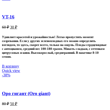
VT-16
Первоначальная
Текущая
60
₽
30
₽
цена
цена:
составляла
30 ₽.
Удивляет красотой и урожайностью! Легко пропустить момент
60 ₽.
созревания. Если у других зеленоплодных его можно определить
взглядом, то здесь, скорее всего, только на ощупь. Плоды сердцевидные
с антоцианом, средний вес 100-180 грамм. Мякоть сладкая, с оттенком
цитрусовых и киви. Высокорослый, среднеранний. В пакетике 8-10
семян.
В корзину
Quick view
-38%
Оро гигант (Oro giant)
Первоначальная
Текущая
80
₽
50
₽
цена
цена: