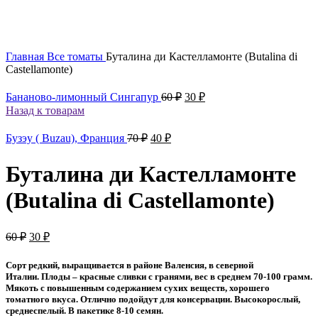
Главная
Все томаты
Буталина ди Кастелламонте (Butalina di
Castellamonte)
Первоначальная
Текущая
Бананово-лимонный Сингапур
60
₽
30
₽
цена
цена:
Назад к товарам
составляла
30 ₽.
60 ₽.
Первоначальная
Текущая
Бузэу ( Buzau), Франция
70
₽
40
₽
цена
цена:
составляла
40 ₽.
Буталина ди Кастелламонте
70 ₽.
(Butalina di Castellamonte)
Первоначальная
Текущая
60
₽
30
₽
цена
цена:
составляла
30 ₽.
Сорт редкий, выращивается в районе Валенсия, в северной
60 ₽.
Италии.
Плоды – красные сливки с гранями, вес в среднем 70-100 грамм.
Мякоть с повышенным содержанием сухих веществ, хорошего
томатного вкуса. Отлично подойдут для консервации. Высокорослый,
среднеспелый. В пакетике 8-10 семян.