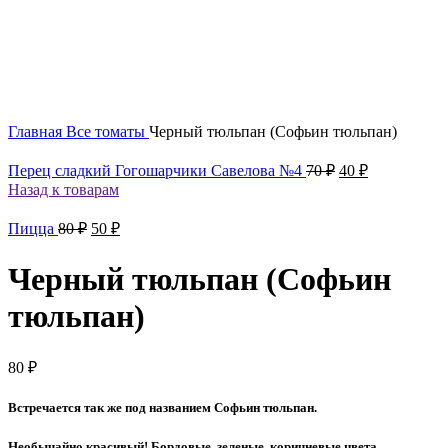
Увеличить
Главная
Все томаты
Черный тюльпан (Софьин тюльпан)
Первоначальна
Текущая
Перец сладкий Гогошарчики Савелова №4
70
₽
40
₽
цена
цена:
Назад к товарам
составляла
40 ₽.
70 ₽.
Первоначальная
Текущая
Пицца
80
₽
50
₽
цена
цена:
составляла
50 ₽.
Черный тюльпан (Софьин
80 ₽.
тюльпан)
80
₽
Встречается так же под названием Софьин тюльпан.
Необычайно красивый! Бордовые, зеленые, коричневые цвета