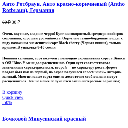
Анто Ротбраун, Анто красно-коричневый (Antho
Rotbraun), Германия
Первоначальная
Текущая
60
₽
30
₽
цена
цена:
составляла
30 ₽.
Очень вкусные, сладкие черри! Куст высокорослый, среднеранний срок
60 ₽.
созревания, хорошая урожайность. Округлые темно-бордовые плоды, с
виду похожи на знаменитый сорт Black cherry (Черная вишня), только
крупнее. В упаковке 8-10 семян
Новинка селекции, сорт получен с помощью скрещивания сортов Bianca
x OSU Blue. У меня дал расщепление. Один куст соответствовал
заявленным характеристикам, второй — по характеру роста, форме
плодов был как на первый, но окрас получился совсем иной – янтарно-
зеленый. Многие новые сорта еще не достаточно стабильны и могут
расщепляться. Тем не менее получаются очень интересные варианты).
В корзину
Quick view
-50%
Бочковой Минусинский красный