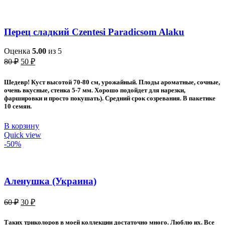
Перец сладкий Czentesi Paradicsom Alaku
Оценка
5.00
из 5
Первоначальная
Текущая
80
₽
50
₽
цена
цена:
составляла
50 ₽.
Шедевр! Куст высотой 70-80 см, урожайный. Плоды ароматные, сочные,
80 ₽.
очень вкусные, стенка 5-7 мм. Хорошо подойдет для нарезки,
фаршировки и просто покушать). Средний срок созревания. В пакетике
10 семян.
В корзину
Quick view
-50%
Аленушка (Украина)
Первоначальная
Текущая
60
₽
30
₽
цена
цена:
составляла
30 ₽.
Таких триколоров в моей коллекции достаточно много. Люблю их. Все