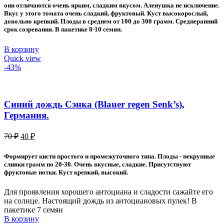
60 ₽.
они отличаются очень ярким, сладким вкусом. Аленушка не исключение.
Вкус у этого томата очень сладкий, фруктовый. Куст высокорослый,
довольно крепкий. Плоды в среднем от 100 до 300 грамм. Среднеранний
срок созревания. В пакетике 8-10 семян.
В корзину
Quick view
-43%
Синий дождь Сэнка (Blauer regen Senk’s),
Германия.
Первоначальная
Текущая
70
₽
40
₽
цена
цена:
составляла
40 ₽.
Формирует кисти простого и промежуточного типа. Плоды - некрупные
70 ₽.
сливки грамм по 20-30. Очень вкусные, сладкие. Присутствуют
фруктовые нотки. Куст крепкий, высокий.
Для проявления хорошего антоциана и сладости сажайте его
на солнце. Настоящий дождь из антоциановых пулек! В
пакетике 7 семян
В корзину