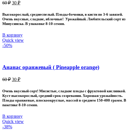
Первоначальная
Текущая
60
₽
30
₽
цена
цена:
составляла
30 ₽.
Высокорослый, среднеспелый. Плоды-бочонки, в кисти по 3-6 завязей.
60 ₽.
Очень вкусные, сладкие, яблочные! Урожайный. Любительский сорт из
Минусинска. В упаковке 8-10 семян.
В корзину
Quick view
-50%
Ананас оранжевый ( Pineapple orange)
Первоначальная
Текущая
60
₽
30
₽
цена
цена:
составляла
30 ₽.
Очень вкусный сорт! Мясистые, сладкие плоды с фруктовой кислинкой.
60 ₽.
Куст высокорослый, средний срок созревания. Хорошая урожайность.
Плоды оранжевые, плоскоокруглые, массой в среднем 150-400 грамм. В
пакетике 8-10 семян.
В корзину
Quick view
-38%