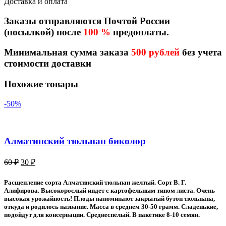
Доставка и оплата
Заказы отправляются Почтой России
(посылкой) после
100 %
предоплаты.
Минимальная сумма заказа
500 рублей
без учета
стоимости доставки
Похожие товары
-50%
Алматинский тюльпан биколор
Первоначальная
Текущая
60
₽
30
₽
цена
цена:
составляла
30 ₽.
Расщепление сорта Алматинский тюльпан желтый. Сорт В. Г.
60 ₽.
Алифирова. Высокорослый индет с картофельным типом листа. Очень
высокая урожайность! Плоды напоминают закрытый бутон тюльпана,
откуда и родилось название. Масса в среднем 30-50 грамм. Сладенькие,
подойдут для консервации. Среднеспелый. В пакетике 8-10 семян.