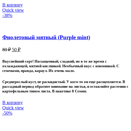
В корзину
Quick view
-38%
Фиолетовый мятный (Purple mint)
Первоначальная
Текущая
80
₽
50
₽
цена
цена:
составляла
50 ₽.
Вкуснейший сорт! Насыщенный, сладкий, но в то же время с
80 ₽.
охлаждающей, мятной кислинкой. Необычный вкус с изюминкой. С
семенами, правда, караул. Их очень мало.
Среднерослый куст, не раскидистый. У кого-то он еще расщепляется. В
рассадный период обратите внимание на листья, и оставляйте растения с
картофельным типом листа. В пакетике 8 Семян.
В корзину
Quick view
-50%