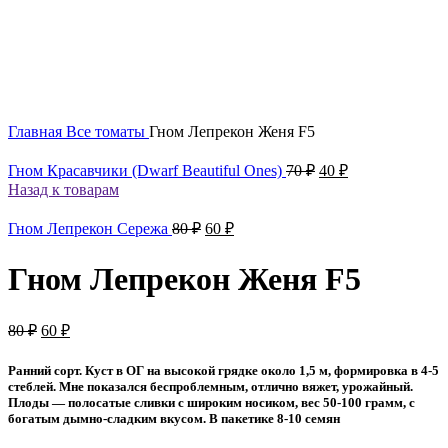
Увеличить
Главная
Все томаты
Гном Лепрекон Женя F5
Первоначальная
Текущая
Гном Красавчики (Dwarf Beautiful Ones)
70
₽
40
₽
цена
цена:
Назад к товарам
составляла
40 ₽.
70 ₽.
Первоначальная
Текущая
Гном Лепрекон Сережа
80
₽
60
₽
цена
цена:
составляла
60 ₽.
Гном Лепрекон Женя F5
80 ₽.
Первоначальная
Текущая
80
₽
60
₽
цена
цена:
составляла
60 ₽.
Ранний сорт. Куст в ОГ на высокой грядке около 1,5 м, формировка в 4-5
80 ₽.
стеблей. Мне показался беспроблемным, отлично вяжет, урожайный.
Плоды — полосатые сливки с широким носиком, вес 50-100 грамм, с
богатым дымно-сладким вкусом. В пакетике 8-10 семян