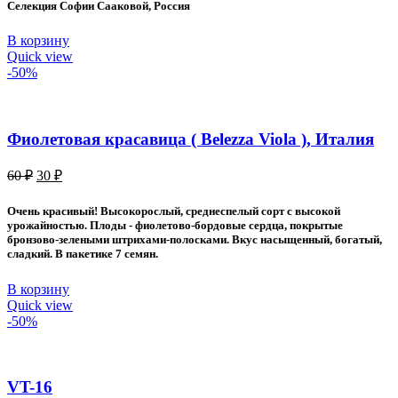
Селекция Софии Сааковой, Россия
В корзину
Quick view
-50%
Фиолетовая красавица ( Belezza Viola ), Италия
Первоначальная
Текущая
60
₽
30
₽
цена
цена:
составляла
30 ₽.
Очень красивый! Высокорослый, среднеспелый сорт с высокой
60 ₽.
урожайностью. Плоды - фиолетово-бордовые сердца, покрытые
бронзово-зелеными штрихами-полосками. Вкус насыщенный, богатый,
сладкий. В пакетике 7 семян.
В корзину
Quick view
-50%
VT-16