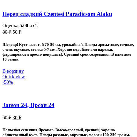
Перец сладкий Czentesi Paradicsom Alaku
Оценка
5.00
из 5
Первоначальная
Текущая
80
₽
50
₽
цена
цена:
составляла
50 ₽.
Шедевр! Куст высотой 70-80 см, урожайный. Плоды ароматные, сочные,
80 ₽.
очень вкусные, стенка 5-7 мм. Хорошо подойдет для нарезки,
фаршировки и просто покушать). Средний срок созревания. В пакетике
10 семян.
В корзину
Quick view
-50%
Jarson 24, Ярсон 24
Первоначальная
Текущая
60
₽
30
₽
цена
цена:
составляла
30 ₽.
Польская селекция Ярсонов. Высокорослый, крепкий, хорошо
60 ₽.
облиственный куст. Плоды розовые, округлые, массой 100-250 грамм.