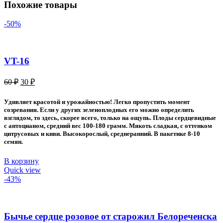
Похожие товары
-50%
VT-16
Первоначальная
Текущая
60
₽
30
₽
цена
цена:
составляла
30 ₽.
Удивляет красотой и урожайностью! Легко пропустить момент
60 ₽.
созревания. Если у других зеленоплодных его можно определить
взглядом, то здесь, скорее всего, только на ощупь. Плоды сердцевидные
с антоцианом, средний вес 100-180 грамм. Мякоть сладкая, с оттенком
цитрусовых и киви. Высокорослый, среднеранний. В пакетике 8-10
семян.
В корзину
Quick view
-43%
Бычье сердце розовое от старожил Белореченска