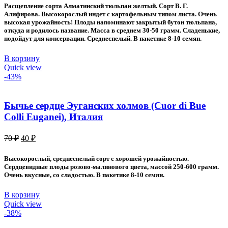
составляла
30 ₽.
Расщепление сорта Алматинский тюльпан желтый. Сорт В. Г.
60 ₽.
Алифирова. Высокорослый индет с картофельным типом листа. Очень
высокая урожайность! Плоды напоминают закрытый бутон тюльпана,
откуда и родилось название. Масса в среднем 30-50 грамм. Сладенькие,
подойдут для консервации. Среднеспелый. В пакетике 8-10 семян.
В корзину
Quick view
-43%
Бычье сердце Эуганских холмов (Cuor di Bue
Colli Euganei), Италия
Первоначальная
Текущая
70
₽
40
₽
цена
цена:
составляла
40 ₽.
Высокорослый, среднеспелый сорт с хорошей урожайностью.
70 ₽.
Сердцевидные плоды розово-малинового цвета, массой 250-600 грамм.
Очень вкусные, со сладостью. В пакетике 8-10 семян.
В корзину
Quick view
-38%