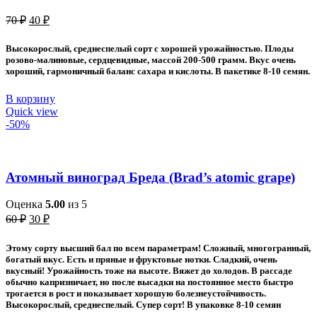
Первоначальная
Текущая
70
₽
40
₽
цена
цена:
составляла
40 ₽.
Высокорослый, среднеспелый сорт с хорошей урожайностью. Плоды
70 ₽.
розово-малиновые, сердцевидные, массой 200-500 грамм. Вкус очень
хороший, гармоничный баланс сахара и кислоты. В пакетике 8-10 семян.
В корзину
Quick view
-50%
Атомный виноград Бреда (Brad’s atomic grape)
Оценка
5.00
из 5
Первоначальная
Текущая
60
₽
30
₽
цена
цена:
составляла
30 ₽.
Этому
сорту высший бал по всем параметрам! Сложный, многогранный,
60 ₽.
богатый вкус. Есть и пряные и фруктовые нотки. Сладкий, очень
вкусный! Урожайность тоже на высоте. Вяжет до холодов. В рассаде
обычно капризничает, но после высадки на постоянное место быстро
трогается в рост и показывает хорошую болезнеустойчивость.
Высокорослый, среднеспелый. Супер сорт! В упаковке 8-10 семян