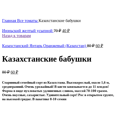
Главная
Все томаты
Казахстанские бабушки
Первоначальная
Текущая
Июньский желтый усыпной
70
₽
40
₽
цена
цена:
Назад к товарам
составляла
40 ₽.
70 ₽.
Первоначал
Текуща
Казахстанский Янтарь Оранжевый (Казахстан)
80
₽
60
₽
цена
цена:
составляла
60 ₽.
Казахстанские бабушки
80 ₽.
Первоначальная
Текущая
80
₽
60
₽
цена
цена:
составляла
60 ₽.
Старинный семейный сорт из Казахстана. Высокорослый, около 1,6 м,
80 ₽.
среднеранний. Очень урожайный! В кисти завязывается до 11 плодов!
Форма в виде пухловатых удлиненных сливок, массой 70-100 грамм.
Очень вкусные, сахаристые. Удивительный сорт! Рос в открытом грунте,
на высокой грядке. В пакетике 8-10 семян