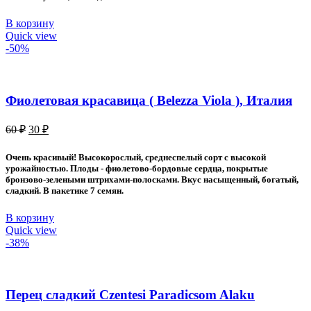
В корзину
Quick view
-50%
Фиолетовая красавица ( Belezza Viola ), Италия
Первоначальная
Текущая
60
₽
30
₽
цена
цена:
составляла
30 ₽.
Очень красивый! Высокорослый, среднеспелый сорт с высокой
60 ₽.
урожайностью. Плоды - фиолетово-бордовые сердца, покрытые
бронзово-зелеными штрихами-полосками. Вкус насыщенный, богатый,
сладкий. В пакетике 7 семян.
В корзину
Quick view
-38%
Перец сладкий Czentesi Paradicsom Alaku