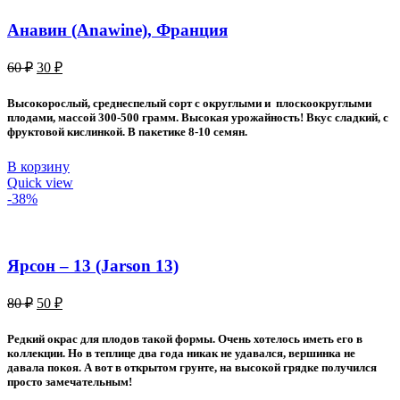
Анавин (Anawine), Франция
Первоначальная
Текущая
60
₽
30
₽
цена
цена:
составляла
30 ₽.
Высокорослый, среднеспелый сорт с округлыми и плоскоокруглыми
60 ₽.
плодами, массой 300-500 грамм. Высокая урожайность! Вкус сладкий, с
фруктовой кислинкой. В пакетике 8-10 семян.
В корзину
Quick view
-38%
Ярсон – 13 (Jarson 13)
Первоначальная
Текущая
80
₽
50
₽
цена
цена:
составляла
50 ₽.
Редкий окрас для плодов такой формы. Очень хотелось иметь его в
80 ₽.
коллекции. Но в теплице два года никак не удавался, вершинка не
давала покоя. А вот в открытом грунте, на высокой грядке получился
просто замечательным!