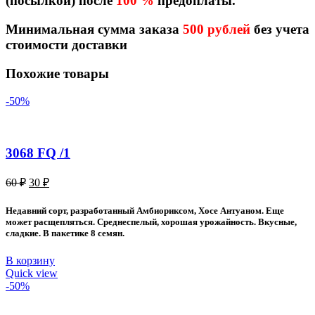
(посылкой) после
100 %
предоплаты.
Минимальная сумма заказа
500 рублей
без учета
стоимости доставки
Похожие товары
-50%
3068 FQ /1
Первоначальная
Текущая
60
₽
30
₽
цена
цена:
составляла
30 ₽.
Недавний сорт, разработанный Амбиориксом, Хосе Антуаном. Еще
60 ₽.
может расщепляться. Среднеспелый, хорошая урожайность. Вкусные,
сладкие. В пакетике 8 семян.
В корзину
Quick view
-50%