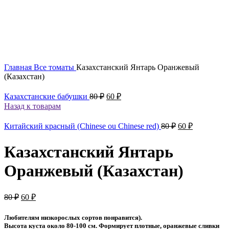
Увеличить
Главная
Все томаты
Казахстанский Янтарь Оранжевый
(Казахстан)
Первоначальная
Текущая
Казахстанские бабушки
80
₽
60
₽
цена
цена:
Назад к товарам
составляла
60 ₽.
80 ₽.
Первоначальн
Текущая
Китайский красный (Chinese ou Chinese red)
80
₽
60
₽
цена
цена:
составляла
60 ₽.
Казахстанский Янтарь
80 ₽.
Оранжевый (Казахстан)
Первоначальная
Текущая
80
₽
60
₽
цена
цена:
составляла
60 ₽.
Любителям низкорослых сортов понравится).
80 ₽.
Высота куста около 80-100 см. Формирует плотные, оранжевые сливки