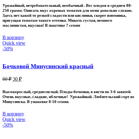
Урожайный, нетребовательный, необычный . Вес плодов в среднем 80-
250 грамм. Описать вкус охровых томатов для меня довольно сложно.
Здесь нет какой то резкой сладости или кислинки, скорее изюминка,
присущая томатам такого оттенка. Мякоть густая, немного
маслянистая, вкусная! В пакетике 7 семян
В корзину
Quick view
-50%
Бочковой Минусинский красный
Первоначальная
Текущая
60
₽
30
₽
цена
цена:
составляла
30 ₽.
Высокорослый, среднеспелый. Плоды-бочонки, в кисти по 3-6 завязей.
60 ₽.
Очень вкусные, сладкие, яблочные! Урожайный. Любительский сорт из
Минусинска. В упаковке 8-10 семян.
В корзину
Quick view
-50%