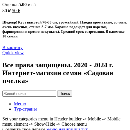
Оценка
5.00
из 5
Первоначальная
Текущая
80
₽
50
₽
цена
цена:
составляла
50 ₽.
Шедевр! Куст высотой 70-80 см, урожайный. Плоды ароматные, сочные,
80 ₽.
очень вкусные, стенка 5-7 мм. Хорошо подойдет для нарезки,
фаршировки и просто покушать). Средний срок созревания. В пакетике
10 семян.
В корзину
Quick view
Все права защищены. 2020 - 2024 г.
Интернет-магазин семян «Садовая
пчелка»
Поиск
Меню
Тур-страны
Set your categories menu in Header builder -> Mobile -> Mobile
menu element -> Show/Hide -> Choose menu
Создайте свое первое
меню навигации тут