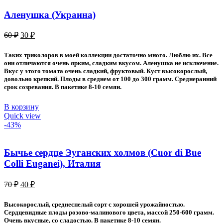
Аленушка (Украина)
Первоначальная
Текущая
60
₽
30
₽
цена
цена:
составляла
30 ₽.
Таких триколоров в моей коллекции достаточно много. Люблю их. Все
60 ₽.
они отличаются очень ярким, сладким вкусом. Аленушка не исключение.
Вкус у этого томата очень сладкий, фруктовый. Куст высокорослый,
довольно крепкий. Плоды в среднем от 100 до 300 грамм. Среднеранний
срок созревания. В пакетике 8-10 семян.
В корзину
Quick view
-43%
Бычье сердце Эуганских холмов (Cuor di Bue
Colli Euganei), Италия
Первоначальная
Текущая
70
₽
40
₽
цена
цена:
составляла
40 ₽.
Высокорослый, среднеспелый сорт с хорошей урожайностью.
70 ₽.
Сердцевидные плоды розово-малинового цвета, массой 250-600 грамм.
Очень вкусные, со сладостью. В пакетике 8-10 семян.