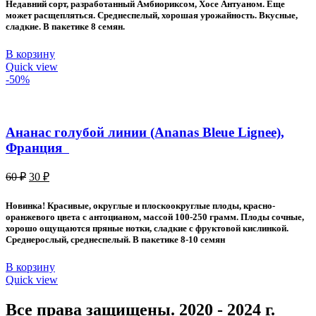
30 ₽.
Недавний сорт, разработанный Амбиориксом, Хосе Антуаном. Еще
60 ₽.
может расщепляться. Среднеспелый, хорошая урожайность. Вкусные,
сладкие. В пакетике 8 семян.
В корзину
Quick view
-50%
Ананас голубой линии (Ananas Bleue Lignee),
Франция
Первоначальная
Текущая
60
₽
30
₽
цена
цена:
составляла
30 ₽.
Новинка! Красивые, округлые и плоскоокруглые плоды, красно-
60 ₽.
оранжевого цвета с антоцианом, массой 100-250 грамм. Плоды сочные,
хорошо ощущаются пряные нотки, сладкие с фруктовой кислинкой.
Среднерослый, среднеспелый. В пакетике 8-10 семян
В корзину
Quick view
Все права защищены. 2020 - 2024 г.