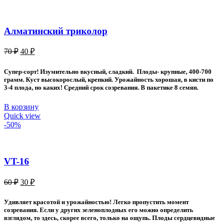
Алматинский триколор
Первоначальная
Текущая
70
₽
40
₽
цена
цена:
составляла
40 ₽.
Супер-сорт! Изумительно вкусный, сладкий. Плоды- крупные, 400-700
70 ₽.
грамм. Куст высокорослый, крепкий. Урожайность хорошая, в кисти по
3-4 плода, но каких! Средний срок созревания. В пакетике 8 семян.
В корзину
Quick view
-50%
VT-16
Первоначальная
Текущая
60
₽
30
₽
цена
цена:
составляла
30 ₽.
Удивляет красотой и урожайностью! Легко пропустить момент
60 ₽.
созревания. Если у других зеленоплодных его можно определить
взглядом, то здесь, скорее всего, только на ощупь. Плоды сердцевидные