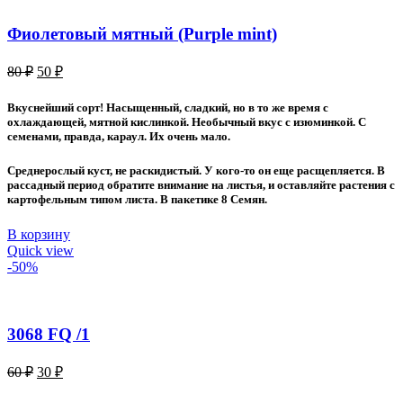
Фиолетовый мятный (Purple mint)
Первоначальная
Текущая
80
₽
50
₽
цена
цена:
составляла
50 ₽.
Вкуснейший сорт! Насыщенный, сладкий, но в то же время с
80 ₽.
охлаждающей, мятной кислинкой. Необычный вкус с изюминкой. С
семенами, правда, караул. Их очень мало.
Среднерослый куст, не раскидистый. У кого-то он еще расщепляется. В
рассадный период обратите внимание на листья, и оставляйте растения с
картофельным типом листа. В пакетике 8 Семян.
В корзину
Quick view
-50%
3068 FQ /1
Первоначальная
Текущая
60
₽
30
₽
цена
цена:
составляла