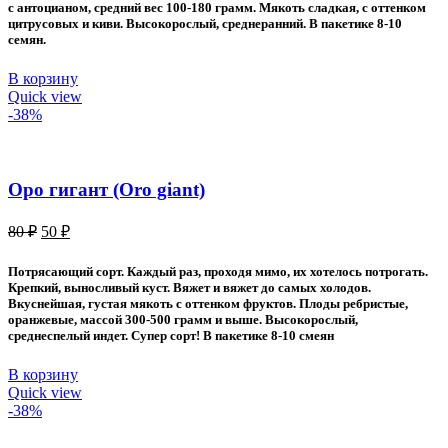
с антоцианом, средний вес 100-180 грамм. Мякоть сладкая, с оттенком
цитрусовых и киви. Высокорослый, среднеранний. В пакетике 8-10
семян.
В корзину
Quick view
-38%
Оро гигант (Oro giant)
Первоначальная
Текущая
80
₽
50
₽
цена
цена:
составляла
50 ₽.
Потрясающий сорт. Каждый раз, проходя мимо, их хотелось потрогать.
80 ₽.
Крепкий, выносливый куст. Вяжет и вяжет до самых холодов.
Вкуснейшая, густая мякоть с оттенком фруктов. Плоды ребристые,
оранжевые, массой 300-500 грамм и выше. Высокорослый,
среднеспелый индет. Супер сорт! В пакетике 8-10 смеян
В корзину
Quick view
-38%