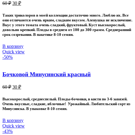
Первоначальная
Текущая
60
₽
30
₽
цена
цена:
составляла
30 ₽.
Таких триколоров в моей коллекции достаточно много. Люблю их. Все
60 ₽.
они отличаются очень ярким, сладким вкусом. Аленушка не исключение.
Вкус у этого томата очень сладкий, фруктовый. Куст высокорослый,
довольно крепкий. Плоды в среднем от 100 до 300 грамм. Среднеранний
срок созревания. В пакетике 8-10 семян.
В корзину
Quick view
-50%
Бочковой Минусинский красный
Первоначальная
Текущая
60
₽
30
₽
цена
цена:
составляла
30 ₽.
Высокорослый, среднеспелый. Плоды-бочонки, в кисти по 3-6 завязей.
60 ₽.
Очень вкусные, сладкие, яблочные! Урожайный. Любительский сорт из
Минусинска. В упаковке 8-10 семян.
В корзину
Quick view
-43%