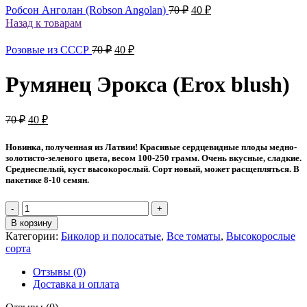
Первоначальная
Текущая
Робсон Анголан (Robson Angolan)
70
₽
40
₽
цена
цена:
Назад к товарам
составляла
40 ₽.
70 ₽.
Первоначальная
Текущая
Розовые из СССР
70
₽
40
₽
цена
цена:
составляла
40 ₽.
Румянец Эрокса (Erox blush)
70 ₽.
Первоначальная
Текущая
70
₽
40
₽
цена
цена:
составляла
40 ₽.
Новинка, полученная из Латвии! Красивые сердцевидные плоды медно-
70 ₽.
золотисто-зеленого цвета, весом 100-250 грамм. Очень вкусные, сладкие.
Среднеспелый, куст высокорослый. Сорт новый, может расщепляться. В
пакетике 8-10 семян.
Количество
товара
В корзину
Румянец
Категории:
Биколор и полосатые
,
Все томаты
,
Высокорослые
Эрокса
сорта
(Erox
blush)
Отзывы (0)
Доставка и оплата