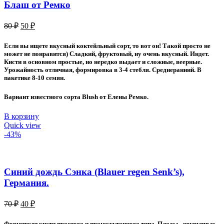
Блаш от Ремко
Первоначальная
Текущая
80
₽
50
₽
цена
цена:
составляла
50 ₽.
Если вы ищете вкусный коктейльный сорт, то вот он! Такой просто не
80 ₽.
может не понравится) Сладкий, фруктовый, ну очень вкусный. Индет.
Кисти в основном простые, но нередко выдает и сложные, веерные.
Урожайность отличная, формировка в 3-4 стебля. Среднеранний. В
пакетике 8-10 семян.
Вариант известного сорта Blush от Елены Ремко.
В корзину
Quick view
-43%
Синий дождь Сэнка (Blauer regen Senk’s),
Германия.
Первоначальная
Текущая
70
₽
40
₽
цена
цена:
составляла
40 ₽.
Формирует кисти простого и промежуточного типа. Плоды - некрупные