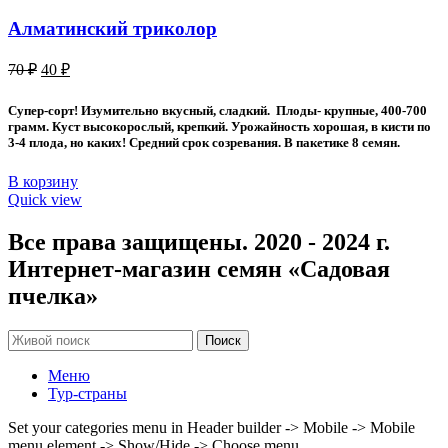
Алматинский триколор
Первоначальная
Текущая
70
₽
40
₽
цена
цена:
составляла
40 ₽.
Супер-сорт! Изумительно вкусный, сладкий. Плоды- крупные, 400-700
70 ₽.
грамм. Куст высокорослый, крепкий. Урожайность хорошая, в кисти по
3-4 плода, но каких! Средний срок созревания. В пакетике 8 семян.
В корзину
Quick view
Все права защищены. 2020 - 2024 г.
Интернет-магазин семян «Садовая
пчелка»
Поиск
Меню
Тур-страны
Set your categories menu in Header builder -> Mobile -> Mobile
menu element -> Show/Hide -> Choose menu