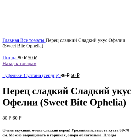
Увеличить
Главная
Все томаты
Перец сладкий Сладкий укус Офелии
(Sweet Bite Ophelia)
Первоначальная
Текущая
Пицца
80
₽
50
₽
цена
цена:
Назад к товарам
составляла
50 ₽.
80 ₽.
Первоначальная
Текущая
Туфельки Султана (сердце)
80
₽
60
₽
цена
цена:
составляла
60 ₽.
Перец сладкий Сладкий укус
80 ₽.
Офелии (Sweet Bite Ophelia)
Первоначальная
Текущая
80
₽
60
₽
цена
цена:
составляла
60 ₽.
Очень вкусный, очень сладкий перец! Урожайный, высота куста 60-70
80 ₽.
см. Можно выращивать в горшках, опора обязательна. Плоды