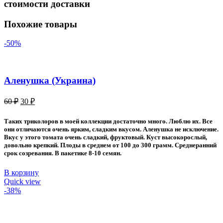
стоимости доставки
Похожие товары
-50%
Аленушка (Украина)
Первоначальная
Текущая
60
₽
30
₽
цена
цена:
составляла
30 ₽.
Таких триколоров в моей коллекции достаточно много. Люблю их. Все
60 ₽.
они отличаются очень ярким, сладким вкусом. Аленушка не исключение.
Вкус у этого томата очень сладкий, фруктовый. Куст высокорослый,
довольно крепкий. Плоды в среднем от 100 до 300 грамм. Среднеранний
срок созревания. В пакетике 8-10 семян.
В корзину
Quick view
-38%