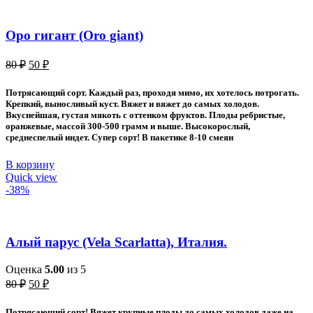
Оро гигант (Oro giant)
Первоначальная
Текущая
80
₽
50
₽
цена
цена:
составляла
50 ₽.
Потрясающий сорт. Каждый раз, проходя мимо, их хотелось потрогать.
80 ₽.
Крепкий, выносливый куст. Вяжет и вяжет до самых холодов.
Вкуснейшая, густая мякоть с оттенком фруктов. Плоды ребристые,
оранжевые, массой 300-500 грамм и выше. Высокорослый,
среднеспелый индет. Супер сорт! В пакетике 8-10 смеян
В корзину
Quick view
-38%
Алый парус (Vela Scarlatta), Италия.
Оценка
5.00
из 5
Первоначальная
Текущая
80
₽
50
₽
цена
цена:
составляла
50 ₽.
Потрясающий сорт! Вяжет крупные плоды до самых холодов даже на