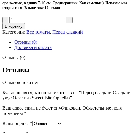
оранжевые, в длину 7-10 см. Среднеранний. Как семечки:). Невозможно
оторваться! В пакетике 10 семян
Количество
товара
В корзину
Перец
Категории:
Все томаты
,
Перец сладкий
сладкий
Сладкий
Отзывы (0)
укус
Доставка и оплата
Офелии
(Sweet
Отзывы (0)
Bite
Ophelia)
Отзывы
Отзывов пока нет.
Будьте первым, кто оставил отзыв на “Перец сладкий Сладкий
укус Офелии (Sweet Bite Ophelia)”
Ваш адрес email не будет опубликован.
Обязательные поля
помечены
*
Ваша оценка
*