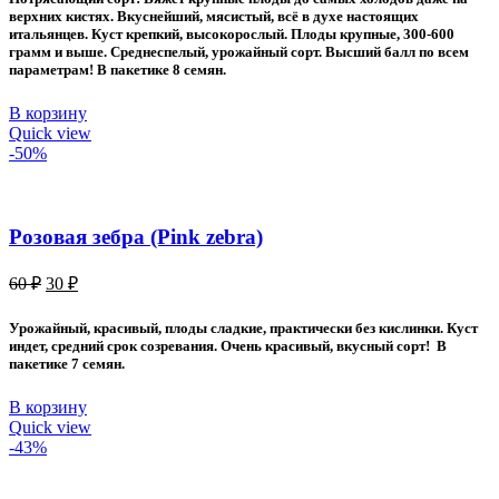
80 ₽.
верхних кистях. Вкуснейший, мясистый, всё в духе настоящих
итальянцев. Куст крепкий, высокорослый. Плоды крупные, 300-600
грамм и выше. Среднеспелый, урожайный сорт. Высший балл по всем
параметрам! В пакетике 8 семян.
В корзину
Quick view
-50%
Розовая зебра (Pink zebra)
Первоначальная
Текущая
60
₽
30
₽
цена
цена:
составляла
30 ₽.
Урожайный, красивый, плоды сладкие, практически без кислинки. Куст
60 ₽.
индет, средний срок созревания. Очень красивый, вкусный сорт! В
пакетике 7 семян.
В корзину
Quick view
-43%