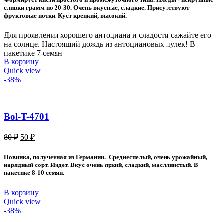
70 ₽.
сливки грамм по 20-30. Очень вкусные, сладкие. Присутствуют
фруктовые нотки. Куст крепкий, высокий.
Для проявления хорошего антоциана и сладости сажайте его
на солнце. Настоящий дождь из антоциановых пулек! В
пакетике 7 семян
В корзину
Quick view
-38%
Bol-T-4701
Первоначальная
Текущая
80
₽
50
₽
цена
цена:
составляла
50 ₽.
Новинка, полученная из Германии. Среднеспелый, очень урожайный,
80 ₽.
нарядный сорт. Индет. Вкус очень яркий, сладкий, маслянистый. В
пакетике 8-10 семян.
В корзину
Quick view
-38%