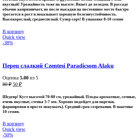
вкусный! Урожайность тоже на высоте. Вяжет до холодов. В рассаде
обычно капризничает, но после высадки на постоянное место быстро
трогается в рост и показывает хорошую болезнеустойчивость.
Высокорослый, среднеспелый. Супер сорт! В упаковке 8-10 семян
В корзину
Quick view
-38%
Перец сладкий Czentesi Paradicsom Alaku
Оценка
5.00
из 5
Первоначальная
Текущая
80
₽
50
₽
цена
цена:
составляла
50 ₽.
Шедевр! Куст высотой 70-80 см, урожайный. Плоды ароматные, сочные,
80 ₽.
очень вкусные, стенка 5-7 мм. Хорошо подойдет для нарезки,
фаршировки и просто покушать). Средний срок созревания. В пакетике
10 семян.
В корзину
Quick view
-50%