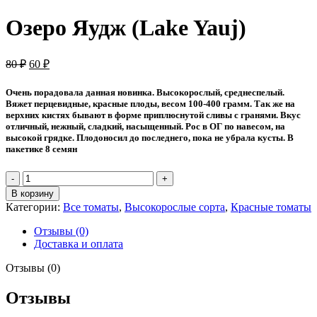
цена
цена:
составляла
40 ₽.
Озеро Яудж (Lake Yauj)
70 ₽.
Первоначальная
Текущая
80
₽
60
₽
цена
цена:
составляла
60 ₽.
Очень порадовала данная новинка. Высокорослый, среднеспелый.
80 ₽.
Вяжет перцевидные, красные плоды, весом 100-400 грамм. Так же на
верхних кистях бывают в форме приплюснутой сливы с гранями. Вкус
отличный, нежный, сладкий, насыщенный. Рос в ОГ по навесом, на
высокой грядке. Плодоносил до последнего, пока не убрала кусты. В
пакетике 8 семян
Количество
товара
В корзину
Озеро
Категории:
Все томаты
,
Высокорослые сорта
,
Красные томаты
Яудж
(Lake
Отзывы (0)
Yauj)
Доставка и оплата
Отзывы (0)
Отзывы