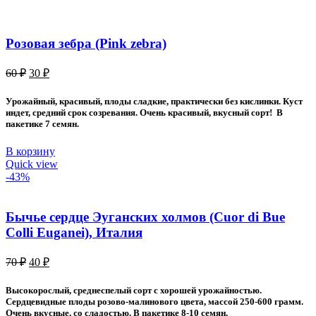
Розовая зебра (Pink zebra)
Первоначальная
Текущая
60
₽
30
₽
цена
цена:
составляла
30 ₽.
Урожайный, красивый, плоды сладкие, практически без кислинки. Куст
60 ₽.
индет, средний срок созревания. Очень красивый, вкусный сорт! В
пакетике 7 семян.
В корзину
Quick view
-43%
Бычье сердце Эуганских холмов (Cuor di Bue
Colli Euganei), Италия
Первоначальная
Текущая
70
₽
40
₽
цена
цена:
составляла
40 ₽.
Высокорослый, среднеспелый сорт с хорошей урожайностью.
70 ₽.
Сердцевидные плоды розово-малинового цвета, массой 250-600 грамм.
Очень вкусные, со сладостью. В пакетике 8-10 семян.