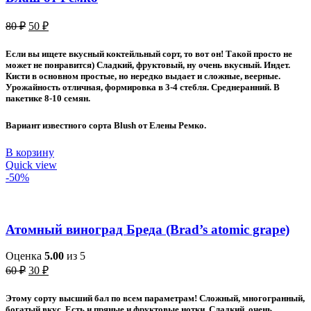
Первоначальная
Текущая
80
₽
50
₽
цена
цена:
составляла
50 ₽.
Если вы ищете вкусный коктейльный сорт, то вот он! Такой просто не
80 ₽.
может не понравится) Сладкий, фруктовый, ну очень вкусный. Индет.
Кисти в основном простые, но нередко выдает и сложные, веерные.
Урожайность отличная, формировка в 3-4 стебля. Среднеранний. В
пакетике 8-10 семян.
Вариант известного сорта Blush от Елены Ремко.
В корзину
Quick view
-50%
Атомный виноград Бреда (Brad’s atomic grape)
Оценка
5.00
из 5
Первоначальная
Текущая
60
₽
30
₽
цена
цена:
составляла
30 ₽.
Этому
сорту высший бал по всем параметрам! Сложный, многогранный,
60 ₽.
богатый вкус. Есть и пряные и фруктовые нотки. Сладкий, очень