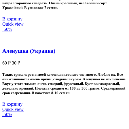
набрал хорошую сладость. Очень красивый, необычный сорт.
Урожайный. В упаковке 7 семян.
В корзину
Quick view
-50%
Аленушка (Украина)
Первоначальная
Текущая
60
₽
30
₽
цена
цена:
составляла
30 ₽.
Таких триколоров в моей коллекции достаточно много. Люблю их. Все
60 ₽.
они отличаются очень ярким, сладким вкусом. Аленушка не исключение.
Вкус у этого томата очень сладкий, фруктовый. Куст высокорослый,
довольно крепкий. Плоды в среднем от 100 до 300 грамм. Среднеранний
срок созревания. В пакетике 8-10 семян.
В корзину
Quick view
-50%