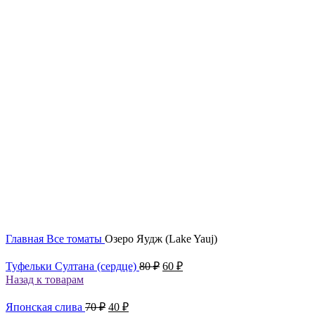
Увеличить
Главная
Все томаты
Озеро Яудж (Lake Yauj)
Первоначальная
Текущая
Туфельки Султана (сердце)
80
₽
60
₽
цена
цена:
Назад к товарам
составляла
60 ₽.
80 ₽.
Первоначальная
Текущая
Японская слива
70
₽
40
₽