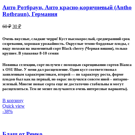
Анто Ротбраун, Анто красно-коричневый (Antho
Rotbraun), Германия
Первоначальная
Текущая
60
₽
30
₽
цена
цена:
составляла
30 ₽.
Очень вкусные, сладкие черри! Куст высокорослый, среднеранний срок
60 ₽.
созревания, хорошая урожайность. Округлые темно-бордовые плоды, с
виду похожи на знаменитый сорт Black cherry (Черная вишня), только
крупнее. В упаковке 8-10 семян
Новинка селекции, сорт получен с помощью скрещивания сортов Bianca
x OSU Blue. У меня дал расщепление. Один куст соответствовал
заявленным характеристикам, второй — по характеру роста, форме
плодов был как на первый, но окрас получился совсем иной – янтарно-
зеленый. Многие новые сорта еще не достаточно стабильны и могут
расщепляться. Тем не менее получаются очень интересные варианты).
В корзину
Quick view
-38%
Блаш от Ремко