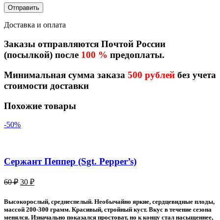
Доставка и оплата
Заказы отправляются Почтой России
(посылкой) после
100 %
предоплаты.
Минимальная сумма заказа
500 рублей
без учета
стоимости доставки
Похожие товары
-50%
Сержант Пеппер (Sgt. Pepper’s)
Первоначальная
Текущая
60
₽
30
₽
цена
цена:
составляла
30 ₽.
Высокорослый, среднеспелый. Необычайно яркие, сердцевидные плоды,
60 ₽.
массой 200-300 грамм. Красивый, стройный куст. Вкус в течение сезона
менялся. Изначально показался простоват, но к концу стал насыщеннее,