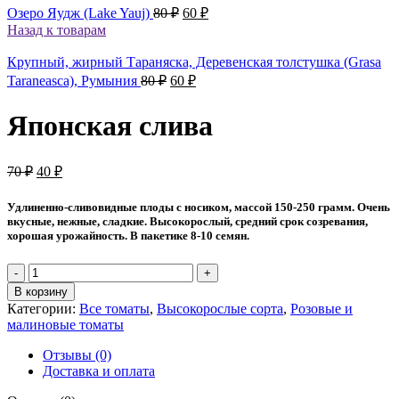
Первоначальная
Текущая
Озеро Яудж (Lake Yauj)
80
₽
60
₽
цена
цена:
Назад к товарам
составляла
60 ₽.
80 ₽.
Крупный, жирный Тараняска, Деревенская толстушка (Grasa
Первоначальная
Текущая
Taraneasca), Румыния
80
₽
60
₽
цена
цена:
составляла
60 ₽.
Японская слива
80 ₽.
Первоначальная
Текущая
70
₽
40
₽
цена
цена:
составляла
40 ₽.
Удлиненно-сливовидные плоды с носиком, массой 150-250 грамм. Очень
70 ₽.
вкусные, нежные, сладкие. Высокорослый, средний срок созревания,
хорошая урожайность. В пакетике 8-10 семян.
Количество
товара
В корзину
Японская
Категории:
Все томаты
,
Высокорослые сорта
,
Розовые и
слива
малиновые томаты
Отзывы (0)
Доставка и оплата