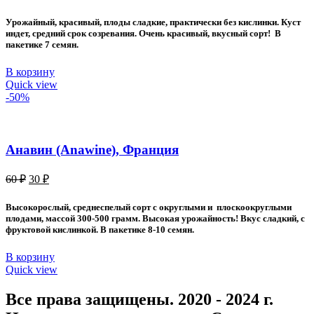
цена
цена:
составляла
30 ₽.
Урожайный, красивый, плоды сладкие, практически без кислинки. Куст
60 ₽.
индет, средний срок созревания. Очень красивый, вкусный сорт! В
пакетике 7 семян.
В корзину
Quick view
-50%
Анавин (Anawine), Франция
Первоначальная
Текущая
60
₽
30
₽
цена
цена:
составляла
30 ₽.
Высокорослый, среднеспелый сорт с округлыми и плоскоокруглыми
60 ₽.
плодами, массой 300-500 грамм. Высокая урожайность! Вкус сладкий, с
фруктовой кислинкой. В пакетике 8-10 семян.
В корзину
Quick view
Все права защищены. 2020 - 2024 г.