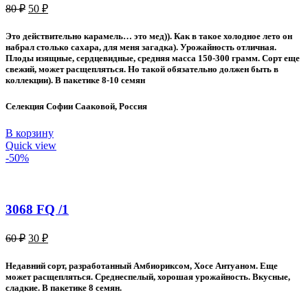
Первоначальная
Текущая
80
₽
50
₽
цена
цена:
составляла
50 ₽.
Это действительно карамель… это мед)). Как в такое холодное лето он
80 ₽.
набрал столько сахара, для меня загадка). Урожайность отличная.
Плоды изящные, сердцевидные, средняя масса 150-300 грамм. Сорт еще
свежий, может расщепляться. Но такой обязательно должен быть в
коллекции). В пакетике 8-10 семян
Селекция Софии Сааковой, Россия
В корзину
Quick view
-50%
3068 FQ /1
Первоначальная
Текущая
60
₽
30
₽
цена
цена:
составляла
30 ₽.
Недавний сорт, разработанный Амбиориксом, Хосе Антуаном. Еще
60 ₽.
может расщепляться. Среднеспелый, хорошая урожайность. Вкусные,
сладкие. В пакетике 8 семян.