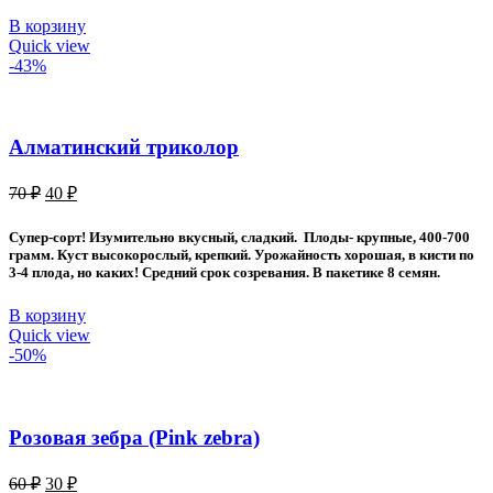
В корзину
Quick view
-43%
Алматинский триколор
Первоначальная
Текущая
70
₽
40
₽
цена
цена:
составляла
40 ₽.
Супер-сорт! Изумительно вкусный, сладкий. Плоды- крупные, 400-700
70 ₽.
грамм. Куст высокорослый, крепкий. Урожайность хорошая, в кисти по
3-4 плода, но каких! Средний срок созревания. В пакетике 8 семян.
В корзину
Quick view
-50%
Розовая зебра (Pink zebra)
Первоначальная
Текущая
60
₽
30
₽