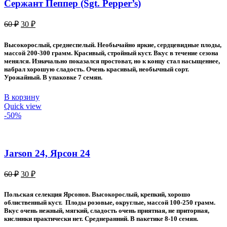
Сержант Пеппер (Sgt. Pepper’s)
Первоначальная
Текущая
60
₽
30
₽
цена
цена:
составляла
30 ₽.
Высокорослый, среднеспелый. Необычайно яркие, сердцевидные плоды,
60 ₽.
массой 200-300 грамм. Красивый, стройный куст. Вкус в течение сезона
менялся. Изначально показался простоват, но к концу стал насыщеннее,
набрал хорошую сладость. Очень красивый, необычный сорт.
Урожайный. В упаковке 7 семян.
В корзину
Quick view
-50%
Jarson 24, Ярсон 24
Первоначальная
Текущая
60
₽
30
₽
цена
цена:
составляла
30 ₽.
Польская селекция Ярсонов. Высокорослый, крепкий, хорошо
60 ₽.
облиственный куст. Плоды розовые, округлые, массой 100-250 грамм.
Вкус очень нежный, мягкий, сладость очень приятная, не приторная,
кислинки практически нет. Среднеранний. В пакетике 8-10 семян.