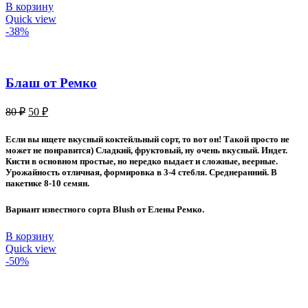
В корзину
Quick view
-38%
Блаш от Ремко
Первоначальная
Текущая
80
₽
50
₽
цена
цена:
составляла
50 ₽.
Если вы ищете вкусный коктейльный сорт, то вот он! Такой просто не
80 ₽.
может не понравится) Сладкий, фруктовый, ну очень вкусный. Индет.
Кисти в основном простые, но нередко выдает и сложные, веерные.
Урожайность отличная, формировка в 3-4 стебля. Среднеранний. В
пакетике 8-10 семян.
Вариант известного сорта Blush от Елены Ремко.
В корзину
Quick view
-50%