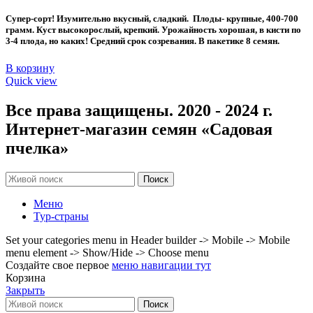
цена
цена:
составляла
40 ₽.
Супер-сорт! Изумительно вкусный, сладкий. Плоды- крупные, 400-700
70 ₽.
грамм. Куст высокорослый, крепкий. Урожайность хорошая, в кисти по
3-4 плода, но каких! Средний срок созревания. В пакетике 8 семян.
В корзину
Quick view
Все права защищены. 2020 - 2024 г.
Интернет-магазин семян «Садовая
пчелка»
Поиск
Меню
Тур-страны
Set your categories menu in Header builder -> Mobile -> Mobile
menu element -> Show/Hide -> Choose menu
Создайте свое первое
меню навигации тут
Корзина
Закрыть
Поиск