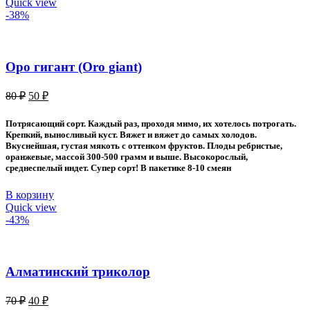
Quick view
-38%
Оро гигант (Oro giant)
Первоначальная
Текущая
80
₽
50
₽
цена
цена:
составляла
50 ₽.
Потрясающий сорт. Каждый раз, проходя мимо, их хотелось потрогать.
80 ₽.
Крепкий, выносливый куст. Вяжет и вяжет до самых холодов.
Вкуснейшая, густая мякоть с оттенком фруктов. Плоды ребристые,
оранжевые, массой 300-500 грамм и выше. Высокорослый,
среднеспелый индет. Супер сорт! В пакетике 8-10 смеян
В корзину
Quick view
-43%
Алматинский триколор
Первоначальная
Текущая
70
₽
40
₽