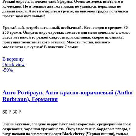
Редкий окрас для плодов такой формы. Очень хотелось иметь его в
80 ₽.
коллекции. Но в теплице два года никак не удавался, вершинка не
давала покоя. А вот в открытом грунте, на высокой грядке получился
просто замечательным!
Урожайный, нетребовательный, необычный . Вес плодов в среднем 80-
250 грамм. Описать вкус охровых томатов для меня довольно сложно.
Здесь нет какой то резкой сладости или кислинки, скорее изюминка,
присущая томатам такого оттенка. Мякоть густая, немного
маслянистая, вкусная! В пакетике 7 семян
В корзину
Quick view
-50%
Анто Ротбраун, Анто красно-коричневый (Antho
Rotbraun), Германия
Первоначальная
Текущая
60
₽
30
₽
цена
цена:
составляла
30 ₽.
Очень вкусные, сладкие черри! Куст высокорослый, среднеранний срок
60 ₽.
созревания, хорошая урожайность. Округлые темно-бордовые плоды, с
виду похожи на знаменитый сорт Black cherry (Черная вишня), только