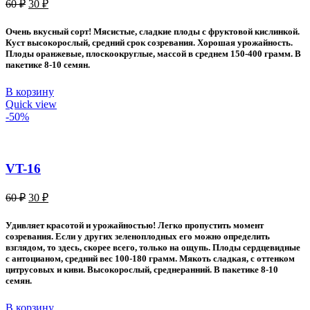
Первоначальная
Текущая
60
₽
30
₽
цена
цена:
составляла
30 ₽.
Очень вкусный сорт! Мясистые, сладкие плоды с фруктовой кислинкой.
60 ₽.
Куст высокорослый, средний срок созревания. Хорошая урожайность.
Плоды оранжевые, плоскоокруглые, массой в среднем 150-400 грамм. В
пакетике 8-10 семян.
В корзину
Quick view
-50%
VT-16
Первоначальная
Текущая
60
₽
30
₽
цена
цена:
составляла
30 ₽.
Удивляет красотой и урожайностью! Легко пропустить момент
60 ₽.
созревания. Если у других зеленоплодных его можно определить
взглядом, то здесь, скорее всего, только на ощупь. Плоды сердцевидные
с антоцианом, средний вес 100-180 грамм. Мякоть сладкая, с оттенком
цитрусовых и киви. Высокорослый, среднеранний. В пакетике 8-10
семян.
В корзину