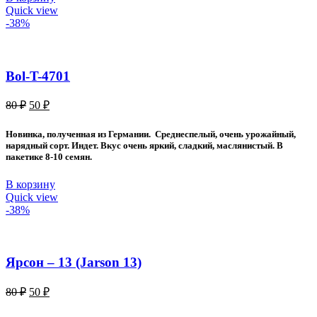
Quick view
-38%
Bol-T-4701
Первоначальная
Текущая
80
₽
50
₽
цена
цена:
составляла
50 ₽.
Новинка, полученная из Германии. Среднеспелый, очень урожайный,
80 ₽.
нарядный сорт. Индет. Вкус очень яркий, сладкий, маслянистый. В
пакетике 8-10 семян.
В корзину
Quick view
-38%
Ярсон – 13 (Jarson 13)
Первоначальная
Текущая
80
₽
50
₽
цена
цена:
составляла
50 ₽.