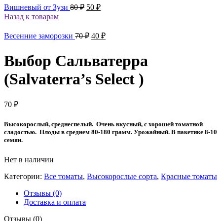
Первоначальная
Текущая
Вишневый от Зузи
80
₽
50
₽
цена
цена:
Назад к товарам
составляла
50 ₽.
80 ₽.
Первоначальная
Текущая
Весенние заморозки
70
₽
40
₽
цена
цена:
составляла
40 ₽.
Выбор Сальватерра
70 ₽.
(Salvaterra’s Select )
70
₽
Высокорослый, среднеспелый. Очень вкусный, с хорошей томатной
сладостью. Плоды в среднем 80-180 грамм. Урожайный. В пакетике 8-10
семян.
Нет в наличии
Категории:
Все томаты
,
Высокорослые сорта
,
Красные томаты
Отзывы (0)
Доставка и оплата
Отзывы (0)