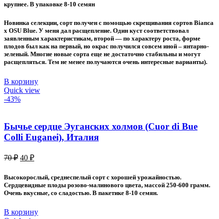
крупнее. В упаковке 8-10 семян
Новинка селекции, сорт получен с помощью скрещивания сортов Bianca
x OSU Blue. У меня дал расщепление. Один куст соответствовал
заявленным характеристикам, второй — по характеру роста, форме
плодов был как на первый, но окрас получился совсем иной – янтарно-
зеленый. Многие новые сорта еще не достаточно стабильны и могут
расщепляться. Тем не менее получаются очень интересные варианты).
В корзину
Quick view
-43%
Бычье сердце Эуганских холмов (Cuor di Bue
Colli Euganei), Италия
Первоначальная
Текущая
70
₽
40
₽
цена
цена:
составляла
40 ₽.
Высокорослый, среднеспелый сорт с хорошей урожайностью.
70 ₽.
Сердцевидные плоды розово-малинового цвета, массой 250-600 грамм.
Очень вкусные, со сладостью. В пакетике 8-10 семян.
В корзину