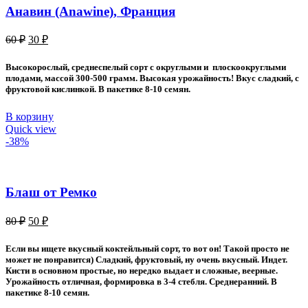
Анавин (Anawine), Франция
Первоначальная
Текущая
60
₽
30
₽
цена
цена:
составляла
30 ₽.
Высокорослый, среднеспелый сорт с округлыми и плоскоокруглыми
60 ₽.
плодами, массой 300-500 грамм. Высокая урожайность! Вкус сладкий, с
фруктовой кислинкой. В пакетике 8-10 семян.
В корзину
Quick view
-38%
Блаш от Ремко
Первоначальная
Текущая
80
₽
50
₽
цена
цена:
составляла
50 ₽.
Если вы ищете вкусный коктейльный сорт, то вот он! Такой просто не
80 ₽.
может не понравится) Сладкий, фруктовый, ну очень вкусный. Индет.
Кисти в основном простые, но нередко выдает и сложные, веерные.
Урожайность отличная, формировка в 3-4 стебля. Среднеранний. В
пакетике 8-10 семян.