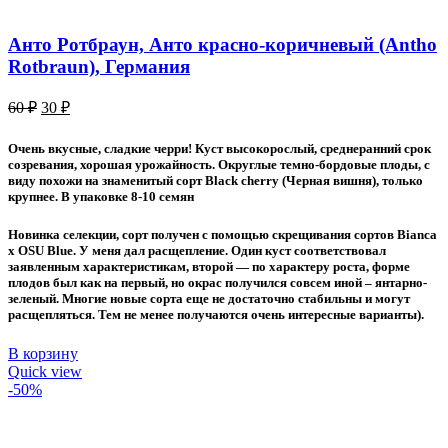
Анто Ротбраун, Анто красно-коричневый (Antho
Rotbraun), Германия
Первоначальная
Текущая
60
₽
30
₽
цена
цена:
составляла
30 ₽.
Очень вкусные, сладкие черри! Куст высокорослый, среднеранний срок
60 ₽.
созревания, хорошая урожайность. Округлые темно-бордовые плоды, с
виду похожи на знаменитый сорт Black cherry (Черная вишня), только
крупнее. В упаковке 8-10 семян
Новинка селекции, сорт получен с помощью скрещивания сортов Bianca
x OSU Blue. У меня дал расщепление. Один куст соответствовал
заявленным характеристикам, второй — по характеру роста, форме
плодов был как на первый, но окрас получился совсем иной – янтарно-
зеленый. Многие новые сорта еще не достаточно стабильны и могут
расщепляться. Тем не менее получаются очень интересные варианты).
В корзину
Quick view
-50%