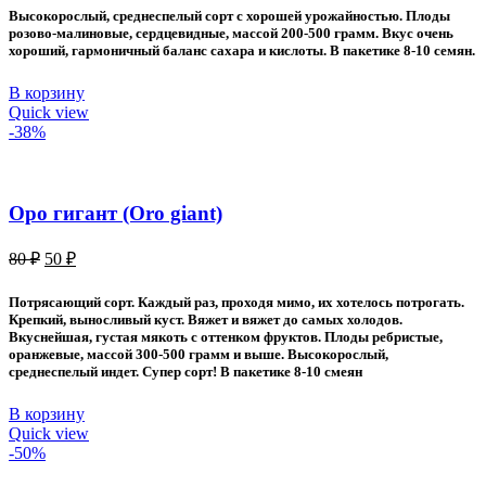
составляла
40 ₽.
Высокорослый, среднеспелый сорт с хорошей урожайностью. Плоды
70 ₽.
розово-малиновые, сердцевидные, массой 200-500 грамм. Вкус очень
хороший, гармоничный баланс сахара и кислоты. В пакетике 8-10 семян.
В корзину
Quick view
-38%
Оро гигант (Oro giant)
Первоначальная
Текущая
80
₽
50
₽
цена
цена:
составляла
50 ₽.
Потрясающий сорт. Каждый раз, проходя мимо, их хотелось потрогать.
80 ₽.
Крепкий, выносливый куст. Вяжет и вяжет до самых холодов.
Вкуснейшая, густая мякоть с оттенком фруктов. Плоды ребристые,
оранжевые, массой 300-500 грамм и выше. Высокорослый,
среднеспелый индет. Супер сорт! В пакетике 8-10 смеян
В корзину
Quick view
-50%