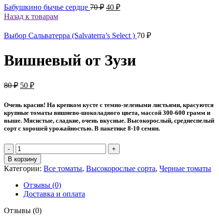
Первоначальная
Текущая
Бабушкино бычье сердце
70
₽
40
₽
цена
цена:
Назад к товарам
составляла
40 ₽.
70 ₽.
Выбор Сальватерра (Salvaterra’s Select )
70
₽
Вишневый от Зузи
Первоначальная
Текущая
80
₽
50
₽
цена
цена:
составляла
50 ₽.
Очень красив! На крепком кусте с темно-зелеными листьями, красуются
80 ₽.
крупные томаты вишнево-шоколадного цвета, массой 300-600 грамм и
выше. Мясистые, сладкие, очень вкусные. Высокорослый, среднеспелый
сорт с хорошей урожайностью. В пакетике 8-10 семян.
Количество
товара
В корзину
Вишневый
Категории:
Все томаты
,
Высокорослые сорта
,
Черные томаты
от
Зузи
Отзывы (0)
Доставка и оплата
Отзывы (0)