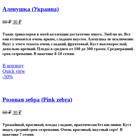
Аленушка (Украина)
Первоначальная
Текущая
60
₽
30
₽
цена
цена:
составляла
30 ₽.
Таких триколоров в моей коллекции достаточно много. Люблю их. Все
60 ₽.
они отличаются очень ярким, сладким вкусом. Аленушка не исключение.
Вкус у этого томата очень сладкий, фруктовый. Куст высокорослый,
довольно крепкий. Плоды в среднем от 100 до 300 грамм. Среднеранний
срок созревания. В пакетике 8-10 семян.
В корзину
Quick view
-50%
Розовая зебра (Pink zebra)
Первоначальная
Текущая
60
₽
30
₽
цена
цена:
составляла
30 ₽.
Урожайный, красивый, плоды сладкие, практически без кислинки. Куст
60 ₽.
индет, средний срок созревания. Очень красивый, вкусный сорт! В
пакетике 7 семян.