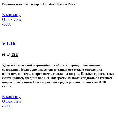
Вариант известного сорта Blush от Елены Ремко.
В корзину
Quick view
-50%
VT-16
Первоначальная
Текущая
60
₽
30
₽
цена
цена:
составляла
30 ₽.
Удивляет красотой и урожайностью! Легко пропустить момент
60 ₽.
созревания. Если у других зеленоплодных его можно определить
взглядом, то здесь, скорее всего, только на ощупь. Плоды сердцевидные
с антоцианом, средний вес 100-180 грамм. Мякоть сладкая, с оттенком
цитрусовых и киви. Высокорослый, среднеранний. В пакетике 8-10
семян.
В корзину
Quick view
-50%