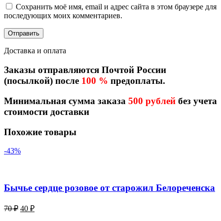
Сохранить моё имя, email и адрес сайта в этом браузере для
последующих моих комментариев.
Доставка и оплата
Заказы отправляются Почтой России
(посылкой) после
100 %
предоплаты.
Минимальная сумма заказа
500 рублей
без учета
стоимости доставки
Похожие товары
-43%
Бычье сердце розовое от старожил Белореченска
Первоначальная
Текущая
70
₽
40
₽
цена
цена: