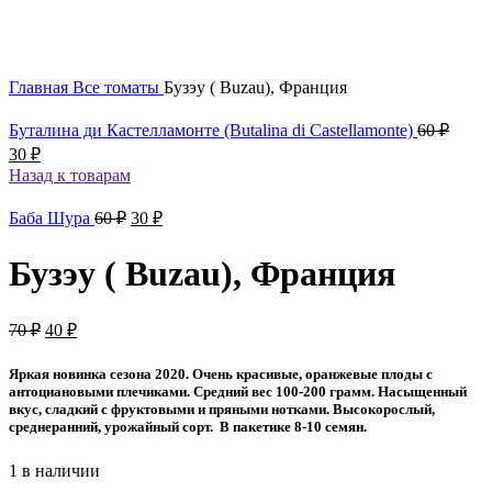
Главная
Все томаты
Бузэу ( Buzau), Франция
Перво
Буталина ди Кастелламонте (Butalina di Castellamonte)
60
₽
цена
Текущая
30
₽
соста
цена:
Назад к товарам
60 ₽.
30 ₽.
Первоначальная
Текущая
Баба Шура
60
₽
30
₽
цена
цена:
составляла
30 ₽.
Бузэу ( Buzau), Франция
60 ₽.
Первоначальная
Текущая
70
₽
40
₽
цена
цена:
составляла
40 ₽.
Яркая новинка сезона 2020. Очень красивые, оранжевые плоды с
70 ₽.
антоциановыми плечиками. Средний вес 100-200 грамм. Насыщенный
вкус, сладкий с фруктовыми и пряными нотками. Высокорослый,
среднеранний, урожайный сорт. В пакетике 8-10 семян.
1 в наличии