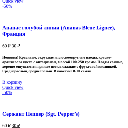
Quick view
-50%
Ананас голубой линии (Ananas Bleue Lignee),
Франция
Первоначальная
Текущая
60
₽
30
₽
цена
цена:
составляла
30 ₽.
Новинка! Красивые, округлые и плоскоокруглые плоды, красно-
60 ₽.
оранжевого цвета с антоцианом, массой 100-250 грамм. Плоды сочные,
хорошо ощущаются пряные нотки, сладкие с фруктовой кислинкой.
Среднерослый, среднеспелый. В пакетике 8-10 семян
В корзину
Quick view
-50%
Сержант Пеппер (Sgt. Pepper’s)
Первоначальная
Текущая
60
₽
30
₽