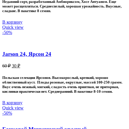
30 ₽.
Недавний сорт, разработанный Амбиориксом, Хосе Антуаном. Еще
60 ₽.
может расщепляться. Среднеспелый, хорошая урожайность. Вкусные,
сладкие. В пакетике 8 семян.
В корзину
Quick view
-50%
Jarson 24, Ярсон 24
Первоначальная
Текущая
60
₽
30
₽
цена
цена:
составляла
30 ₽.
Польская селекция Ярсонов. Высокорослый, крепкий, хорошо
60 ₽.
облиственный куст. Плоды розовые, округлые, массой 100-250 грамм.
Вкус очень нежный, мягкий, сладость очень приятная, не приторная,
кислинки практически нет. Среднеранний. В пакетике 8-10 семян.
В корзину
Quick view
-50%