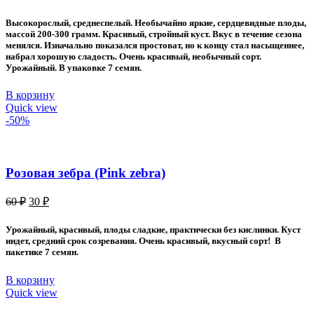
цена
цена:
составляла
30 ₽.
Высокорослый, среднеспелый. Необычайно яркие, сердцевидные плоды,
60 ₽.
массой 200-300 грамм. Красивый, стройный куст. Вкус в течение сезона
менялся. Изначально показался простоват, но к концу стал насыщеннее,
набрал хорошую сладость. Очень красивый, необычный сорт.
Урожайный. В упаковке 7 семян.
В корзину
Quick view
-50%
Розовая зебра (Pink zebra)
Первоначальная
Текущая
60
₽
30
₽
цена
цена:
составляла
30 ₽.
Урожайный, красивый, плоды сладкие, практически без кислинки. Куст
60 ₽.
индет, средний срок созревания. Очень красивый, вкусный сорт! В
пакетике 7 семян.
В корзину
Quick view