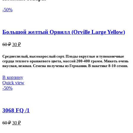
-50%
Большой желтый Орвилл (Orville Large Yellow)
Первоначальная
Текущая
60
₽
30
₽
цена
цена:
составляла
30 ₽.
Среднеспелый, высокорослый сорт. Плоды округлые и тупоконечные
60 ₽.
сердца теплого оранжевого цвета, массой 200-400 грамм. Мякоть очень
вкусная, нежная. Семена получены из Германии. В пакетике 8-10 семян.
В корзину
Quick view
-50%
3068 FQ /1
Первоначальная
Текущая
60
₽
30
₽
цена
цена:
составляла