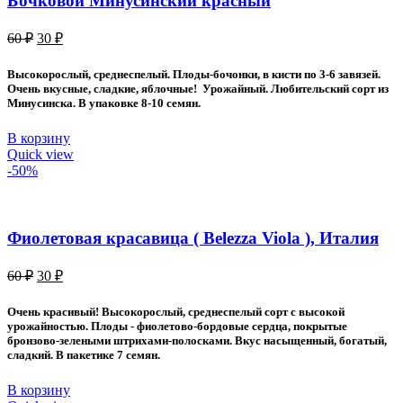
Бочковой Минусинский красный
Первоначальная
Текущая
60
₽
30
₽
цена
цена:
составляла
30 ₽.
Высокорослый, среднеспелый. Плоды-бочонки, в кисти по 3-6 завязей.
60 ₽.
Очень вкусные, сладкие, яблочные! Урожайный. Любительский сорт из
Минусинска. В упаковке 8-10 семян.
В корзину
Quick view
-50%
Фиолетовая красавица ( Belezza Viola ), Италия
Первоначальная
Текущая
60
₽
30
₽
цена
цена:
составляла
30 ₽.
Очень красивый! Высокорослый, среднеспелый сорт с высокой
60 ₽.
урожайностью. Плоды - фиолетово-бордовые сердца, покрытые
бронзово-зелеными штрихами-полосками. Вкус насыщенный, богатый,
сладкий. В пакетике 7 семян.
В корзину