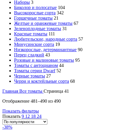
Наборы
3
Биколор и полосатые
104
Высокорослые сорта
342
Горшечные томаты
21
Желтые и оранжевые томаты
67
Зеленоплодные томаты
31
Красные томаты
111
Любительские, народные сорта
57
Минусинские сорта
19
Низкорослые, детерминантные
90
Перец сладкий
43
Розовые и малиновые томаты
95
Томаты с антоцианом
44
Томаты серии Dwarf
52
Черные томаты
27
Черри и коктейльные сорта
68
Главная
Все томаты
Страница 41
Отображение 481–490 из 490
Показать фильтры
Показать
9
12
18
24
-38%