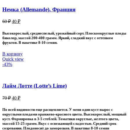
Немка (Allemande), Франция
Первоначальная
Текущая
60
₽
40
₽
цена
цена:
составляла
40 ₽.
Высокорослый, среднеспелый, урожайный сорт. Плоскоокруглые плоды
60 ₽.
биколор, массой 200-400 грамм. Яркий, сладкий вкус с оттенком
фруктов. В пакетике 8-10 семян.
В корзину
Quick view
-43%
Лайм Лотте (Lotte’s Lime)
Первоначальная
Текущая
70
₽
40
₽
цена
цена:
составляла
40 ₽.
По всей видимости еще расщепляется. У меня один куст вырос с
70 ₽.
округлыми плодами оранжево-красного цвета. Высокорослый, мощный
куст. Формировка в 3-5 стеблей. Томатики округлые, желтого цвета,
массой 15-25 грамм. Вкус с освежающей сладостью. Средний срок
созревания. Плодоносит до заморозков. В пакетике 8-10 семян