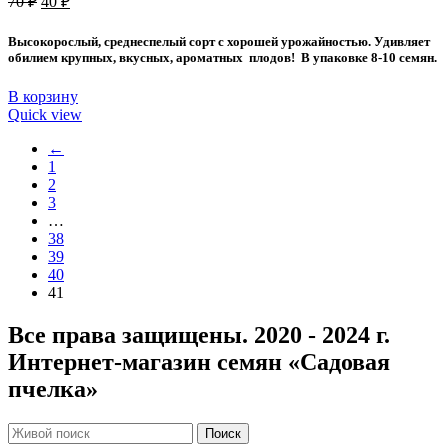
70
₽
40
₽
цена
цена:
составляла
40 ₽.
Высокорослый, среднеспелый сорт с хорошей урожайностью. Удивляет
70 ₽.
обилием крупных, вкусных, ароматных плодов! В упаковке 8-10 семян.
В корзину
Quick view
←
1
2
3
…
38
39
40
41
Все права защищены. 2020 - 2024 г.
Интернет-магазин семян «Садовая
пчелка»
Поиск