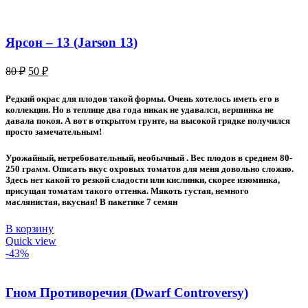
Ярсон – 13 (Jarson 13)
Первоначальная
Текущая
80
₽
50
₽
цена
цена:
составляла
50 ₽.
Редкий окрас для плодов такой формы. Очень хотелось иметь его в
80 ₽.
коллекции. Но в теплице два года никак не удавался, вершинка не
давала покоя. А вот в открытом грунте, на высокой грядке получился
просто замечательным!
Урожайный, нетребовательный, необычный . Вес плодов в среднем 80-
250 грамм. Описать вкус охровых томатов для меня довольно сложно.
Здесь нет какой то резкой сладости или кислинки, скорее изюминка,
присущая томатам такого оттенка. Мякоть густая, немного
маслянистая, вкусная! В пакетике 7 семян
В корзину
Quick view
-43%
Гном Противоречия (Dwarf Controversy)