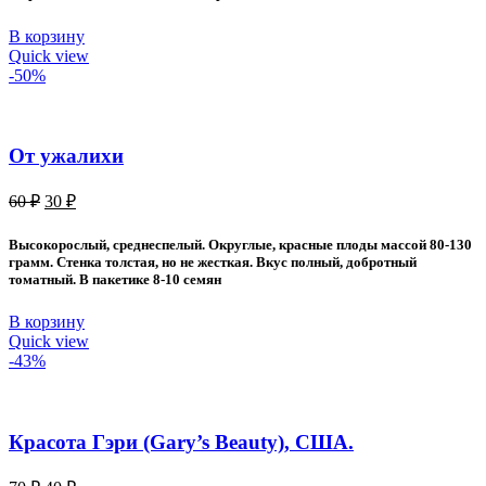
В корзину
Quick view
-50%
От ужалихи
Первоначальная
Текущая
60
₽
30
₽
цена
цена:
составляла
30 ₽.
Высокорослый, среднеспелый. Округлые, красные плоды массой 80-130
60 ₽.
грамм. Стенка толстая, но не жесткая. Вкус полный, добротный
томатный. В пакетике 8-10 семян
В корзину
Quick view
-43%
Красота Гэри (Gary’s Beauty), США.
Первоначальная
Текущая