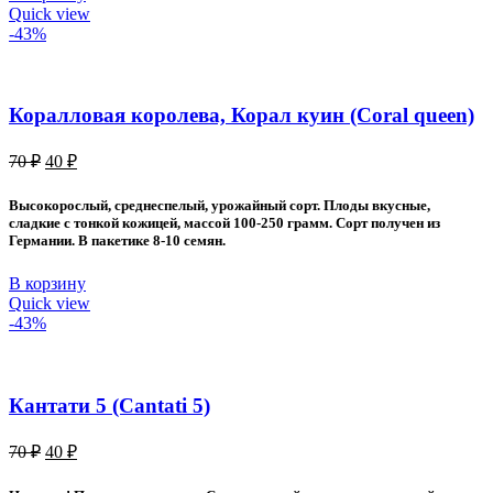
Quick view
-43%
Коралловая королева, Корал куин (Coral queen)
Первоначальная
Текущая
70
₽
40
₽
цена
цена:
составляла
40 ₽.
Высокорослый, среднеспелый, урожайный сорт. Плоды вкусные,
70 ₽.
сладкие с тонкой кожицей, массой 100-250 грамм. Сорт получен из
Германии. В пакетике 8-10 семян.
В корзину
Quick view
-43%
Кантати 5 (Cantati 5)
Первоначальная
Текущая
70
₽
40
₽
цена
цена:
составляла
40 ₽.