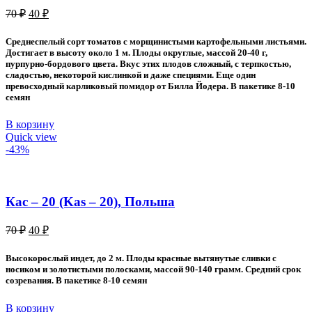
Первоначальная
Текущая
70
₽
40
₽
цена
цена:
составляла
40 ₽.
Среднеспелый сорт томатов с морщинистыми картофельными листьями.
70 ₽.
Достигает в высоту около 1 м. Плоды округлые, массой 20-40 г,
пурпурно-бордового цвета. Вкус этих плодов сложный, с терпкостью,
сладостью, некоторой кислинкой и даже специями. Еще один
превосходный карликовый помидор от Билла Йодера. В пакетике 8-10
семян
В корзину
Quick view
-43%
Кас – 20 (Kas – 20), Польша
Первоначальная
Текущая
70
₽
40
₽
цена
цена:
составляла
40 ₽.
Высокорослый индет, до 2 м. Плоды красные вытянутые сливки с
70 ₽.
носиком и золотистыми полосками, массой 90-140 грамм. Средний срок
созревания. В пакетике 8-10 семян
В корзину