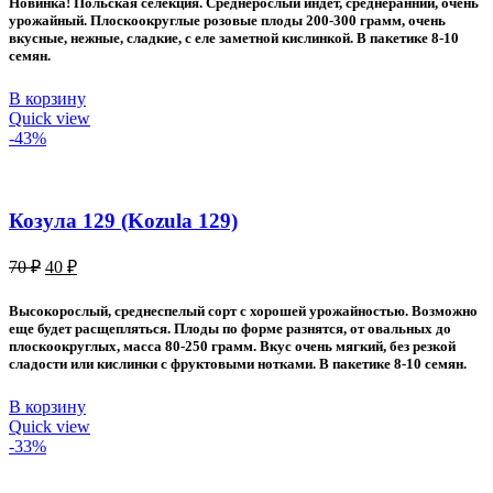
Новинка! Польская селекция. Среднерослый индет, среднеранний, очень
70 ₽.
урожайный. Плоскоокруглые розовые плоды 200-300 грамм, очень
вкусные, нежные, сладкие, с еле заметной кислинкой. В пакетике 8-10
семян.
В корзину
Quick view
-43%
Козула 129 (Kozula 129)
Первоначальная
Текущая
70
₽
40
₽
цена
цена:
составляла
40 ₽.
Высокорослый, среднеспелый сорт с хорошей урожайностью. Возможно
70 ₽.
еще будет расщепляться. Плоды по форме разнятся, от овальных до
плоскоокруглых, масса 80-250 грамм. Вкус очень мягкий, без резкой
сладости или кислинки с фруктовыми нотками. В пакетике 8-10 семян.
В корзину
Quick view
-33%