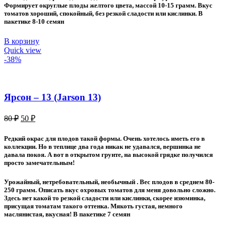
Формирует округлые плоды желтого цвета, массой 10-15 грамм. Вкус
томатов хороший, спокойный, без резкой сладости или кислинки. В
пакетике 8-10 семян
В корзину
Quick view
-38%
Ярсон – 13 (Jarson 13)
Первоначальная
Текущая
80
₽
50
₽
цена
цена:
составляла
50 ₽.
Редкий окрас для плодов такой формы. Очень хотелось иметь его в
80 ₽.
коллекции. Но в теплице два года никак не удавался, вершинка не
давала покоя. А вот в открытом грунте, на высокой грядке получился
просто замечательным!
Урожайный, нетребовательный, необычный . Вес плодов в среднем 80-
250 грамм. Описать вкус охровых томатов для меня довольно сложно.
Здесь нет какой то резкой сладости или кислинки, скорее изюминка,
присущая томатам такого оттенка. Мякоть густая, немного
маслянистая, вкусная! В пакетике 7 семян