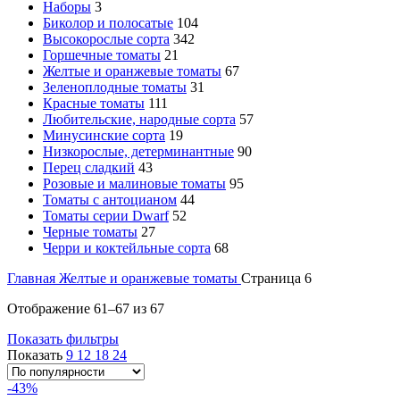
Наборы
3
Биколор и полосатые
104
Высокорослые сорта
342
Горшечные томаты
21
Желтые и оранжевые томаты
67
Зеленоплодные томаты
31
Красные томаты
111
Любительские, народные сорта
57
Минусинские сорта
19
Низкорослые, детерминантные
90
Перец сладкий
43
Розовые и малиновые томаты
95
Томаты с антоцианом
44
Томаты серии Dwarf
52
Черные томаты
27
Черри и коктейльные сорта
68
Главная
Желтые и оранжевые томаты
Страница 6
Отображение 61–67 из 67
Показать фильтры
Показать
9
12
18
24
-43%