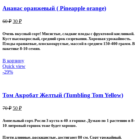
Ананас оранжевый ( Pineapple orange)
Первоначальная
Текущая
60
₽
30
₽
цена
цена:
составляла
30 ₽.
Очень вкусный сорт! Мясистые, сладкие плоды с фруктовой кислинкой.
60 ₽.
Куст высокорослый, средний срок созревания. Хорошая урожайность.
Плоды оранжевые, плоскоокруглые, массой в среднем 150-400 грамм. В
пакетике 8-10 семян.
В корзину
Quick view
-29%
Том Акробат Желтый (Tumbling Tom Yellow)
Первоначальная
Текущая
70
₽
50
₽
цена
цена:
составляла
50 ₽.
Ампельный сорт. Росли 3 куста в 40 л горшке. Думаю по 1 растению в 8-
70 ₽.
10 литровый горшок тоже будет хорошо.
Плети длинные, раскидистые, достигают 80 см. Сорт урожайный.