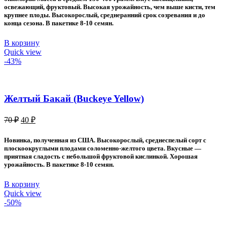
освежающий, фруктовый. Высокая урожайность, чем выше кисти, тем
крупнее плоды. Высокорослый, среднеранний срок созревания и до
конца сезона. В пакетике 8-10 семян.
В корзину
Quick view
-43%
Желтый Бакай (Buckeye Yellow)
Первоначальная
Текущая
70
₽
40
₽
цена
цена:
составляла
40 ₽.
Новинка, полученная из США. Высокорослый, среднеспелый сорт с
70 ₽.
плоскоокруглыми плодами соломенно-желтого цвета. Вкусные —
приятная сладость с небольшой фруктовой кислинкой. Хорошая
урожайность. В пакетике 8-10 семян.
В корзину
Quick view
-50%