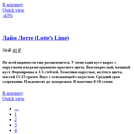
В корзину
Quick view
-43%
Лайм Лотте (Lotte’s Lime)
Первоначальная
Текущая
70
₽
40
₽
цена
цена:
составляла
40 ₽.
По всей видимости еще расщепляется. У меня один куст вырос с
70 ₽.
округлыми плодами оранжево-красного цвета. Высокорослый, мощный
куст. Формировка в 3-5 стеблей. Томатики округлые, желтого цвета,
массой 15-25 грамм. Вкус с освежающей сладостью. Средний срок
созревания. Плодоносит до заморозков. В пакетике 8-10 семян
В корзину
Quick view
←
1
2
3
4