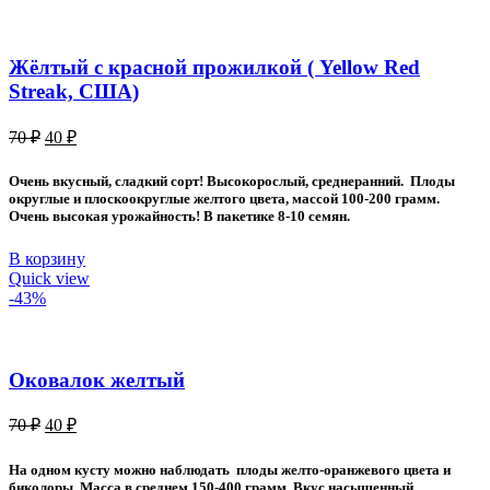
Жёлтый с красной прожилкой ( Yellow Red
Streak, США)
Первоначальная
Текущая
70
₽
40
₽
цена
цена:
составляла
40 ₽.
Очень вкусный, сладкий сорт! Высокорослый, среднеранний. Плоды
70 ₽.
округлые и плоскоокруглые желтого цвета, массой 100-200 грамм.
Очень высокая урожайность! В пакетике 8-10 семян.
В корзину
Quick view
-43%
Оковалок желтый
Первоначальная
Текущая
70
₽
40
₽
цена
цена:
составляла
40 ₽.
На одном кусту можно наблюдать плоды желто-оранжевого цвета и
70 ₽.
биколоры. Масса в среднем 150-400 грамм. Вкус насыщенный,