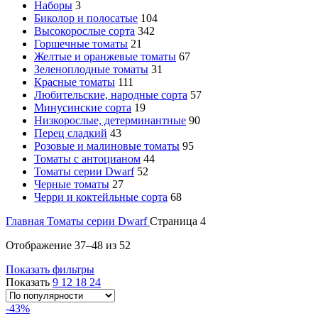
Наборы
3
Биколор и полосатые
104
Высокорослые сорта
342
Горшечные томаты
21
Желтые и оранжевые томаты
67
Зеленоплодные томаты
31
Красные томаты
111
Любительские, народные сорта
57
Минусинские сорта
19
Низкорослые, детерминантные
90
Перец сладкий
43
Розовые и малиновые томаты
95
Томаты с антоцианом
44
Томаты серии Dwarf
52
Черные томаты
27
Черри и коктейльные сорта
68
Главная
Томаты серии Dwarf
Страница 4
Отображение 37–48 из 52
Показать фильтры
Показать
9
12
18
24
-43%