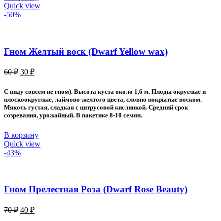
Quick view
-50%
Гном Желтый воск (Dwarf Yellow wax)
Первоначальная
Текущая
60
₽
30
₽
цена
цена:
составляла
30 ₽.
С виду совсем не гном). Высота куста около 1,6 м. Плоды округлые и
60 ₽.
плоскоокруглые, лаймово-желтого цвета, словно покрытые воском.
Мякоть густая, сладкая с цитрусовой кислинкой. Средний срок
созревания, урожайный. В пакетике 8-10 семян.
В корзину
Quick view
-43%
Гном Прелестная Роза (Dwarf Rose Beauty)
Первоначальная
Текущая
70
₽
40
₽
цена
цена: