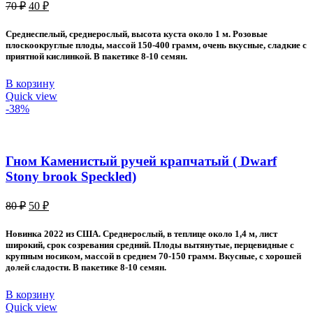
Первоначальная
Текущая
70
₽
40
₽
цена
цена:
составляла
40 ₽.
Среднеспелый, среднерослый, высота куста около 1 м. Розовые
70 ₽.
плоскоокруглые плоды, массой 150-400 грамм, очень вкусные, сладкие с
приятной кислинкой. В пакетике 8-10 семян.
В корзину
Quick view
-38%
Гном Каменистый ручей крапчатый ( Dwarf
Stony brook Speckled)
Первоначальная
Текущая
80
₽
50
₽
цена
цена:
составляла
50 ₽.
Новинка 2022 из США. Среднерослый, в теплице около 1,4 м, лист
80 ₽.
широкий, срок созревания средний. Плоды вытянутые, перцевидные с
крупным носиком, массой в среднем 70-150 грамм. Вкусные, с хорошей
долей сладости. В пакетике 8-10 семян.
В корзину
Quick view