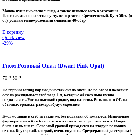
70 ₽.
Можно кушать в свежем виде, а также использовать в заготовки.
Плотные, долго висят на кусту, не портятся. Среднеспелый. Куст 50см (в
ог), усыпан темно-розовыми сливками 40-60гр.
В корзину
Quick view
-29%
Гном Розовый Опал (Dwarf Pink Opal)
Первоначальная
Текущая
70
₽
50
₽
цена
цена:
составляла
50 ₽.
На первый взгляд карлик, высотой около 80см. Но во второй половине
70 ₽.
сезона раскидывает стебли до 1 м, которые обязательно нужно
подвязывать. Рос на высокой грядке, под навесом. Возможно в ОГ, на
обычных грядках, размеры будут скромнее.
Куст мощный и стебли такие же, без подвязки обломаются. Изначально
формировала в 4 стебля, потом отстала от него, рос как хотел. Плодов
было очень много. Основной урожай приходится на вторую половину
сезона. Вкус яркий, сладкий, очень вкусный. Среднеранний, дает урожай