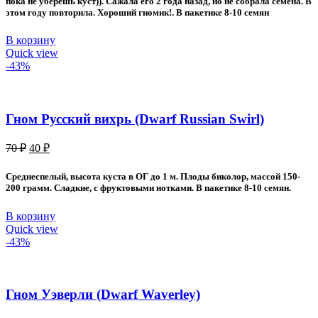
пока не уберешь куст)). Сажала его 2 года назад, но не собрала семена. В
этом году повторила. Хороший гномик!. В пакетике 8-10 семян
В корзину
Quick view
-43%
Гном Русский вихрь (Dwarf Russian Swirl)
Первоначальная
Текущая
70
₽
40
₽
цена
цена:
составляла
40 ₽.
Среднеспелый, высота куста в ОГ до 1 м. Плоды биколор, массой 150-
70 ₽.
200 грамм. Сладкие, с фруктовыми нотками. В пакетике 8-10 семян.
В корзину
Quick view
-43%
Гном Уэверли (Dwarf Waverley)