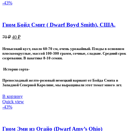
-43%
Гном Бойд Смит ( Dwarf Boyd Smith), США.
Первоначальная
Текущая
70
₽
40
₽
цена
цена:
составляла
40 ₽.
Невысокий куст, около 60-70 см, очень урожайный. Плоды в основном
70 ₽.
плоскоокруглые, массой 100-300 грамм, сочные, сладкие. Средний срок
созревания. В пакетике 8-10 семян.
История сорта-
Превосходный желто-розовый немецкий вариант от Бойда Смита в
Западной Северной Каролине, мы выращивали этот томат много лет.
В корзину
Quick view
-43%
Гном Эми из Огайо (Dwarf Amy’s Ohio)