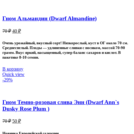
Гном Альмандин (Dwarf Almandine)
Первоначальная
Текущая
70
₽
40
₽
цена
цена:
составляла
40 ₽.
Очень урожайный, вкусный сорт! Низкорослый, куст в ОГ около 70 см.
70 ₽.
Среднеспелый. Плоды — удлиненные сливки с носиком, массой 70-90
грамм. Вкус яркий, насыщенный, супер баланс сахаров и кислот. В
пакетике 8-10 семян.
В корзину
Quick view
-29%
Гном Темно-розовая слива Энн (Dwarf Ann`s
Dusky Rose Plum )
Первоначальная
Текущая
70
₽
50
₽
цена
цена:
составляла
50 ₽.
Новинка Европейской селекции.