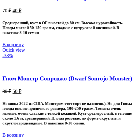
Первоначальная
Текущая
70
₽
40
₽
цена
цена:
составляла
40 ₽.
Среднеранний, куст в ОГ высотой до 80 см. Высокая урожайность.
70 ₽.
Плоды массой 50-150 грамм, сладкие с цитрусовой кислинкой. В
пакетике 8-10 семян
В корзину
Quick view
-38%
Гном Монстр Сонроджо (Dwarf Sonrojo Monster)
Первоначальная
Текущая
80
₽
50
₽
цена
цена:
составляла
50 ₽.
Новинка 2022 из США. Монстром этот сорт не назовешь). Но для Гнома
80 ₽.
плоды вполне приличного размера, 100-250 грамм. Томаты очень
нежные, очень сладкие с тонкой кожицей. Куст среднерослый, в теплице
около 1,6 м, среднеранний. Плоды розовые, по форме округлые, и
округлосердцевидные. В пакетике 8-10 семян.
В корзину