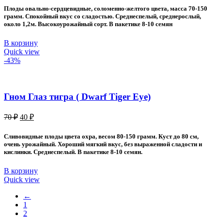
составляла
40 ₽.
Плоды овально-сердцевидные, соломенно-желтого цвета, масса 70-150
70 ₽.
грамм. Спокойный вкус со сладостью. Среднеспелый, среднерослый,
около 1,2м. Высокоурожайный сорт. В пакетике 8-10 семян
В корзину
Quick view
-43%
Гном Глаз тигра ( Dwarf Tiger Eye)
Первоначальная
Текущая
70
₽
40
₽
цена
цена:
составляла
40 ₽.
Сливовидные плоды цвета охра, весом 80-150 грамм. Куст до 80 см,
70 ₽.
очень урожайный. Хороший мягкий вкус, без выраженной сладости и
кислинки. Среднеспелый. В пакетике 8-10 семян.
В корзину
Quick view
←
1
2