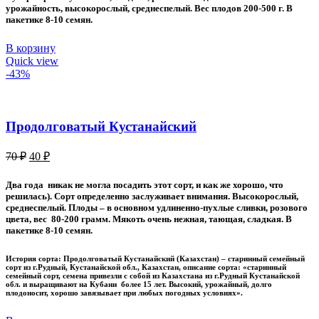
80 ₽.
урожайность, высокорослый, среднеспелый. Вес плодов 200-500 г. В
пакетике 8-10 семян.
В корзину
Quick view
-43%
Продолговатый Кустанайский
Первоначальная
Текущая
70
₽
40
₽
цена
цена:
составляла
40 ₽.
Два года никак не могла посадить этот сорт, и как же хорошо, что
70 ₽.
решилась). Сорт определенно заслуживает внимания. Высокорослый,
среднеспелый. Плоды – в основном удлиненно-пухлые сливки, розового
цвета, вес 80-200 грамм. Мякоть очень нежная, тающая, сладкая. В
пакетике 8-10 семян.
История сорта: Продолговатый Кустанайский (Казахстан) – старинный семейный
сорт из г.Рудный, Кустанайской обл., Казахстан, описание сорта: «старинный
семейный сорт, семена привезли с собой из Казахстана из г.Рудный Кустанайской
обл. и выращивают на Кубани более 15 лет. Высокий, урожайный, долго
плодоносит, хорошо завязывает при любых погодных условиях».