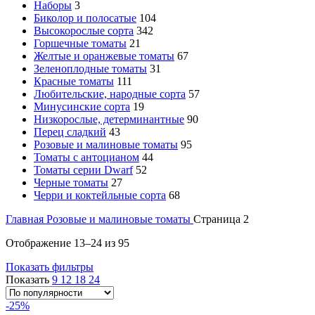
Наборы
3
Биколор и полосатые
104
Высокорослые сорта
342
Горшечные томаты
21
Желтые и оранжевые томаты
67
Зеленоплодные томаты
31
Красные томаты
111
Любительские, народные сорта
57
Минусинские сорта
19
Низкорослые, детерминантные
90
Перец сладкий
43
Розовые и малиновые томаты
95
Томаты с антоцианом
44
Томаты серии Dwarf
52
Черные томаты
27
Черри и коктейльные сорта
68
Главная
Розовые и малиновые томаты
Страница 2
Отображение 13–24 из 95
Показать фильтры
Показать
9
12
18
24
-25%