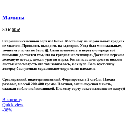
Мамины
Первоначальная
Текущая
80
₽
60
₽
цена
цена:
составляла
60 ₽.
Старинный семейный сорт из Омска. Места ему на нормальных грядках
80 ₽.
не хватило. Пришлось высадить на задворки. Уход был минимальным,
точнее его почти не было))). Сами понимаете, в первую очередь всё
внимание достается тем, что на грядках и в теплицах. Достойно пережил
холодную погоду, дожди, ураган и град. Когда подошла срезать нижние
листья и посмотреть что там завязалось, я ахнула. Весь куст снизу
доверху был увешан сердцевидно-округлыми плодами.
Среднеранний, индетерминантный. Формировка в 2 стебля. Плоды
розовые, массой 200-400 грамм. Плотная, очень вкусная мякоть,
сладкая с яблочной кислинкой. Плохому сорту такое название не дадут))
В корзину
Quick view
-38%