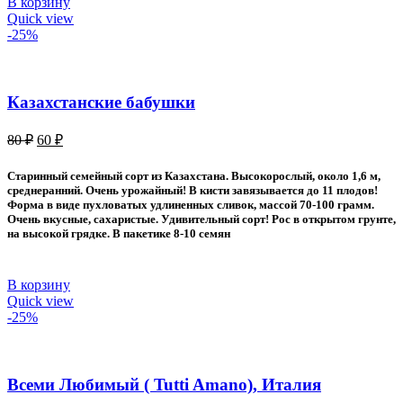
В корзину
Quick view
-25%
Казахстанские бабушки
Первоначальная
Текущая
80
₽
60
₽
цена
цена:
составляла
60 ₽.
Старинный семейный сорт из Казахстана. Высокорослый, около 1,6 м,
80 ₽.
среднеранний. Очень урожайный! В кисти завязывается до 11 плодов!
Форма в виде пухловатых удлиненных сливок, массой 70-100 грамм.
Очень вкусные, сахаристые. Удивительный сорт! Рос в открытом грунте,
на высокой грядке. В пакетике 8-10 семян
В корзину
Quick view
-25%
Всеми Любимый ( Tutti Amano), Италия