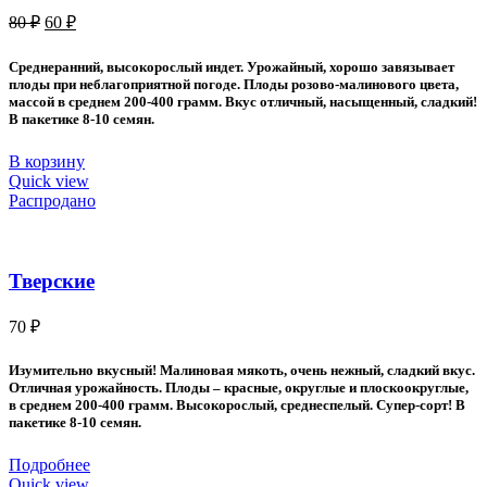
Первоначальная
Текущая
80
₽
60
₽
цена
цена:
составляла
60 ₽.
Среднеранний, высокорослый индет. Урожайный, хорошо завязывает
80 ₽.
плоды при неблагоприятной погоде. Плоды розово-малинового цвета,
массой в среднем 200-400 грамм. Вкус отличный, насыщенный, сладкий!
В пакетике 8-10 семян.
В корзину
Quick view
Распродано
Тверские
70
₽
Изумительно вкусный! Малиновая мякоть, очень нежный, сладкий вкус.
Отличная урожайность. Плоды – красные, округлые и плоскоокруглые,
в среднем 200-400 грамм. Высокорослый, среднеспелый. Супер-сорт! В
пакетике 8-10 семян.
Подробнее
Quick view