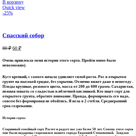
В корзину
Quick view
-25%
Спасский собор
Первоначальная
Текущая
80
₽
60
₽
цена
цена:
составляла
60 ₽.
Очень привлекла меня история этого сорта. Пройти мимо было
80 ₽.
невозможно).
Куст крепкий, с самого начала удивляет силой роста. Рос в открытом
грунте на высокой грядке, без укрытия. Отлично вяжет даже в непогоду .
Плоды крупные, розового цвета, масса от 200 до 600 грамм. Сахаристая,
нежная мякоть со сладостью и яблочной кислинкой. Кто ищет сорт для
открытого грунта, обратите внимание. Правда, формировать его надо,
совсем без формировки не обойтись. Я вела в 2 стебля. Среднеранний
срок созревания.
История сорта:
Старинный семейный сорт. Растет и радует нас уже более 50 лет. Семена этого сорта
мне были подарены старожилом нашего города Евдокией Степановной. Заядлая