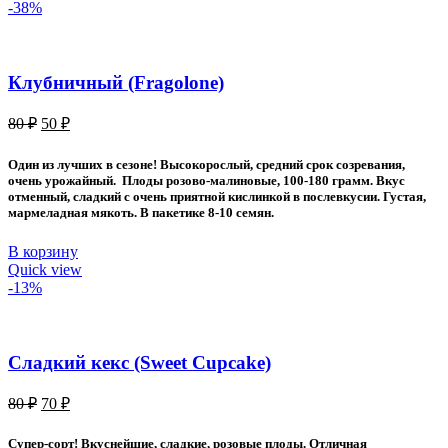
-38%
Клубничный (Fragolone)
Первоначальная
Текущая
80
₽
50
₽
цена
цена:
составляла
50 ₽.
Один из лучших в сезоне! Высокорослый, средний срок созревания,
80 ₽.
очень урожайный. Плоды розово-малиновые, 100-180 грамм. Вкус
отменный, сладкий с очень приятной кислинкой в послевкусии. Густая,
мармеладная мякоть. В пакетике 8-10 семян.
В корзину
Quick view
-13%
Сладкий кекс (Sweet Cupcake)
Первоначальная
Текущая
80
₽
70
₽
цена
цена:
составляла
70 ₽.
Супер-сорт! Вкуснейшие, сладкие, розовые плоды. Отличная