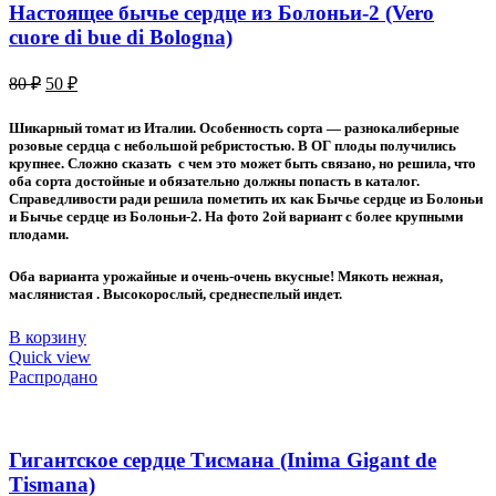
Настоящее бычье сердце из Болоньи-2 (Vero
cuore di bue di Bologna)
Первоначальная
Текущая
80
₽
50
₽
цена
цена:
составляла
50 ₽.
Шикарный томат из Италии. Особенность сорта — разнокалиберные
80 ₽.
розовые сердца с небольшой ребристостью. В ОГ плоды получились
крупнее. Сложно сказать с чем это может быть связано, но решила, что
оба сорта достойные и обязательно должны попасть в каталог.
Справедливости ради решила пометить их как Бычье сердце из Болоньи
и Бычье сердце из Болоньи-2. На фото 2ой вариант с более крупными
плодами.
Оба варианта урожайные и очень-очень вкусные! Мякоть нежная,
маслянистая . Высокорослый, среднеспелый индет.
В корзину
Quick view
Распродано
Гигантское сердце Тисмана (Inima Gigant de
Tismana)