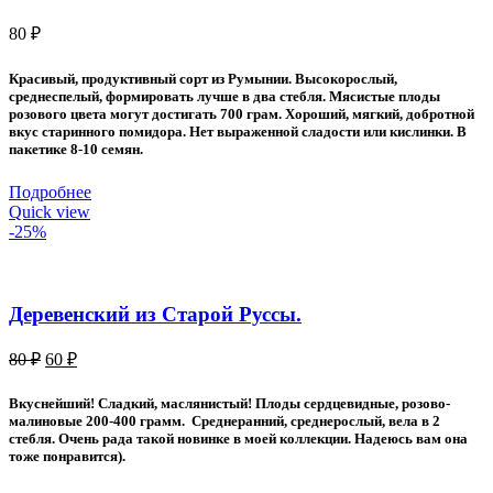
80
₽
Красивый, продуктивный сорт из Румынии. Высокорослый,
среднеспелый, формировать лучше в два стебля. Мясистые плоды
розового цвета могут достигать 700 грам. Хороший, мягкий, добротной
вкус старинного помидора. Нет выраженной сладости или кислинки. В
пакетике 8-10 семян.
Подробнее
Quick view
-25%
Деревенский из Старой Руссы.
Первоначальная
Текущая
80
₽
60
₽
цена
цена:
составляла
60 ₽.
Вкуснейший! Сладкий, маслянистый! Плоды сердцевидные, розово-
80 ₽.
малиновые 200-400 грамм. Среднеранний, среднерослый, вела в 2
стебля. Очень рада такой новинке в моей коллекции. Надеюсь вам она
тоже понравится).