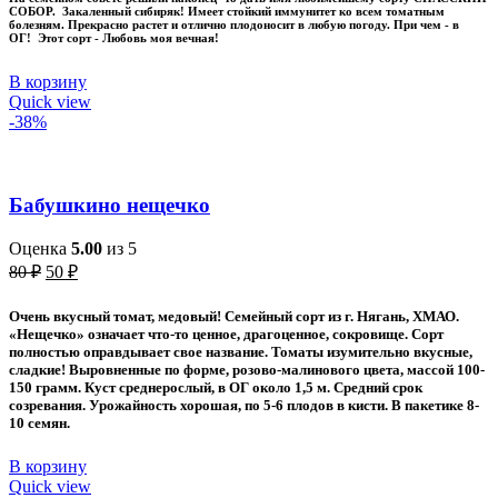
СОБОР. Закаленный сибиряк! Имеет стойкий иммунитет ко всем томатным
болезням. Прекрасно растет и отлично плодоносит в любую погоду. При чем - в
ОГ! Этот сорт - Любовь моя вечная!
В корзину
Quick view
-38%
Бабушкино нещечко
Оценка
5.00
из 5
Первоначальная
Текущая
80
₽
50
₽
цена
цена:
составляла
50 ₽.
Очень вкусный томат, медовый! Семейный сорт из г. Нягань, ХМАО.
80 ₽.
«Нещечко» означает что-то ценное, драгоценное, сокровище. Сорт
полностью оправдывает свое название. Томаты изумительно вкусные,
сладкие! Выровненные по форме, розово-малинового цвета, массой 100-
150 грамм. Куст среднерослый, в ОГ около 1,5 м. Средний срок
созревания. Урожайность хорошая, по 5-6 плодов в кисти. В пакетике 8-
10 семян.
В корзину
Quick view