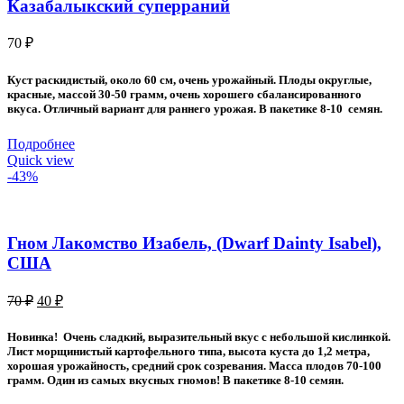
Казабалыкский суперраний
70
₽
Куст раскидистый, около 60 см, очень урожайный. Плоды округлые,
красные, массой 30-50 грамм, очень хорошего сбалансированного
вкуса. Отличный вариант для раннего урожая. В пакетике 8-10 семян.
Подробнее
Quick view
-43%
Гном Лакомство Изабель, (Dwarf Dainty Isabel),
США
Первоначальная
Текущая
70
₽
40
₽
цена
цена:
составляла
40 ₽.
Новинка! Очень сладкий, выразительный вкус с небольшой кислинкой.
70 ₽.
Лист морщинистый картофельного типа, высота куста до 1,2 метра,
хорошая урожайность, средний срок созревания. Масса плодов 70-100
грамм. Один из самых вкусных гномов! В пакетике 8-10 семян.