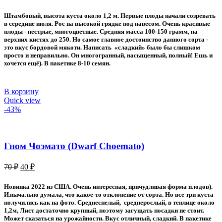
цена
цена:
составляла
60 ₽.
Штамбовый, высота куста около 1,2 м. Первые плоды начали созревать
80 ₽.
в середине июля. Рос на высокой грядке под навесом. Очень красивые
плоды - пестрые, многоцветные. Средняя масса 100-150 грамм, на
верхних кистях до 250. Но самое главное достоинство данного сорта -
это вкус бордовой мякоти. Написать «сладкий» было бы слишком
просто и неправильно. Он многогранный, насыщенный, полный! Ешь и
хочется ещё). В пакетике 8-10 семян.
В корзину
Quick view
-43%
Гном Чоэмато (Dwarf Choemato)
Первоначальная
Текущая
70
₽
40
₽
цена
цена:
составляла
40 ₽.
Новинка 2022 из США. Очень интересная, причудливая форма плодов).
70 ₽.
Изначально думала, что какое-то отклонение от сорта. Но все три куста
получились как на фото. Среднеспелый, среднерослый, в теплице около
1,2м, Лист достаточно крупный, поэтому загущать посадки не стоит.
Может сказаться на урожайности. Вкус отличный, сладкий. В пакетике