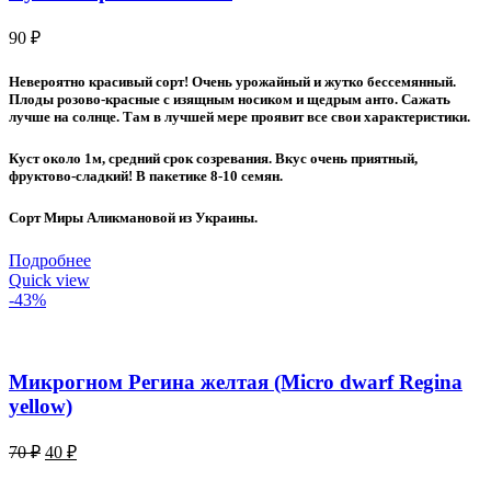
90
₽
Невероятно красивый сорт! Очень урожайный и жутко бессемянный.
Плоды розово-красные с изящным носиком и щедрым анто. Сажать
лучше на солнце. Там в лучшей мере проявит все свои характеристики.
Куст около 1м, средний срок созревания. Вкус очень приятный,
фруктово-сладкий! В пакетике 8-10 семян.
Сорт Миры Аликмановой из Украины.
Подробнее
Quick view
-43%
Микрогном Регина желтая (Micro dwarf Regina
yellow)
Первоначальная
Текущая
70
₽
40
₽
цена
цена:
составляла
40 ₽.