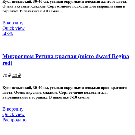
Куст невысокий, 30-40 см, усыпан округлыми плодами желтого цвета.
70 ₽.
Очень вкусные, сладкие. Сорт отлично подходит для выращивания в
горшках. В пакетике 8-10 семян.
В корзину
Quick view
-43%
Микрогном Регина красная (micro dwarf Regina
red)
Первоначальная
Текущая
70
₽
40
₽
цена
цена:
составляла
40 ₽.
Куст невысокий, 30-40 см, усыпан округлыми плодами ярко-красного
70 ₽.
цвета. Очень вкусные, сладкие. Сорт отлично подходит для
выращивания в горшках. В пакетике 8-10 семян.
В корзину
Quick view
Распродано