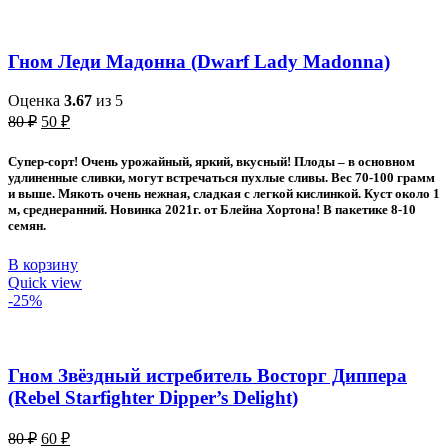
Гном Леди Мадонна (Dwarf Lady Madonna)
Оценка
3.67
из 5
Первоначальная
Текущая
80
₽
50
₽
цена
цена:
составляла
50 ₽.
Супер-сорт! Очень урожайный, яркий, вкусный! Плоды – в основном
80 ₽.
удлиненные сливки, могут встречаться пухлые сливы. Вес 70-100 грамм
и выше. Мякоть очень нежная, сладкая с легкой кислинкой. Куст около 1
м, среднеранний. Новинка 2021г. от Блейна Хортона! В пакетике 8-10
семян.
В корзину
Quick view
-25%
Гном Звёздный истребитель Восторг Диппера
(Rebel Starfighter Dipper’s Delight)
Первоначальная
Текущая
80
₽
60
₽