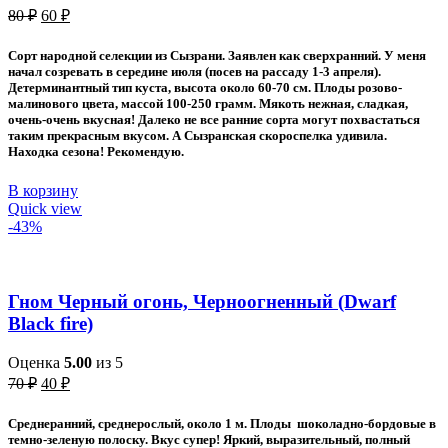
Первоначальная
Текущая
80
₽
60
₽
цена
цена:
составляла
60 ₽.
Сорт народной селекции из Сызрани. Заявлен как сверхранний. У меня
80 ₽.
начал созревать в середине июля (посев на рассаду 1-3 апреля).
Детерминантный тип куста, высота около 60-70 см. Плоды розово-
малинового цвета, массой 100-250 грамм. Мякоть нежная, сладкая,
очень-очень вкусная! Далеко не все ранние сорта могут похвастаться
таким прекрасным вкусом. А Сызранская скороспелка удивила.
Находка сезона! Рекомендую.
В корзину
Quick view
-43%
Гном Черный огонь, Черноогненный (Dwarf
Black fire)
Оценка
5.00
из 5
Первоначальная
Текущая
70
₽
40
₽
цена
цена:
составляла
40 ₽.
Среднеранний, среднерослый, около 1 м. Плоды шоколадно-бордовые в
70 ₽.
темно-зеленую полоску. Вкус супер! Яркий, выразительный, полный