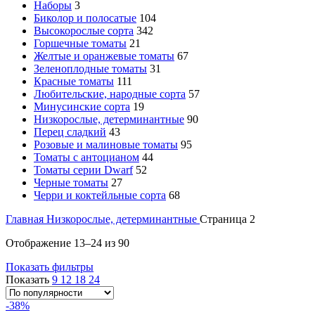
Наборы
3
Биколор и полосатые
104
Высокорослые сорта
342
Горшечные томаты
21
Желтые и оранжевые томаты
67
Зеленоплодные томаты
31
Красные томаты
111
Любительские, народные сорта
57
Минусинские сорта
19
Низкорослые, детерминантные
90
Перец сладкий
43
Розовые и малиновые томаты
95
Томаты с антоцианом
44
Томаты серии Dwarf
52
Черные томаты
27
Черри и коктейльные сорта
68
Главная
Низкорослые, детерминантные
Страница 2
Отображение 13–24 из 90
Показать фильтры
Показать
9
12
18
24
-38%