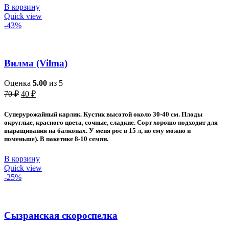
В корзину
Quick view
-43%
Вилма (Vilma)
Оценка
5.00
из 5
Первоначальная
Текущая
70
₽
40
₽
цена
цена:
составляла
40 ₽.
Суперурожайный карлик. Кустик высотой около 30-40 см. Плоды
70 ₽.
округлые, красного цвета, сочные, сладкие. Сорт хорошо подходит для
выращивания на балконах. У меня рос в 15 л, но ему можно и
поменьше). В пакетике 8-10 семян.
В корзину
Quick view
-25%
Сызранская скороспелка