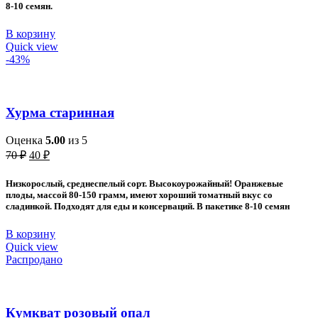
8-10 семян.
В корзину
Quick view
-43%
Хурма старинная
Оценка
5.00
из 5
Первоначальная
Текущая
70
₽
40
₽
цена
цена:
составляла
40 ₽.
Низкорослый, среднеспелый сорт. Высокоурожайный! Оранжевые
70 ₽.
плоды, массой 80-150 грамм, имеют хороший томатный вкус со
сладинкой. Подходят для еды и консерваций. В пакетике 8-10 семян
В корзину
Quick view
Распродано
Кумкват розовый опал